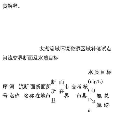
责解释。
太湖流域环境资源区域补偿试点
河流交界断面及水质目标
水质目标
(mg/L)
断面
序
河流
断面
断面所
市交
考核
CO
所在
号
名称
名称
在地市
界
市县
氨
总
D
县
M
氮
磷
n