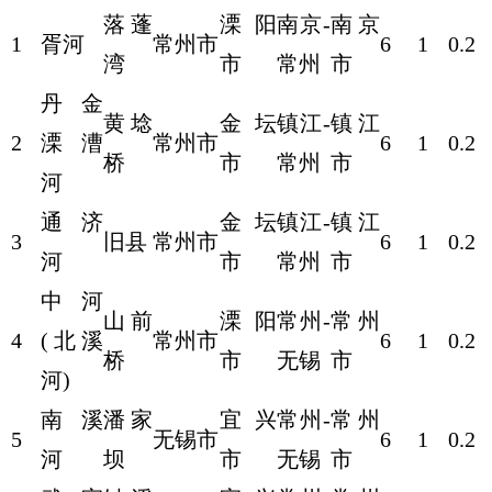
落蓬
溧阳
南京-
南京
1
胥河
常州市
6
1
0.2
湾
市
常州
市
丹金
黄埝
金坛
镇江-
镇江
2
溧漕
常州市
6
1
0.2
桥
市
常州
市
河
通济
金坛
镇江-
镇江
3
旧县
常州市
6
1
0.2
河
市
常州
市
中河
山前
溧阳
常州-
常州
4
(北溪
常州市
6
1
0.2
桥
市
无锡
市
河)
南溪
潘家
宜兴
常州-
常州
5
无锡市
6
1
0.2
河
坝
市
无锡
市