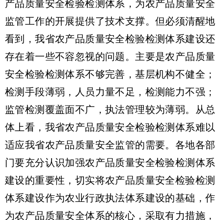
产品质量安全检验检测体系，为农产品质量安全
监管工作的开展提供了技术支撑。但必须清醒地
看到，我省农产品质量安全检验检测体系建设还
存在着一些不容忽视的问题。主要是农产品质量
安全检验检测体系不够完善，基层机构不健全；
检测手段薄弱，人员力量不足，检测能力不强；
监管检测覆盖面不广，执法管理较为薄弱。从总
体上看，我省农产品质量安全检验检测体系难以
适应我省农产品质量安全监管的需要。各地各部
门要充分认识加强农产品质量安全检验检测体系
建设的重要性，切实将农产品质量安全检验检测
体系建设作为农业行政执法体系建设的基础，作
为农产品质量安全体系的核心，采取有力措施，