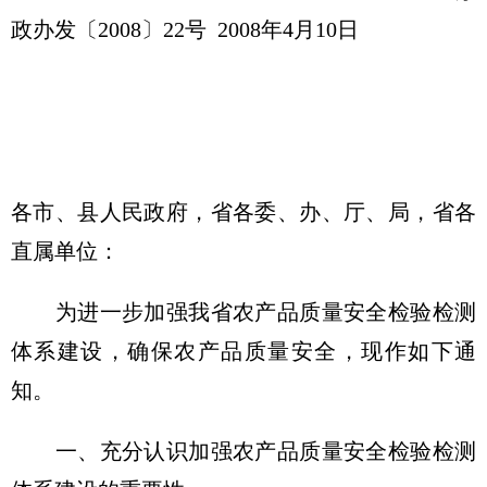
政办发〔2008〕22号 2008年4月10日
各市、县人民政府，省各委、办、厅、局，省各
直属单位：
为进一步加强我省农产品质量安全检验检测
体系建设，确保农产品质量安全，现作如下通
知。
一、充分认识加强农产品质量安全检验检测