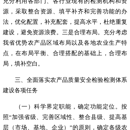
充分利用各部门、各行业现有的检测机构和资
源，采取整合资源、填平补齐和完善功能的办
法，优化配置，补充配套，提高水平，杜绝重复
建设，避免资源浪费。三是合理布局。充分考虑
我省优势农产品区域布局以及各地农业生产特
点，在布局平衡、合理搭配的基础上，合理布
局，填补空白。
三、全面落实农产品质量安全检验检测体系
建设各项任务
（一）科学界定职能，确定功能定位。按
照“加强省级、完善区域性、整合县级、提高基
层（市场、基地、企业）”的原则，确定各级农