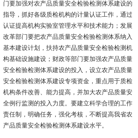
门要加强对农产品质量安全检验检测体系建设的
指导，抓好各级质检机构的计量认证工作，通过
认证提高机构实验室管理水平和技术能力；发展
改革部门要把农产品质量安全检验检测体系纳入
基本建设计划，扶持农产品质量安全检验检测机
构基础设施建设；财政等部门要加强农产品质量
安全检验检测体系建设的投入，设立农产品质量
安全检验检测体系建设专项资金，重点用于质检
机构条件改善、能力提高，并加大农产品质量安
全例行监测的投入力度。要建立科学合理的工作
责任制，明确任务，强化考核，不断提高我省农
产品质量安全检验检测体系建设水平。