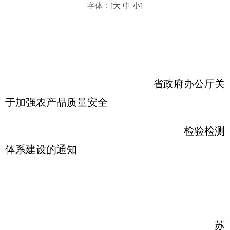
字体：[
大
中
小
]
省政府办公厅关
于加强农产品质量安全
检验检测
体系建设的通知
苏