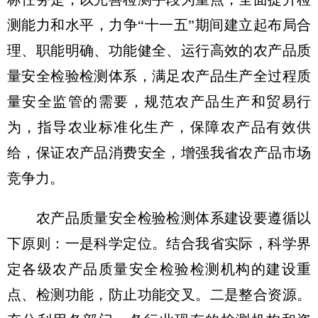
测能力和水平，力争“十一五”期间建立起布局合
理、职能明确、功能健全、运行高效的农产品质
量安全检验检测体系，满足农产品生产全过程质
量安全监管的需要，规范农产品生产和贸易行
为，指导农业标准化生产，保障农产品有效供
给，保证农产品消费安全，增强我省农产品市场
竞争力。
农产品质量安全检验检测体系建设要遵循以
下原则：一是科学定位。结合我省实际，科学界
定各级农产品质量安全检验检测机构的建设重
点、检测功能，防止功能交叉。二是整合资源。