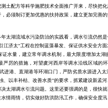
把测土配方等科学施肥技术全面推广开来，尽快把化
行，必须制订更加优惠的扶持政策，建立更加完善的
太湖流域水污染防治的实践看，调水引流仍然是
引江济太”工程在控制蓝藻暴发、保证供水安全方
要保证水量，建立常年调水机制，最大限度增加太湖
最严厉的措施，对望虞河西岸等调水沿线区域的环
制武进港、直湖港等环湖口门，严防劣质水源进入太
浊、以丰补枯、改善水质”的要求，抓紧建设新孟
解决太湖调水引流问题。这里还要强调的是，很快就
注水情雨情，切实做好防洪防汛工作，确保安全度汛