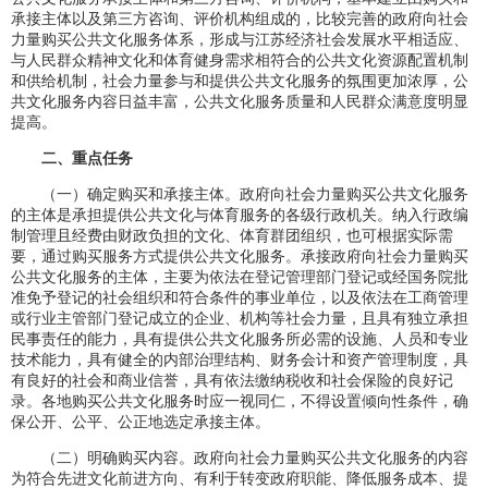
承接主体以及第三方咨询、评价机构组成的，比较完善的政府向社会
力量购买公共文化服务体系，形成与江苏经济社会发展水平相适应、
与人民群众精神文化和体育健身需求相符合的公共文化资源配置机制
和供给机制，社会力量参与和提供公共文化服务的氛围更加浓厚，公
共文化服务内容日益丰富，公共文化服务质量和人民群众满意度明显
提高。
二、重点任务
（一）确定购买和承接主体。政府向社会力量购买公共文化服务
的主体是承担提供公共文化与体育服务的各级行政机关。纳入行政编
制管理且经费由财政负担的文化、体育群团组织，也可根据实际需
要，通过购买服务方式提供公共文化服务。承接政府向社会力量购买
公共文化服务的主体，主要为依法在登记管理部门登记或经国务院批
准免予登记的社会组织和符合条件的事业单位，以及依法在工商管理
或行业主管部门登记成立的企业、机构等社会力量，且具有独立承担
民事责任的能力，具有提供公共文化服务所必需的设施、人员和专业
技术能力，具有健全的内部治理结构、财务会计和资产管理制度，具
有良好的社会和商业信誉，具有依法缴纳税收和社会保险的良好记
录。各地购买公共文化服务时应一视同仁，不得设置倾向性条件，确
保公开、公平、公正地选定承接主体。
（二）明确购买内容。政府向社会力量购买公共文化服务的内容
为符合先进文化前进方向、有利于转变政府职能、降低服务成本、提