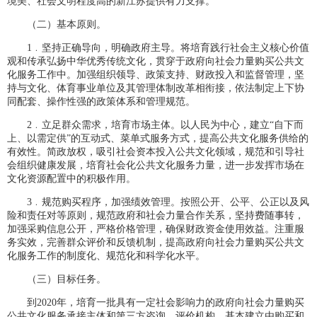
境美、社会文明程度高的新江苏提供有力支撑。
（二）基本原则。
1﹒坚持正确导向，明确政府主导。将培育践行社会主义核心价值
观和传承弘扬中华优秀传统文化，贯穿于政府向社会力量购买公共文
化服务工作中。加强组织领导、政策支持、财政投入和监督管理，坚
持与文化、体育事业单位及其管理体制改革相衔接，依法制定上下协
同配套、操作性强的政策体系和管理规范。
2﹒立足群众需求，培育市场主体。以人民为中心，建立“自下而
上、以需定供”的互动式、菜单式服务方式，提高公共文化服务供给的
有效性。简政放权，吸引社会资本投入公共文化领域，规范和引导社
会组织健康发展，培育社会化公共文化服务力量，进一步发挥市场在
文化资源配置中的积极作用。
3﹒规范购买程序，加强绩效管理。按照公开、公平、公正以及风
险和责任对等原则，规范政府和社会力量合作关系，坚持费随事转，
加强采购信息公开，严格价格管理，确保财政资金使用效益。注重服
务实效，完善群众评价和反馈机制，提高政府向社会力量购买公共文
化服务工作的制度化、规范化和科学化水平。
（三）目标任务。
到2020年，培育一批具有一定社会影响力的政府向社会力量购买
公共文化服务承接主体和第三方咨询、评价机构，基本建立由购买和