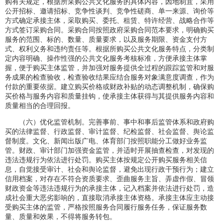
购有关规定，根据所采购公共文化服务的具体内容，因地制宜，采用
公开招标、邀请招标、竞争性谈判、竞争性磋商、单一来源、询价等
方式确定承接主体，采取购买、委托、租赁、特许经营、战略合作等
方式签订采购合同。采购合同按照政府采购合同范本要求，明确购买
服务的范围、标的、数量、质量要求，以及服务期限、资金支付方
式、权利义务和违约责任等。根据所购买公共文化服务特点，分类制
定内容明确、操作性强的公共文化服务考核标准，方便承接主体掌
握，便于购买主体监管，并加强对服务提供全过程的跟踪监管和对服
务成果的检查验收，检查验收结果应结合服务对象满意度调查，作为
付款的重要依据。建立购买价格或财政补贴的动态调整机制，确保购
买价格与服务内容和质量挂钩，使承接主体获得与其提供服务内容和
质量相当的合理回报。
（六）优化监管机制。完善事前、事中和事后监管体系和政府购
买的法律监督、行政监督、审计监督、纪检监督、社会监督、舆论监
督制度。文化、新闻出版广电、体育部门按照职能分工做好业务监
管。财政、审计部门加强资金监管，并适时开展抽查检查，对发现的
违法违规行为依法进行处罚。购买主体按规定公开购买服务相关信
息，自觉接受审计、社会和舆论监督，避免出现行政干预行为；建立
信用档案，对存在不符合资质要求、歪曲服务主旨、弄虚作假、冒领
财政资金等违法违规行为的承接主体，记入档案并依法进行处罚，造
成社会重大恶劣影响的，直接取消承接主体资格。承接主体应主动接
受购买主体的监管，严格按照服务合同履行服务任务，保证服务数
量、质量和效果，不得将服务转包。