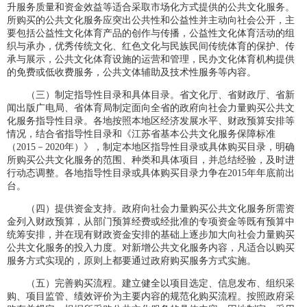
升服务质量和资金效益等适合采取市场化方式提供的公共文化服务。
所购买的公共文化服务应突出公共性和公益性并主动向社会公开，主
要包括公益性文化体育产品的创作与传播，公益性文化体育活动的组
织与承办，优秀传统文化、红色文化与民族民间传统体育的保护、传
承与展示，公共文化体育设施的运营和管理，民办文化体育机构提供
的免费或低收费服务，公共文体辅助及技术性服务等内容。
（三）制定指导性目录和具体目录。省文化厅、省财政厅、省新
闻出版广电局、省体育局制定面向全省的政府向社会力量购买公共文
化服务指导性目录。各地按照本地区经济发展水平、财政预算安排等
情况，结合省指导性目录和《江苏省基本公共文化服务保障标准
（2015－2020年）》，制定本地区指导性目录或具体购买目录，明确
所购买公共文化服务的范围、种类和具体项目，并总结经验，及时进
行动态调整。各地指导性目录或具体购买目录力争在2015年年底前出
台。
（四）提供资金支持。政府向社会力量购买公共文化服务所需资
金列入财政预算，从部门预算经费或经批准的专项资金等既有预算中
统筹安排，并在现有财政资金安排的基础上逐步加大向社会力量购买
公共文化服务的投入力度。对新增公共文化服务内容，凡适合以购买
服务方式实现的，原则上都要通过政府购买服务方式实施。
（五）完善购买流程。建立健全以项目选定、信息发布、组织采
购、项目监管、绩效评价为主要内容的规范化购买流程。按照政府采