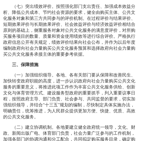
（七）突出绩效评价。按照强化部门支出责任、加强成本效益分
析、降低公共成本、节约社会资源的要求，健全由购买主体、公共文
化服务对象和第三方共同参与的评价机制。在过程评价与结果评价、
短期效果评价与长期效果评价、社会效益评价与经济效益评价相结合
原则的基础上，侧重服务对象对公共文化服务的满意度评价，对所购
买服务项目的数量、质量和资金使用绩效等进行综合评价。严格执行
政府信息公开有关规定，绩效评价结果向社会公布，并作为以后年度
编制政府向社会力量购买公共文化服务预算和选择政府向社会力量购
买公共文化服务承接主体的重要参考依据。
三、保障措施
（一）加强组织领导。各地、各有关部门要从保障和改善民生、
加快转变政府职能的高度，进一步认识政府向社会力量购买公共文化
服务的重要意义，将推进此项工作作为丰富公共文化服务供给、创新
文化与体育管理方式、建设服务型政府的重要抓手，列入重要议事日
程，按照政府主导、部门负责、社会参与、共同监督的要求，切实加
强组织领导，并结合“十三五”规划的编制，尽快制定具体实施办法，
明确责任，统筹推进，为人民群众提供更加方便、快捷、优质、高效
的公共文化服务。
（二）建立协调机制。各地要建立健全政府统一领导，文化、财
政、新闻出版广电、体育部门负责，社会力量广泛参与的工作机制，
加强各部门的协调沟通和分工配合，共同拟定购买服务目录，确定购