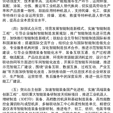
劳动强度大、技术要求高、流程和产能瓶颈等生产环节，运用焊接、
装配、涂装、分拣、搬运等工业机器人替代换岗，切实提高劳动生产
率和产品质量一致性。鼓励应用特种机器人，支持民爆、化工、煤炭
等特殊行业企业运用安防、排爆、巡检、救援等特种机器人替代换
岗，提高企业本质安全水平。
（四）加强试点示范，培育发展智能制造新模式。实施“智能制造
工程”，引导企业编制智能制造发展规划，推广智能制造先进示范典
型，加快推行智能制造新模式；鼓励企业主导制订智能制造国际标准
和国家标准；搭建国际交流平台，组织企业与国际智能制造领先企
业、专业服务机构对接，深化智能制造技术合作。推进示范智能车间
建设，引导企业围绕装备智能化水平、装备互联互通、生产过程调
度、物流配送、产品信息追溯、环境和资源能源消耗监控、设计生产
联动协同等方面进行车间智能化改造，开展示范智能车间创建。推进
示范智能工厂建设，围绕“设备互联、数据互换、过程互动、产业互
融”等方面加快智能化改造，加快推动新一代信息技术在企业研发设
计、生产制造、运营管理、售后服务中的深度应用，推进一批示范智
能工厂建设。
（五）突出自主创新，加速智能装备国产化进程。实施“高端装备
创新工程”，组织重大智能装备研制攻关招标项目，推进工业机器人、
增材制造（3D打印）装备、高档数控机床和基础制造装备、高性能数
控金属切削与成型机床、多轴联动加工中心和柔性制造单元、精密仪
器仪表等智能制造装备创新研制。推进电子、轻工、纺织、包装等领