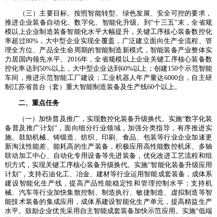
（三）主要目标。按照智能转型、绿色发展、安全可控的要求，
推进企业装备自动化、数字化、智能化升级。到“十三五”末，全省规
模以上企业制造装备智能化水平大幅提升，关键工序核心装备数控化
率超过80%，大中型企业实现全覆盖，广泛建立面向生产全流程、管
理全方位、产品全生命周期的智能制造新模式，智能装备产业整体实
力居国内领先水平。2016年，全省规模以上企业关键工序核心装备数
控化率达到50%以上，大中型企业达到60%以上；创建150个示范智能
车间，推进示范智能工厂建设；工业机器人年产量达6000台，自主研
制江苏省首台（套）重大智能制造装备及生产线60个以上。
二、重点任务
（一）加快普及推广，实现数控化装备升级换代。实施“数字化装
备普及推广计划”，面向细分行业领域，加强分类指导，有序推进实
施。鼓励机械、铸锻造、纺织、印刷、食品、包装等行业企业加速更
新淘汰性能差、能耗高的生产装备，积极应用高性能数控机床、多轴
联动加工中心、自动化专用设备等先进装备，优化改进工艺流程和组
织方式，实现关键工序核心装备升级换代。实施“智能化装备升级应用
计划”，支持石油化工、冶金、建材等行业运用智能成套装备，成体系
建设智能化生产线，提高产品性能稳定性和管理控制水平；支持机
械、汽车等行业加快集散控制、制造执行、敏捷制造、虚拟制造等智
能技术装备的集成应用，成体系建设智能化生产单元，提高精益生产
水平。鼓励企业优先采用自主智能成套装备加快示范应用。实施“低端