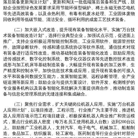
落后装备更新淘汰计划”，更新和淘汰一批低端落后装备和生产线，鼓
励企业按照绿色发展要求采用节能环保型锅炉、稀土永磁无铁芯电机
等先进高效装备，以及余热利用、有毒有机废水处理、工业固体废物
回收利用等低碳节能、清洁安全、循环利用的成套工艺技术装备。
（二）加大嵌入式改造，提升现有装备智能化水平。实施“万台技
术装备智能改造计划”，选择行业典型企业，加强试点示范，促进面上
推广。支持企业积极运用智能控制系统、工业应用软件、能源管控软
件、故障诊断软件、传感和通信系统协议等软件系统、通信技术对现
有装备进行适应性改造。推动基础制造装备智能化改造，鼓励应用先
进传感技术、数字化控制系统、数字化仪器仪表等先进数控技术改造
成形与加工机床等基础制造装备，大幅提升现有装备的加工效率、生
产精度和控制水平。加快信息技术集成应用，提升现有装备的可接入
水平和装备间数据交互能力，发展智能监测、远程诊断管理、全产业
链追溯等新应用；鼓励企业与提供方案设计、软件开发、检测维护的
专业服务机构以及装备智能化系统解决方案提供商合作，推动制造装
备与信息化管理系统的无缝连接和集成融合。
（三）聚焦行业需求，扩大关键岗位机器人应用。实施“万台机器
人应用计划”，以项目推进、工程示范、行业推广为主要手段，推进机
器人应用百项示范工程项目建设，积极探索机器人商业推广和营运模
式，重点行业机器人密度（每万名员工使用机器人台数）达到200台以
上。鼓励推广工业机器人，支持汽车、电子电气、机械加工、船舶制
造、食品加工、纺织服装、轻工家电、医药制造等行业企业针对部分