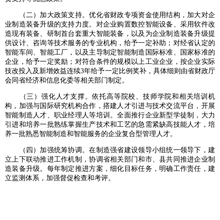
（二）加大政策支持。优化省财政专项资金使用结构，加大对企
业制造装备升级的支持力度。对企业购置数控智能设备、采用软件改
造现有装备、研制首台套重大智能装备，以及为企业制造装备升级提
供设计、咨询等技术服务的专业机构，给予一定补助；对经省认定的
智能车间、智能工厂，以及主导制定智能制造国际标准、国家标准的
企业，给予一定奖励；对符合条件的规模以上工业企业，按企业实际
技改投入及新增效益连续3年给予一定比例奖补，具体细则由省财政厅
会同省经济和信息化委等相关部门制定。
（三）强化人才支撑。依托高等院校、技师学院和相关培训机
构，加强与国际研究机构合作，搭建人才引进与技术交流平台，开展
智能制造人才、职业经理人等培训。全面推行企业新型学徒制，大力
引进和培养一批熟练掌握生产技术和工艺的急需紧缺高技能人才，培
养一批熟悉智能制造和智能服务的企业复合型管理人才。
（四）加强统筹协调。在制造强省建设领导小组统一领导下，建
立上下联动推进工作机制，协调省相关部门和市、县共同推进企业制
造装备升级。每年制定推进方案，细化目标任务，明确工作责任，建
立监测体系，加强督促检查和考评。