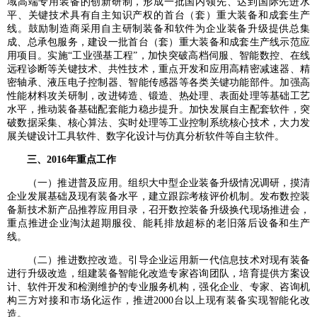
域高端专用装备的创新研制，形成一批国内领先、达到国际先进水
平、关键技术具有自主知识产权的首台（套）重大装备和成套生产
线。鼓励制造商采用自主研制装备和软件为企业装备升级提供总集
成、总承包服务，建设一批首台（套）重大装备和成套生产线示范应
用项目。实施“工业强基工程”，加快突破高档伺服、智能数控、在线
远程诊断等关键技术、共性技术，重点开发和应用高精密减速器、精
密轴承、液压电子控制器、智能传感器等各类关键功能部件。加强高
性能材料攻关研制，改进铸造、锻造、热处理、表面处理等基础工艺
水平，推动装备基础配套能力稳步提升。加快发展自主配套软件，突
破数据采集、核心算法、实时处理等工业控制系统核心技术，大力发
展关键设计工具软件、数字化设计与仿真分析软件等自主软件。
三、2016年重点工作
（一）推进普及应用。组织大中型企业装备升级情况调研，摸清
企业发展基础及现有装备水平，建立跟踪考核评价机制。发布数控装
备新技术新产品推荐应用目录，召开数控装备升级换代现场推进会，
重点推进企业淘汰超期服役、能耗排放超标的老旧落后设备和生产
线。
（二）推进数控改造。引导企业运用新一代信息技术对现有装备
进行升级改造，组建装备智能化改造专家咨询团队，培育提供方案设
计、软件开发和检测维护的专业服务机构，强化企业、专家、咨询机
构三方对接和市场化运作，推进2000台以上现有装备实现智能化改
造。