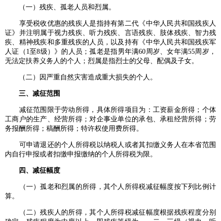
（一）残疾、孤老人员和烈属。
享受税收优惠的残疾人是指持有第二代《中华人民共和国残疾人
证》并注明属于视力残疾、听力残疾、言语残疾、肢体残疾、智力残
疾、精神残疾和多重残疾的人员，以及持有《中华人民共和国残疾军
人证（1至8级）》的人员；孤老是指男年满60周岁、女年满55周岁，
无法定扶养义务人的个人；烈属是指烈士的父母、配偶及子女。
（二）因严重自然灾害造成重大损失的个人。
三、减征范围
减征范围限于劳动所得，具体所得项目为：工资薪金所得；个体
工商户的生产、经营所得；对企事业单位的承包、承租经营所得；劳
务报酬所得；稿酬所得；特许权使用费所得。
可申请退还的个人所得税以纳税人或者其扣缴义务人在本省范围
内自行申报或者扣缴申报缴纳的个人所得税为限。
四、减征幅度
（一）孤老和烈属的所得，其个人所得税减征幅度按下列比例计
算。
（二）残疾人的所得，其个人所得税减征幅度根据残疾程度分别