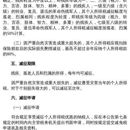
确定。残疾程度为中度以上，即残疾等级为一、二、三级（视力、听
力、言语、肢体、智力、精神、多重）的残疾人，一级至六级（含六
级）的转业、复员、退伍的革命伤残军人，其个人所得税减征幅度与
孤老、烈属相同；残疾程度为轻度，即残疾等级为四级（视力、听
力、言语、肢体、智力、精神、多重）的残疾人，七级至八级的转
业、复员、退伍革命伤残军人，其个人所得税减征幅度按孤老、烈属
的50%计算。
（三）因严重自然灾害造成重大损失的，其个人所得税应视扣除
保险赔款后的实际损失酌情减征，最高不超过全年应纳个人所得税款
的80%。
五、减征期限
残疾、孤老人员和烈属的所得，每年均可减征。
因严重自然灾害造成重大损失的，减征遭受灾害当年的个人所得
税。对于个别损失很大的，可以减征至次年。
六、减征申请
（一）减征申请
符合规定享受减征个人所得税优惠的纳税人，应在本公告第七条
规定的时间内向主管税务机关提出书面申请，同时按规定提交减免税
申请表及相关资料。