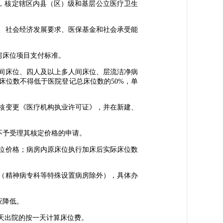
，核定辖区内县（区）级和基层公立医疗卫生
、社会经济发展要求、医保基金和社会承受能
房床位项目支付标准。
间床位、四人及以上多人间床位、层流洁净病
床位数不得低于医院登记总床位数的50%，单
核变更《医疗机构执业许可证》，并在新建、
予受理其核定价格的申请。
位价格；病房内原床位执行加床后实际床位数
（精神病专科等特殊设置病房除外），具体办
应降低。
天出院的按一天计算床位费。