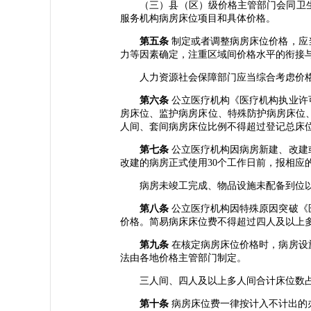
（三）县（区）级价格主管部门会同卫生
服务机构病房床位项目和具体价格。
第五条
制定或者调整病房床位价格，应
力等因素确定，注重区域间价格水平的衔接
人力资源社会保障部门应当综合考虑价格
第六条
公立医疗机构《医疗机构执业许
房床位、监护病房床位、特殊防护病房床位、
人间、套间病房床位比例不得超过登记总床位
第七条
公立医疗机构因病房新建、改建
改建的病房正式使用30个工作日前，报相应
病房未竣工完成、物品设施未配备到位以及
第八条
公立医疗机构因特殊原因突破《
价格。简易病床床位费不得超过四人及以上多
第九条
在核定病房床位价格时，病房设
法由各地价格主管部门制定。
三人间、四人及以上多人间合计床位数占
第十条
病房床位费一律按计入不计出的