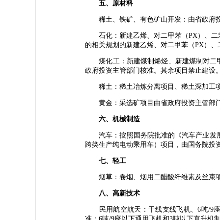
五、原材料
稀土、铁矿、有色矿山开发：由省政府投
石化：新建乙烯、对二甲苯（PX）、二苯
的相关规划的新建乙烯、对二甲苯（PX）、
煤化工：新建煤制烯烃、新建煤制对二甲苯
政府投资主管部门核准。其余项目禁止建设
稀土：稀土冶炼分离项目、稀土深加工项
黄金：采选矿项目由省政府投资主管部
六、机械制造
汽车：按照国务院批准的《汽车产业发展
跨类生产纯电动乘用车）项目，由国务院投
七、轻工
烟草：卷烟、烟用二醋酸纤维素及丝束项
八、高新技术
民用航空航天：干线支线飞机、6吨/9座
准；6吨/9座以下通用飞机和3吨以下直升