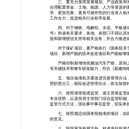
三、要充分发挥发展规划、产业政策和准
合理配置资金、土地、能源、人力等资源的
学、更加完善、更具可操作性的行业准入标
工作合力，促进相关行业有序发展。
四、对于钢铁、电解铝、水泥、平板玻璃、
号）和省有关要求，各地、各部门不得以其
批和新增授信支持等相关业务，并合力推进
对于煤矿项目，要严格执行《国务院关于煤炭
项目、新增产能的技术改造项目和产能核增
严格控制新增传统燃油汽车产能，原则上
等关键技术和整车研发能力，符合《新建纯
五、项目核准机关要改进完善管理办法，
照职责分工，相应改进管理办法，依法加强
六、按照谁审批谁监管、谁主管谁监管的
专业优势，以及投资主管部门综合监管职能
监管方式方法，强化事中事后监管，切实承
七、按照规定由国务院核准的项目，由国
的意见。
八、除国家另有规定外，核准项目按资产