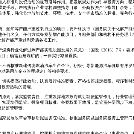
入标准对投资活动的规范引导作用。把发展规划作为引导投资方向，稳
重要手段。严格执行产业结构调整指导目录、外商投资产业指导目录等，
准体系，强化节地节能节水、环境、技术、安全等市场准入标准。完善行
船舶等产能严重过剩行业的项目，要严格执行《国务院关于化解产能严重过
他任何名义、任何方式备案新增产能项目，各相关部门和机构不得办理土
化解产能严重过剩矛盾各项工作。
行业化解过剩产能实现脱困发展的意见》（国发〔2016〕7号）要求，
项目；确需新建煤矿的，一律实行减量置换。
不再核准新建传统燃油汽车生产企业。积极引导新能源汽车健康有序发
电动乘用车企业管理规定》等相关要求。
切实提高行政效能，认真履行核准职责，严格按照规定权限、程序和时
对投资活动的管理。
原则，落实监管责任，注重发挥地方政府就近就便监管作用，行业管理
，实现协同监管。投资项目核准、备案权限下放后，监管责任要同步下移
担起监管职责。
家发展改革委审核后报国务院核准。核报国务院及国务院投资主管部门
权属实行属地管理。按照规定由地方政府核准的中央企业（事业单位、