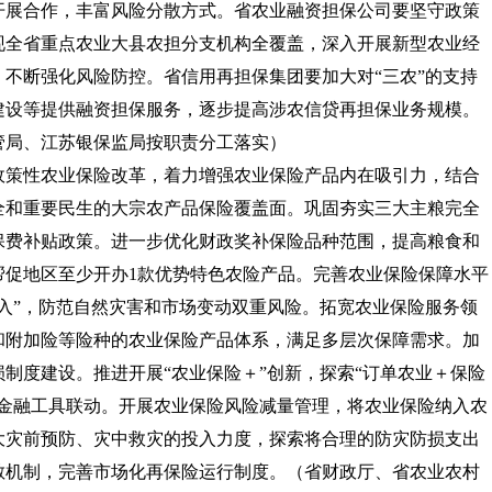
开展合作，丰富风险分散方式。省农业融资担保公司要坚守政策
现全省重点农业大县农担分支机构全覆盖，深入开展新型农业经
不断强化风险防控。省信用再担保集团要加大对“三农”的支持
建设等提供融资担保服务，逐步提高涉农信贷再担保业务规模。
管局、江苏银保监局按职责分工落实）
政策性农业保险改革，着力增强农业保险产品内在吸引力，结合
全和重要民生的大宗农产品保险覆盖面。巩固夯实三大主粮完全
保费补贴政策。进一步优化财政奖补保险品种范围，提高粮食和
帮促地区至少开办1款优势特色农险产品。完善农业保险保障水平
入”，防范自然灾害和市场变动双重风险。拓宽农业保险服务领
和附加险等险种的农业保险产品体系，满足多层次保障需求。加
制度建设。推进开展“农业保险＋”创新，探索“订单农业＋保险
等金融工具联动。开展农业保险风险减量管理，将农业保险纳入农
大灾前预防、灾中救灾的投入力度，探索将合理的防灾防损支出
散机制，完善市场化再保险运行制度。
（省财政厅、省农业农村