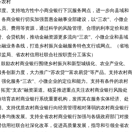
务农村
深度。
支持地方性中小商业银行下沉服务网点，进一步向县域和
各商业银行切实加强普惠金融事业部建设，以“三农”、小微企
人员、费用等资源，通过科学的风险管理、合理的利率定价和差
、会贷机制，推动金融资源更多流向“三农”、小微企业和县域
金融业务条线，打造乡村振兴金融服务特色支行或网点。
（省地
保监局、省农村信用社联合社按职责分工落实）
。
鼓励农村商业银行围绕乡村振兴和新型城镇化、农业产业化、
务创新力度，大力推广“苏农贷”“富农易贷”等产品。支持农村
强化服务“三农”、小微企业的定位和能力。支持有条件的农村
，拓宽“支农”融资渠道。稳妥推进重点关注农村商业银行风险处
持培育农村商业银行系统重要机构，发挥其在服务实体经济、处
用。支持优质农村商业银行向经营管理相对薄弱的农村商业银行
服务均衡发展。支持全省农村商业银行加强与各级政府部门对接
村信用社联合社深化改革，促进高质量发展，指导和引领全省农