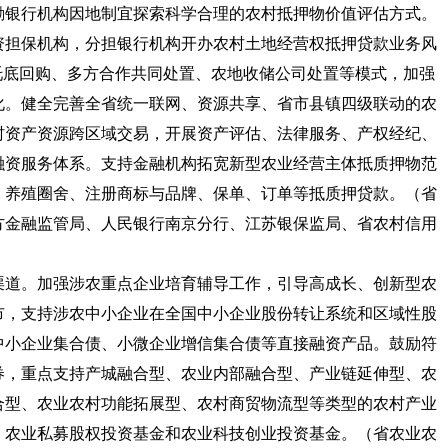
励银行机构因地制宜探索科学合理的农村抵押物价值评估方式。
资担保机构，分担银行机构开办农村土地经营权抵押贷款业务风
托底回购、多方合作共同处置、农地收储公司处置等模式，加强
化。健全完善全省统一联网、资源共享、省市县镇四级联动的农
村资产资源跨区域交易，开展资产评估、法律服务、产权经纪、
融资服务体系。支持金融机构拓宽新型农业经营主体抵质押物范
、养殖圈舍、注册商标与品牌、保单、订单等抵质押贷款。
（省
方金融监管局、人民银行南京分行、江苏银保监局、省农村信用
渠道。
加强涉农重点企业培育辅导工作，引导高成长、创新型农
市，支持涉农中小企业在全国中小企业股份转让系统和区域性股
中小企业集合债、小微企业增信集合债等直接融资产品。鼓励符
券，重点支持产城融合型、农业内部融合型、产业链延伸型、农
合型、农业农村功能拓展型、农村商贸物流型等类型的农村产业
、农业私募股权投资基金和农业科技创业投资基金。
（省农业农