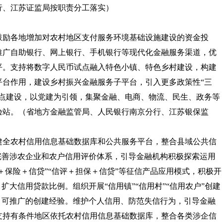
行、江苏证监局按职责分工落实）
鼓励各地增加对农村地区支付服务环境基础设施建设的资金投
点推广自助银行、网上银行、手机银行等现代化金融服务渠道，优
平。支持将数字人民币试点融入特色小镇、特色乡村建设，构建
平台作用，建设乡村振兴金融服务子平台，引入更多政策性“三
务点建设，以党建为引领，集聚金融、电商、物流、民生、政务等
验站。
（省地方金融监管局、人民银行南京分行、江苏银保监
健全农村信用信息基础数据库和公共服务平台，整合县域公共信
完善涉农企业和农户信用评价体系，引导金融机构积极探索运用
＋保险＋信贷”“信评＋担保＋信贷”等征信产品应用模式，积极开
扩大信用贷款比例。组织开展“信用镇”“信用村”“信用农户”创建
、可推广的创建经验。维护个人信用、防范失信行为，引导金融
支持有条件地区依托农村信用信息基础数据库，整合各类涉企信