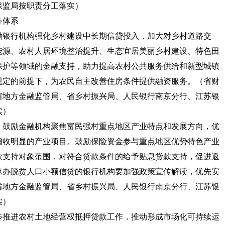
保监局按职责分工落实）
务体系
励银行机构强化乡村建设中长期信贷投入，加大对乡村道路交
能源、农村人居环境整治提升、生态宜居美丽乡村建设、特色田
保护等领域的金融支持，助力提高农村公共服务供给和新型城镇
规定的前提下，为农民自主改善住房条件提供融资服务。
（省财
省地方金融监管局、省乡村振兴局、人民银行南京分行、江苏银
实）
。
鼓励金融机构聚焦富民强村重点地区产业特点和发展方向，优
增收明显的产业项目。鼓励保险资金参与重点地区优势特色产业
款支持对象范围，对符合贷款条件的给予贴息贷款支持，促进返
承办脱贫人口小额信贷的银行机构要加强政策宣传解读，优先安
省地方金融监管局、省乡村振兴局、人民银行南京分行、江苏银
实）
步推进农村土地经营权抵押贷款工作，推动形成市场化可持续运