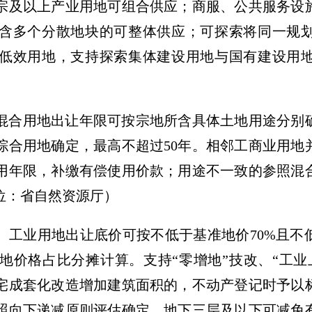
宗及以上产业用地可组合供应；商服、公共服务设
含多个分散地块的可整体供应；可探索将同一规
低效用地，支持探索集体建设用地与国有建设用
混合用地出让年限可按宗地所含具体土地用途分别
综合用地确定，最高不超过50年。相邻工商业用地
用年限，补缴有偿使用价款；用途不一致的参照混
位：省自然资源厅）
。
工业用地出让底价可按不低于基准地价70%且不
地价格占比分摊计算。支持“零增地”技改、“工业
宅成套化改造增加建筑面积的，不动产登记时予以
照向下递减原则评估确定，地下三层及以下可减免