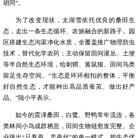
胡同”。
为了改变现状，太湖雪依托优良的桑田生
态，走出一条生态循环、农旅融合的新路子。园
区搭建生态沟渠净化水质，全覆盖推广物理防虫
技术，替代化学农药；主动保留田间灌丛、土埂
等半自然生态环境，给刺猬、黄鼠狼、田间鸟类
留足生存空间。“生态是环环相扣的整体，平衡
好自然生态，才能种出高品质蚕茧、做出好产
品。”陆小平表示。
如今的震泽桑田，白鹭、野鸭常年流连，各
类林间小鸟成群栖息，田间生物链愈发完整。企
业跳出“只养蚕、卖蚕丝”的单一模式，把生态优