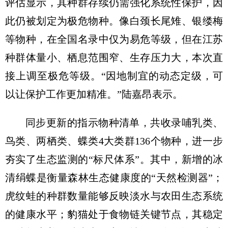
评估显示，其种群存续仍需强化系统性保护，因
此仍被划定为极危物种。像白颈长尾雉、银缕梅
等物种，在全国名录中仅为易危等级，但在江苏
种群体量小、栖息范围窄、生存压力大，本次直
接上调至极危等级。“因地制宜的动态定级，可
以让保护工作更加精准。”陆嘉昂表示。
同步更新的指示物种清单，共收录哺乳类、
鸟类、两栖类、蝶类4大类群136个物种，进一步
夯实了生态监测的“标尺体系”。其中，新增的冰
清绢蝶是衡量森林生态健康度的“天然检测器”；
虎纹蛙的种群数量能够反映淡水与农田生态系统
的健康水平；豹猫处于食物链关键节点，其稳定