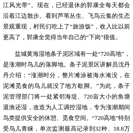
江风光带”。现在，已经退休的郭康全每天都会
沿着江边散步。看到芦苇丛生、飞鸟云集的生态
景观重现，村民们吃上了“旅游饭”，收入比以前
更高了，郭康全觉得当年自己的“下岗”很值。
盐城黄海湿地条子泥区域有一处“720高地”，
是涨潮时鸟儿的落脚地。条子泥景区讲解员沈丹
丹介绍：“涨潮时分，整片滩涂被海水淹没，在
泥滩觅食的鸟儿就没了地方歇脚。”为此，条子
泥管理部门将一处紧邻海堤、720亩大小的鱼塘
退渔还湿，改造为人工调控湿地，专为涨潮期间
鸟类提供安全的休憩、觅食空间。“720高地”特别
受鸟儿青睐，单次监测最高记录到32种、18.8万