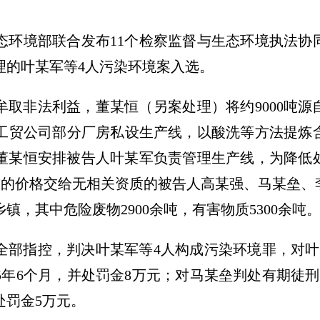
态环境部联合发布11个检察监督与生态环境执法协
理的叶某军等4人污染环境案入选。
月，为牟取非法利益，董某恒（另案处理）将约9000
工贸公司部分厂房私设生产线，以酸洗等方法提炼
吨。董某恒安排被告人叶某军负责管理生产线，为降
元/吨的价格交给无相关资质的被告人高某强、马某垒
，其中危险废物2900余吨，有害物质5300余吨
全部指控，判决叶某军等4人构成污染环境罪，对叶
5年6个月，并处罚金8万元；对马某垒判处有期徒刑
处罚金5万元。