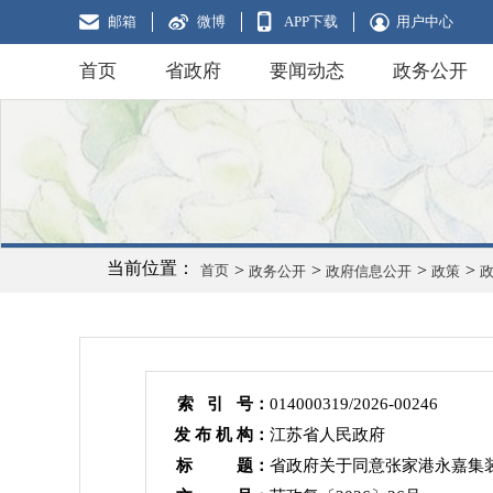
邮箱
微博
APP下载
用户中心
首页
省政府
要闻动态
政务公开
当前位置：
>
>
>
>
首页
政务公开
政府信息公开
政策
索 引 号：
014000319/2026-00246
发 布 机 构：
江苏省人民政府
标 题：
省政府关于同意张家港永嘉集