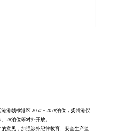
赣榆港区 205#－207#泊位，扬州港仪
#、2#泊位等对外开放。
件的意见，加强涉外纪律教育、安全生产监