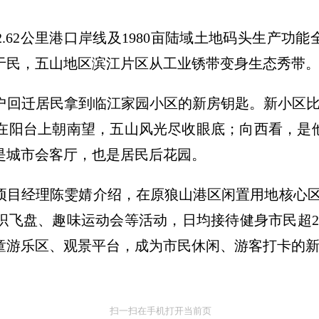
区2.62公里港口岸线及1980亩陆域土地码头生产
于民，五山地区滨江片区从工业锈带变身生态秀带
00多户回迁居民拿到临江家园小区的新房钥匙。新小区
在阳台上朝南望，五山风光尽收眼底；向西看，是
是城市会客厅，也是居民后花园。
项目经理陈雯婧介绍，在原狼山港区闲置用地核心区
织飞盘、趣味运动会等活动，日均接待健身市民超2
童游乐区、观景平台，成为市民休闲、游客打卡的
扫一扫在手机打开当前页