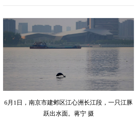
6月1日，南京市建邺区江心洲长江段，一只江豚
跃出水面。蒋宁 摄