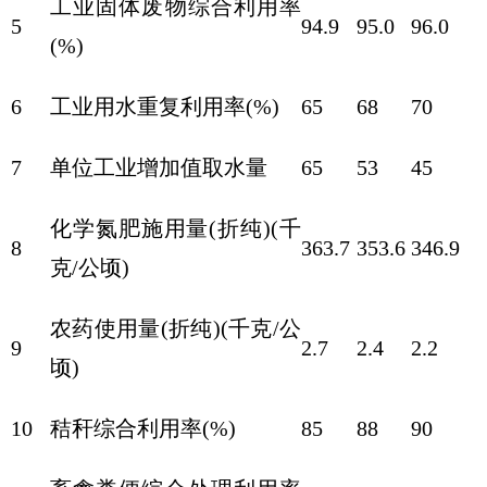
工业固体废物综合利用率
5
94.9
95.0
96.0
(%)
6
工业用水重复利用率(%)
65
68
70
7
单位工业增加值取水量
65
53
45
化学氮肥施用量(折纯)(千
8
363.7
353.6
346.9
克/公顷)
农药使用量(折纯)(千克/公
9
2.7
2.4
2.2
顷)
10
秸秆综合利用率(%)
85
88
90