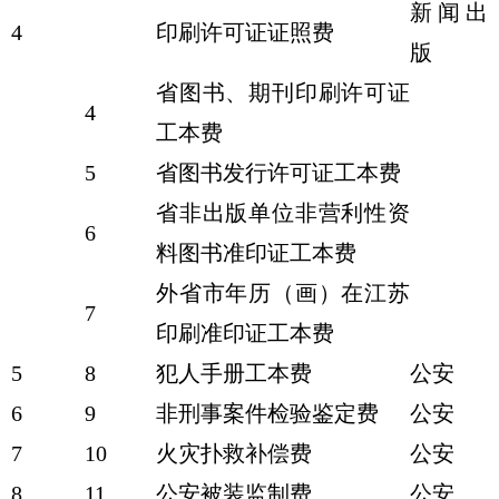
新闻出
4
印刷许可证证照费
版
省图书、期刊印刷许可证
4
工本费
5
省图书发行许可证工本费
省非出版单位非营利性资
6
料图书准印证工本费
外省市年历（画）在江苏
7
印刷准印证工本费
5
8
犯人手册工本费
公安
6
9
非刑事案件检验鉴定费
公安
7
10
火灾扑救补偿费
公安
8
11
公安被装监制费
公安