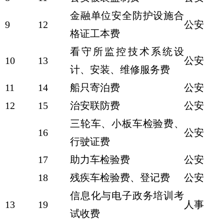
金融单位安全防护设施合
9
12
公安
格证工本费
看守所监控技术系统设
10
13
公安
计、安装、维修服务费
11
14
船只寄泊费
公安
12
15
治安联防费
公安
三轮车、小板车检验费、
16
公安
行驶证费
17
助力车检验费
公安
18
残疾车检验费、登记费
公安
信息化与电子政务培训考
13
19
人事
试收费