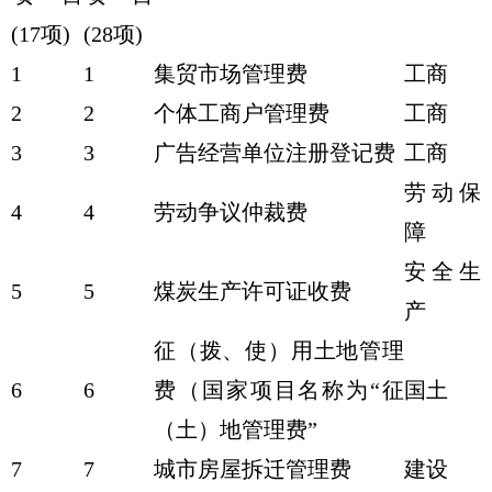
(17项)
(28项)
1
1
集贸市场管理费
工商
2
2
个体工商户管理费
工商
3
3
广告经营单位注册登记费
工商
劳动保
4
4
劳动争议仲裁费
障
安全生
5
5
煤炭生产许可证收费
产
征（拨、使）用土地管理
6
6
费（国家项目名称为“征
国土
（土）地管理费”
7
7
城市房屋拆迁管理费
建设