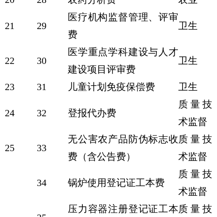
医疗机构监督管理、评审
21
29
卫生
费
医学重点学科建设与人才
22
30
卫生
建设项目评审费
23
31
儿童计划免疫保偿费
卫生
质量技
24
32
登报代办费
术监督
无公害农产品防伪标志收
质量技
25
33
费（含公告费）
术监督
质量技
34
锅炉使用登记证工本费
术监督
压力容器注册登记证工本
质量技