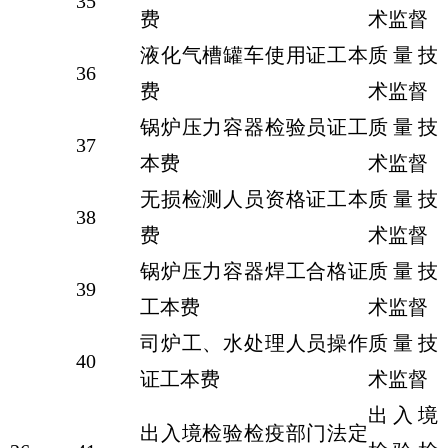
35
费
术监督
液化气槽罐车使用证工本
质量技
36
费
术监督
锅炉压力容器检验员证工
质量技
37
本费
术监督
无损检测人员资格证工本
质量技
38
费
术监督
锅炉压力容器焊工合格证
质量技
39
工本费
术监督
司炉工、水处理人员操作
质量技
40
证工本费
术监督
出入境
出入境检验检疫部门法定