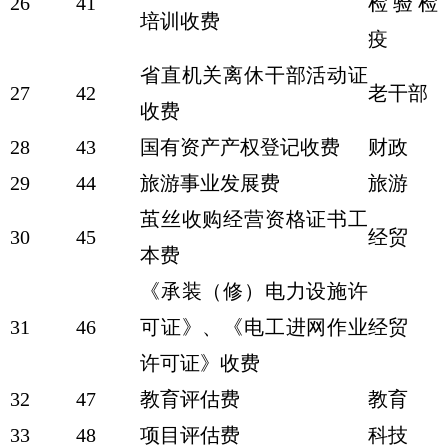
26
41
检验检
培训收费
疫
省直机关离休干部活动证
27
42
老干部
收费
28
43
国有资产产权登记收费
财政
29
44
旅游事业发展费
旅游
茧丝收购经营资格证书工
30
45
经贸
本费
《承装（修）电力设施许
31
46
可证》、《电工进网作业
经贸
许可证》收费
32
47
教育评估费
教育
33
48
项目评估费
科技