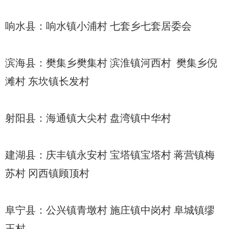
响水县：响水镇小浦村 七套乡七套居委会
滨海县：樊集乡樊集村 滨淮镇河西村 樊集乡倪
滩村 东坎镇长发村
射阳县：海通镇大尖村 盘湾镇中华村
建湖县：庆丰镇永安村 宝塔镇宝塔村 蒋营镇梅
苏村 冈西镇顾顶村
阜宁县：公兴镇青墩村 施庄镇中岗村 阜城镇缪
王村