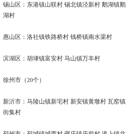
锡山区：东港镇山联村 锡北镇泾新村 鹅湖镇鹅
湖村
惠山区：洛社镇铁路桥村 钱桥镇南水渠村
滨湖区：胡埭镇富安村 马山镇万丰村
徐州市（20个）
新沂市：马陵山镇新宅村 新安镇黄墩村 瓦窑镇
街集村
邳州市：邳城镇城西村 碾庄镇庙前村 港上镇北