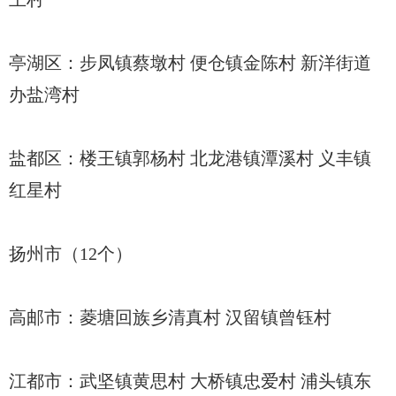
亭湖区：步凤镇蔡墩村 便仓镇金陈村 新洋街道
办盐湾村
盐都区：楼王镇郭杨村 北龙港镇潭溪村 义丰镇
红星村
扬州市（12个）
高邮市：菱塘回族乡清真村 汉留镇曾钰村
江都市：武坚镇黄思村 大桥镇忠爱村 浦头镇东