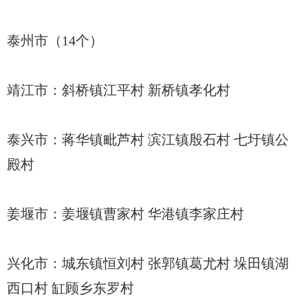
泰州市（14个）
靖江市：斜桥镇江平村 新桥镇孝化村
泰兴市：蒋华镇毗芦村 滨江镇殷石村 七圩镇公
殿村
姜堰市：姜堰镇曹家村 华港镇李家庄村
兴化市：城东镇恒刘村 张郭镇葛尤村 垛田镇湖
西口村 缸顾乡东罗村