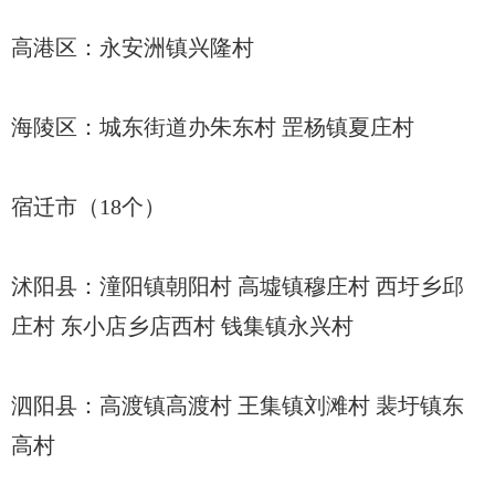
高港区：永安洲镇兴隆村
海陵区：城东街道办朱东村 罡杨镇夏庄村
宿迁市（18个）
沭阳县：潼阳镇朝阳村 高墟镇穆庄村 西圩乡邱
庄村 东小店乡店西村 钱集镇永兴村
泗阳县：高渡镇高渡村 王集镇刘滩村 裴圩镇东
高村