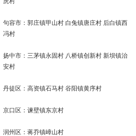
虎村
句容市：郭庄镇甲山村 白兔镇唐庄村 后白镇西
冯村
扬中市：三茅镇永固村 八桥镇创新村 新坝镇治
安村
丹徒区：高资镇石马村 谷阳镇黄序村
京口区：谏壁镇东京村
润州区：蒋乔镇嶂山村