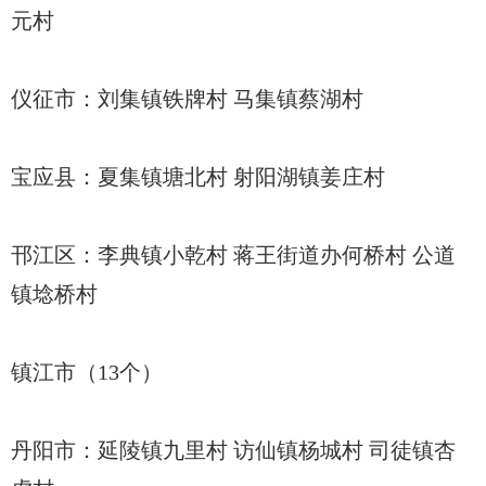
元村
仪征市：刘集镇铁牌村 马集镇蔡湖村
宝应县：夏集镇塘北村 射阳湖镇姜庄村
邗江区：李典镇小乾村 蒋王街道办何桥村 公道
镇埝桥村
镇江市（13个）
丹阳市：延陵镇九里村 访仙镇杨城村 司徒镇杏