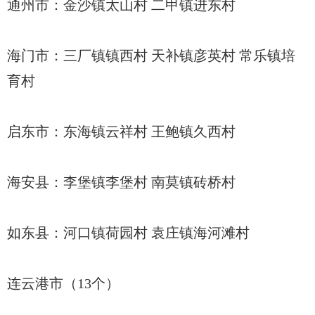
通州市：金沙镇太山村 二甲镇进东村
海门市：三厂镇镇西村 天补镇彦英村 常乐镇培
育村
启东市：东海镇云祥村 王鲍镇久西村
海安县：李堡镇李堡村 南莫镇砖桥村
如东县：河口镇荷园村 袁庄镇海河滩村
连云港市（13个）