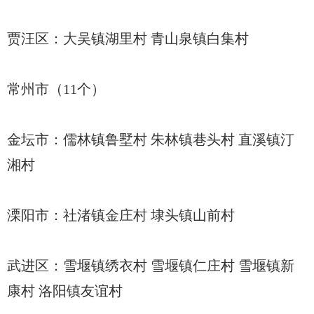
贾汪区：大吴镇湖里村 青山泉镇白集村
常州市（11个）
金坛市：儒林镇鲁墅村 朱林镇巷头村 直溪镇汀
湘村
溧阳市：社渚镇金庄村 埭头镇山前村
武进区：雪堰镇绣衣村 雪堰镇仁庄村 雪堰镇新
康村 洛阳镇友谊村