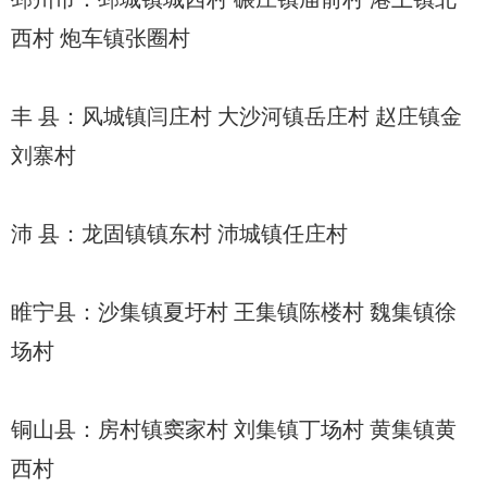
西村 炮车镇张圈村
丰 县：风城镇闫庄村 大沙河镇岳庄村 赵庄镇金
刘寨村
沛 县：龙固镇镇东村 沛城镇任庄村
睢宁县：沙集镇夏圩村 王集镇陈楼村 魏集镇徐
场村
铜山县：房村镇窦家村 刘集镇丁场村 黄集镇黄
西村