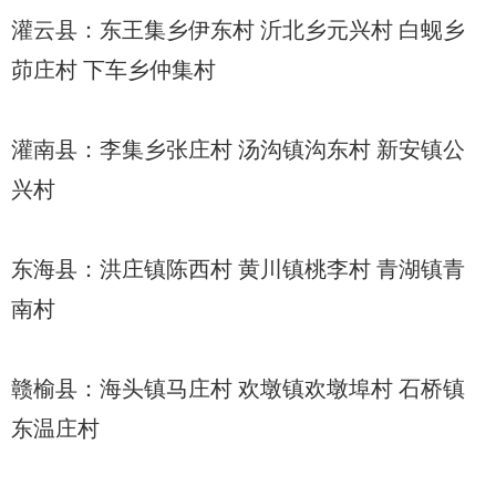
灌云县：东王集乡伊东村 沂北乡元兴村 白蚬乡
茆庄村 下车乡仲集村
灌南县：李集乡张庄村 汤沟镇沟东村 新安镇公
兴村
东海县：洪庄镇陈西村 黄川镇桃李村 青湖镇青
南村
赣榆县：海头镇马庄村 欢墩镇欢墩埠村 石桥镇
东温庄村