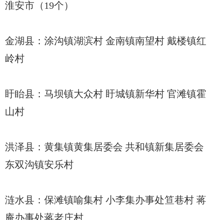
淮安市（19个）
金湖县：涂沟镇湖滨村 金南镇南望村 戴楼镇红
岭村
盱眙县：马坝镇大众村 盱城镇新华村 官滩镇霍
山村
洪泽县：黄集镇黄集居委会 共和镇新集居委会
东双沟镇安乐村
涟水县：保滩镇喻集村 小李集办事处笪巷村 蒋
庵办事处蒋老庄村