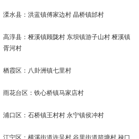
溧水县：洪蓝镇傅家边村 晶桥镇邰村
高淳县：桠溪镇顾陇村 东坝镇游子山村 桠溪镇
胥河村
栖霞区：八卦洲镇七里村
雨花台区：铁心桥镇马家店村
浦口区：石桥镇王村村 永宁镇侯冲村
江宁区：横溪街道许呈村 谷里街道箭塘村 禄口