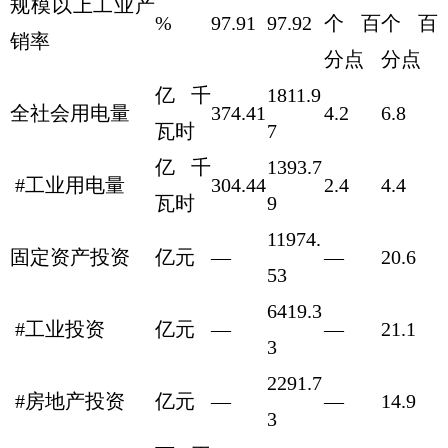
规模以上工业产
%
97.91
97.92
个百
个百
销率
分点
分点
亿千
1811.9
全社会用电量
374.41
4.2
6.8
瓦时
7
亿千
1393.7
#工业用电量
304.44
2.4
4.4
瓦时
9
11974.
固定资产投资
亿元
—
—
20.6
53
6419.3
#工业投资
亿元
—
—
21.1
3
2291.7
#房地产投资
亿元
—
—
14.9
3