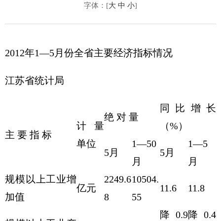
字体：[
大
中
小
]
2012年1—5月份全省主要经济指标情况
江苏省统计局
同比增长
绝 对 量
计量
（%）
主 要 指 标
单位
1—50
1—5
5月
5月
月
月
规模以上工业增
2249.6
10504.
亿元
11.6
11.8
加值
8
55
降0.9
降0.4