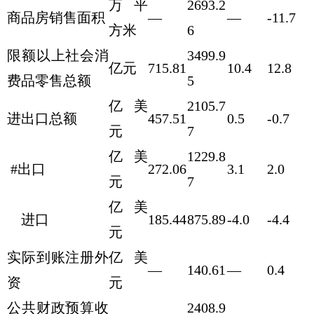
万平
2693.2
商品房销售面积
—
—
-11.7
方米
6
限额以上社会消
3499.9
亿元
715.81
10.4
12.8
费品零售总额
5
亿美
2105.7
进出口总额
457.51
0.5
-0.7
元
7
亿美
1229.8
#出口
272.06
3.1
2.0
元
7
亿美
进口
185.44
875.89
-4.0
-4.4
元
实际到账注册外
亿美
—
140.61
—
0.4
资
元
公共财政预算收
2408.9