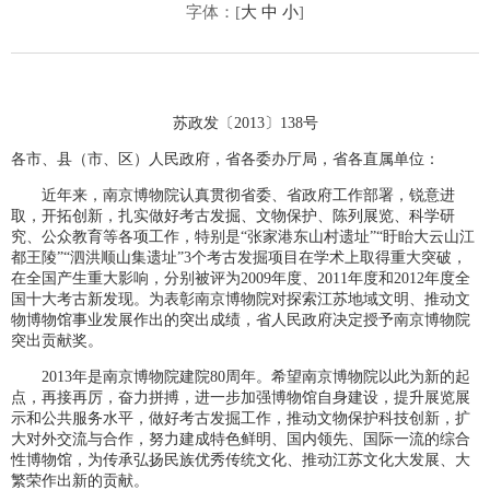
字体：[
大
中
小
]
苏政发〔2013〕138号
各市、县（市、区）人民政府，省各委办厅局，省各直属单位：
近年来，南京博物院认真贯彻省委、省政府工作部署，锐意进
取，开拓创新，扎实做好考古发掘、文物保护、陈列展览、科学研
究、公众教育等各项工作，特别是“张家港东山村遗址”“盱眙大云山江
都王陵”“泗洪顺山集遗址”3个考古发掘项目在学术上取得重大突破，
在全国产生重大影响，分别被评为2009年度、2011年度和2012年度全
国十大考古新发现。为表彰南京博物院对探索江苏地域文明、推动文
物博物馆事业发展作出的突出成绩，省人民政府决定授予南京博物院
突出贡献奖。
2013年是南京博物院建院80周年。希望南京博物院以此为新的起
点，再接再厉，奋力拼搏，进一步加强博物馆自身建设，提升展览展
示和公共服务水平，做好考古发掘工作，推动文物保护科技创新，扩
大对外交流与合作，努力建成特色鲜明、国内领先、国际一流的综合
性博物馆，为传承弘扬民族优秀传统文化、推动江苏文化大发展、大
繁荣作出新的贡献。