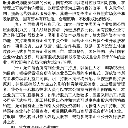
服务和资源能源保障的公司，国有资本可以绝对控股或相对控股，在
管理上可实行特许经营、政府监管等为主要内容的改革，引入竞争机
制，提高运营效率和服务水平。其他一般竞争类企业按照市场竞争和
发展情况，国有资本有序进退、合理流动，不设股权比例要求。
（九）全面推进股权多元化。加大一般竞争类国有企业集团公司
层面改制力度，引入战略投资者，推进股权多元化。国有控股企业可
适当降低国有股权比例，吸引非公资本参股合作，放大国有资本带动
功能。支持我省国有企业向中央企业、民营企业和外资企业开放股权
合作、项目投资、业务联营，促进合作共赢。鼓励非国有投资主体通
过多种形式参与国有企业改制上市、重组整合、国际并购、受让国有
企业转让的股权。对国有股权及国有股东债权权益合并低于50%的企
业，可按照完全市场化的方式进行管理。
（十）允许混合所有制企业员工持股。以留住人才、调动积极性
为目的，积极探索混合所有制企业员工持股的多种形式，形成资本所
有者和劳动者利益共同体。职工持股不搞平均分配，应按照自愿持股
原则，并根据持股人对企业的影响和贡献程度确定，企业经营管理
者、业务骨干和核心技术人员可以在本公司持有较高比例的股权。本
企业员工可以直接持股，如果持股员工人数较多，应当采用员工持股
公司等形式持股。职工持股退出条件和方式可以事先由股东共同协商
约定。允许国有企业改制引入外部投资者时，同步引入员工持股。支
持国有企业与外部投资者、项目团队共同出资新设混合所有制企业。
持股职工或机构可以作为发起人股东，规范参与本企业公开发行股票
并上市。
四、建立健全现代企业制度