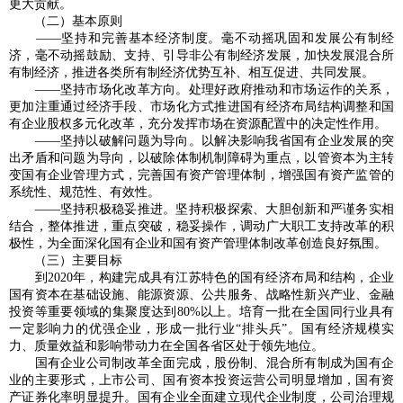
更大贡献。
（二）基本原则
——坚持和完善基本经济制度。毫不动摇巩固和发展公有制经
济，毫不动摇鼓励、支持、引导非公有制经济发展，加快发展混合所
有制经济，推进各类所有制经济优势互补、相互促进、共同发展。
——坚持市场化改革方向。处理好政府推动和市场运作的关系，
更加注重通过经济手段、市场化方式推进国有经济布局结构调整和国
有企业股权多元化改革，充分发挥市场在资源配置中的决定性作用。
——坚持以破解问题为导向。以解决影响我省国有企业发展的突
出矛盾和问题为导向，以破除体制机制障碍为重点，以管资本为主转
变国有企业管理方式，完善国有资产管理体制，增强国有资产监管的
系统性、规范性、有效性。
——坚持积极稳妥推进。坚持积极探索、大胆创新和严谨务实相
结合，整体推进，重点突破，稳妥操作，调动广大职工支持改革的积
极性，为全面深化国有企业和国有资产管理体制改革创造良好氛围。
（三）主要目标
到2020年，构建完成具有江苏特色的国有经济布局和结构，企业
国有资本在基础设施、能源资源、公共服务、战略性新兴产业、金融
投资等重要领域的集聚度达到80%以上。培育一批在全国同行业具有
一定影响力的优强企业，形成一批行业“排头兵”。国有经济规模实
力、质量效益和影响带动力在全国各省区处于领先地位。
国有企业公司制改革全面完成，股份制、混合所有制成为国有企
业的主要形式，上市公司、国有资本投资运营公司明显增加，国有资
产证券化率明显提升。国有企业全面建立现代企业制度，公司治理规