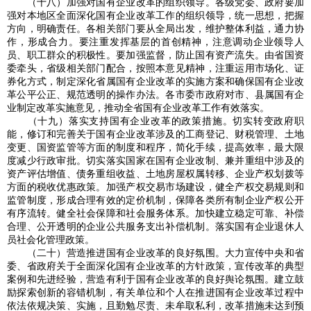
（十八）加强对国有企业改革的组织领导。各级党委、政府要加
强对本地区全面深化国有企业改革工作的组织领导，统一思想，把握
方向，明确责任。各相关部门要从全局出发，维护整体利益，通力协
作，形成合力。要注重发挥基层的首创精神，注意调动企业领导人
员、职工群众的积极性。要加强监督，防止国有资产流失。由省国资
委牵头，省级相关部门配合，按照本意见精神，注重运用市场化、证
券化方式，制定深化省属国有企业改革的实施方案和确保国有企业改
革公平公正、规范透明的操作办法。各市委市政府对市、县属国有企
业制定改革实施意见，推动全省国有企业改革工作有效落实。
（十九）落实支持国有企业改革的政策措施。切实转变政府职
能，修订和完善关于国有企业改革涉及的工商登记、财税管理、土地
变更、国资监管等方面的制度和程序，简化手续，提高效率，最大限
度减少行政审批。切实落实国家在国有企业改制、兼并重组中涉及的
资产评估增值、债务重组收益、土地房屋权属转移、企业产权划拨等
方面的税收优惠政策。加强产权交易市场建设，健全产权交易规则和
监管制度，形成合理有效的定价机制，保障各类所有制企业产权公开
有序流转。健全社会保障和社会服务体系。加快建立稳定可靠、补偿
合理、公开透明的企业公共服务支出补偿机制。落实国有企业退休人
员社会化管理政策。
（二十）营造推进国有企业改革的良好氛围。大力宣传中央和省
委、省政府关于全面深化国有企业改革的方针政策，宣传改革的典型
案例和先进经验，营造有利于国有企业改革的良好舆论氛围。建立鼓
励探索创新的容错机制，有关单位和个人在推进国有企业改革过程中
依法依规决策、实施，且勤勉尽责、未牟取私利，改革措施未达到预