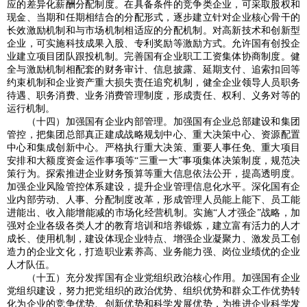
应的差异化薪酬分配制度。在具备条件的竞争类企业，可采取股权和
现金、当期和任期相结合的分配形式，逐步建立针对企业核心骨干的
长效激励机制和与市场机制相适应的分配机制。对高新技术和创新型
企业，可实施科技成果入股、专利奖励等激励方式。允许国有创投企
业建立项目团队跟投机制。完善国有企业职工工资集体协商制度。健
全与激励机制相配套的财务审计、信息披露、延期支付、追索扣回等
约束机制和企业资产重大损失责任追究机制，健全企业领导人员职务
待遇、职务消费、业务消费管理制度，形成责任、权利、义务对等的
运行机制。
（十四）加强国有企业内部管理。加强国有企业总部建设和集团
管控，把集团总部真正建成战略规划中心、重大决策中心、资源配置
中心和集成创新中心。严格执行重大决策、重要人事任免、重大项目
安排和大额度资金运作事项等“三重一大”事项集体决策制度，规范决
策行为。探索推进企业财务预算等重大信息依法公开，提高透明度。
加强企业风险管控体系建设，提升企业管理信息化水平。深化国有企
业内部劳动、人事、分配制度改革，形成管理人员能上能下、员工能
进能出、收入能增能减的市场化经营机制。实施“人才强企”战略，加
强对企业各级各类人才的教育培训和培养锻炼，建立富有活力的人才
成长、使用机制，建设体现企业特点、增强企业凝聚力、激发员工创
造力的企业文化，打造职业素养高、业务能力强、岗位业绩优的企业
人才队伍。
（十五）充分发挥国有企业党组织政治核心作用。加强国有企业
党组织建设，努力把党组织的政治优势、组织优势和群众工作优势转
化为企业的竞争优势、创新优势和科学发展优势，为推进企业科学发