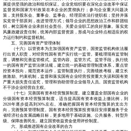
展提供坚强的政治和组织保证。企业党组织要在深化企业改革中保证
监督党和国家方针政策在本企业的贯彻执行；参与企业重大问题决
策，支持股东会、董事会、监事会、经理层依法行使职权；坚持并落
实党管干部原则，改进管理方式；领导企业的思想政治工作和群团组
织，树立国有企业承担社会责任、关爱企业职工的良好形象。落实党
风廉政建设责任制，统筹内部监督资源，形成与企业特点相适应的权
力运行制约和监督机制。
五、完善国有资产管理体制
（十六）以管资本为主加强国有资产监管。国资监管机构依法履
行出资人职责，对经营性国有资产实行统一监管。要梳理现有监管制
度，调整和完善监管模式、监管内容、监管方式、监管手段，执行统
一的国有资产监管法律法规，建立统一的基础管理制度体系，重点管
控资本投向，规范资本运作，监管制度执行，完善绩效考核，建立长
效激励、约束机制，监督和落实国有企业经营投资重大失误和国有资
产重大损失责任追究，管理和协助管理企业领导人员。国资监管机构
不干涉企业经营自主权。
（十七）完善国有资本经营预算制度。建立覆盖全部国有企业的
分级国有资本经营预算制度，适当提高国有资本收益上缴比例，到
2020年逐步提高到30%左右。准确把握国有资本经营预算的支出方
向，完善预算管理制度。国有资本经营预算投资项目安排要服务于全
省经济社会发展战略目标，更多地用于基础设施、公共服务、转型升
级、保障改善民生。建立国资收益资金使用评价制度。
六、形成推进国有企业改革的合力