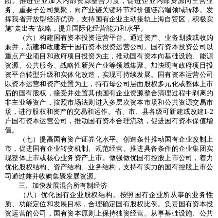
团。推进企业加大内部资源整合力度，促进企业内部资源向主营业
务、重要子公司集聚，向产业链关键环节和价值链高端领域转移。发
挥我省开放型经济优势，支持国有企业主动接轨上海自贸区，积极实
施“走出去”战略，提升国际化经营能力和水平。
（六）构建国有资本投资运营平台。通过资产、业务划拨或收购
兼并，新建和改建若干国有资本投资运营公司。国有资本投资公司以
重点产业项目和政府项目投资为主，推动国有资本向基础设施、能源
资源、公共服务、战略性新兴产业等领域集聚。加快现有政府项目投
资平台转型升级和实体化改造，实现可持续发展。国有资本运营公司
以资本运营和资产处置为主，持有母公司层面股权多元化或整体上市
后的国有股权，接受并处置其他国有企业资源整合清理过程中剥离的
非主业等资产，按照市场法则进入多层次资本市场和公共资源交易市
场，进行股权和资产的交易和运作。省、市、县各级可新建或改建1-2
户国有资本运营公司，推动国有资本合理流动，促进国有资本保值增
值。
（七）提高国有资产证券化水平。创造条件推动国有企业改制上
市，促进国有企业转变机制、规范经营。推进具备条件的企业集团实
现整体上市或核心业务资产上市。做强做优国有控股上市公司，着力
优化股权结构、资产结构、业务结构，支持有实力的国有控股上市公
司通过兼并收购集聚发展资源。
三、加快发展混合所有制经济
（八）优化国有企业股权结构。按照国有企业所从事的业务性
质、功能定位和发展目标，合理确定国有股权比例。负责国有资本投
资运营的公司，国有资本原则上保持独资经营。从事基础设施、公共