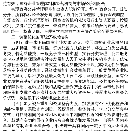
范有效，国有企业管理体制和经营机制与市场经济相融合。
实现政府公共管理职能和出资人职能分开。坚持“政企分开、政资
分开、所有权和经营权分离”原则，政府公共管理部门履行宏观调控、
市场监管、行业管理职能，国资监管机构依法履行出资人职责，按照
权利、义务和责任相统一，管资产和管人、管事相结合的要求，形成
规则统一、权责明确、管理科学的经营性国有资产监管全覆盖体系。
二、调整优化国有经济布局结构
（四）进一步明确国有企业功能定位。按照国有企业承担的职
责、业务特征、市场属性、资源配置方式的差异，将企业分为公共服
务类、特定功能类、一般竞争类三种类型，实行分类管理。公共服务
类企业以承担保障经济社会发展和人民群众生活服务功能为主，优先
考虑社会效益，兼顾经济效益；特定功能类企业以完成特定任务或满
足特定专业功能为主，经济效益和社会效益兼顾；一般竞争类企业以
市场为导向，以经济效益最大化为主要目标，兼顾社会效益。国有企
业要发挥在基础设施领域的支撑作用，在资源能源、公共服务等领域
的保障作用，在转型升级和战略性新兴产业培育中的引导带动作用，
积极承担支撑全省经济社会发展的重大投资任务，并逐步从不具备竞
争优势、效益低下的领域和企业退出。
（五）加大资产重组和资源整合力度。加强国有企业优化整合和
功能性重组，采取资产划拨、股权调整、整体兼并、企业分立等多种
方式，对功能相同的企业和不同企业中相同或相近的业务板块进行整
合。鼓励有实力的国有企业结合自身优势和发展战略，加强与国内外
各类所有制企业重组合作，形成若干具有国内一流水平的大企业集