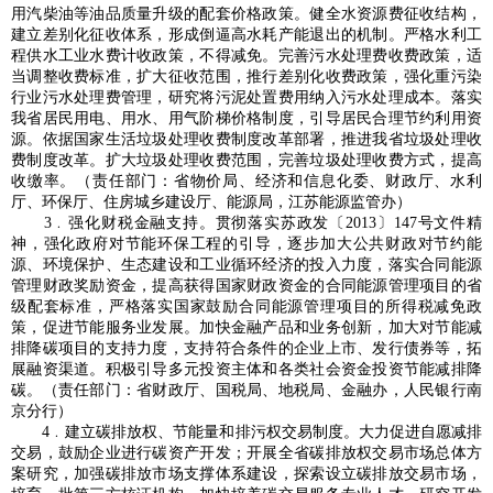
用汽柴油等油品质量升级的配套价格政策。健全水资源费征收结构，
建立差别化征收体系，形成倒逼高水耗产能退出的机制。严格水利工
程供水工业水费计收政策，不得减免。完善污水处理费收费政策，适
当调整收费标准，扩大征收范围，推行差别化收费政策，强化重污染
行业污水处理费管理，研究将污泥处置费用纳入污水处理成本。落实
我省居民用电、用水、用气阶梯价格制度，引导居民合理节约利用资
源。依据国家生活垃圾处理收费制度改革部署，推进我省垃圾处理收
费制度改革。扩大垃圾处理收费范围，完善垃圾处理收费方式，提高
收缴率。（责任部门：省物价局、经济和信息化委、财政厅、水利
厅、环保厅、住房城乡建设厅、能源局，江苏能源监管办）
3﹒强化财税金融支持。贯彻落实苏政发〔2013〕147号文件精
神，强化政府对节能环保工程的引导，逐步加大公共财政对节约能
源、环境保护、生态建设和工业循环经济的投入力度，落实合同能源
管理财政奖励资金，提高获得国家财政资金的合同能源管理项目的省
级配套标准，严格落实国家鼓励合同能源管理项目的所得税减免政
策，促进节能服务业发展。加快金融产品和业务创新，加大对节能减
排降碳项目的支持力度，支持符合条件的企业上市、发行债券等，拓
展融资渠道。积极引导多元投资主体和各类社会资金投资节能减排降
碳。（责任部门：省财政厅、国税局、地税局、金融办，人民银行南
京分行）
4﹒建立碳排放权、节能量和排污权交易制度。大力促进自愿减排
交易，鼓励企业进行碳资产开发；开展全省碳排放权交易市场总体方
案研究，加强碳排放市场支撑体系建设，探索设立碳排放交易市场，