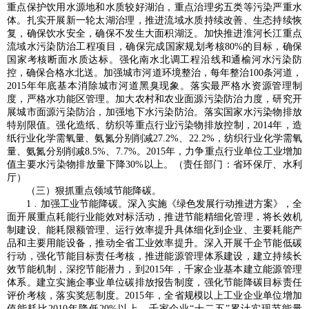
重点保护饮用水源地和水质较好湖泊，重点治理劣五类等污染严重水
体。扎实开展新一轮太湖治理，推进流域水质持续改善、生态持续恢
复，确保饮水安全，确保不发生大面积湖泛。加快推进淮河长江重点
流域水污染防治工程项目，确保完成国家规划考核80%的目标，确保
国家考核断面水质达标。强化南水北调工程沿线和通榆河水污染防
控，确保合格水北送。加强城市河道环境整治，每年整治100条河道，
2015年年底基本消除城市河道黑臭现象。落实最严格水资源管理制
度，严格水功能区管理。加大农村和农业面源污染防治力度，研究开
展城市面源污染防治，加强地下水污染防治。落实国家水污染物排放
特别限值。强化造纸、纺织等重点行业污染物排放控制，2014年，造
纸行业化学需氧量、氨氮分别削减27.2%、22.2%，纺织行业化学需氧
量、氨氮分别削减8.5%、7.7%。2015年，力争重点行业单位工业增加
值主要水污染物排放量下降30%以上。（责任部门：省环保厅、水利
厅）
（三）狠抓重点领域节能降碳。
1﹒加强工业节能降碳。深入实施《绿色发展行动推进方案》，全
面开展重点耗能行业能效对标活动，推进节能精细化管理，将长效机
制建设、能耗限额管理、运行效率提升具体细化到企业、主要耗能产
品和主要用能设备，推动全省工业效率提升。深入开展千企节能低碳
行动，强化节能目标责任考核，推进能源管理体系建设，建立持续长
效节能机制，深挖节能潜力，到2015年，千家企业基本建立能源管理
体系。建立实施企事业单位碳排放报告制度，强化节能降碳目标责任
评价考核，落实奖惩制度。2015年，全省规模以上工业企业单位增加
值能耗比2010年降低20%以上，千家企业“十二五”累计实现节能量