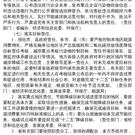
专项执法，公布违法排污企业名单，发布重点企业污染物排放信息，
对违法违规行为进行公开通报或挂牌督办。依法查处违法用能排污单
位和相关责任人。实行节能减排执法责任制，对行政不作为、执法不
严等行为，严肃追究有关主管部门和执法机构负责人的责任。（责任
部门：省编办、经济和信息化委、环保厅）
（七）落实目标责任。
1﹒强化市、县政府责任。各市、县（市）要严格控制本地区能源
消费增长。严格实施单位地区生产总值能耗和二氧化碳排放强度降低
目标责任考核，减排重点考核污染物控制目标、责任书项目落实、监
测监控体系建设运行等情况。地方各级人民政府对本行政区域内节能
减排降碳工作负总责，主要领导是第一责任人。对未完成年度目标任
务的地区，必要时请省政府领导约谈市政府主要负责人，有关部门按
规定进行问责，相关负责人在考核结果公布后的一年内不得评选优秀
和提拔任用，考核结果向社会公布。对超额完成“十二五”目标任务的
地区，按照国家有关规定，根据贡献大小给予适当奖励。（责任部
门：省经济和信息化委、发展改革委、环保厅、能源局）
2﹒落实重点地区责任。节能降碳目标完成进度滞后的地区，要抓
紧制定具体方案，采取综合性措施，确保完成节能降碳目标任务。减
排工作进展缓慢的地区要进一步挖掘潜力，确保完成减排目标。年能
源消费量300万吨标准煤以上的县（市）要出台措施推动多完成节能任
务。低碳试点城市要提前完成“十二五”降碳目标。（责任部门：省经
济和信息化委、发展改革委、环保厅）
3﹒省有关部门要按照职责分工，加强协调配合，多方齐抓共管，