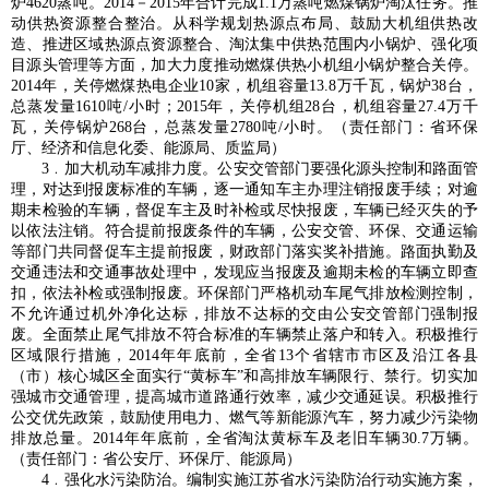
炉4620蒸吨。2014－2015年合计完成1.1万蒸吨燃煤锅炉淘汰任务。推
动供热资源整合整治。从科学规划热源点布局、鼓励大机组供热改
造、推进区域热源点资源整合、淘汰集中供热范围内小锅炉、强化项
目源头管理等方面，加大力度推动燃煤供热小机组小锅炉整合关停。
2014年，关停燃煤热电企业10家，机组容量13.8万千瓦，锅炉38台，
总蒸发量1610吨/小时；2015年，关停机组28台，机组容量27.4万千
瓦，关停锅炉268台，总蒸发量2780吨/小时。（责任部门：省环保
厅、经济和信息化委、能源局、质监局）
3﹒加大机动车减排力度。公安交管部门要强化源头控制和路面管
理，对达到报废标准的车辆，逐一通知车主办理注销报废手续；对逾
期未检验的车辆，督促车主及时补检或尽快报废，车辆已经灭失的予
以依法注销。符合提前报废条件的车辆，公安交管、环保、交通运输
等部门共同督促车主提前报废，财政部门落实奖补措施。路面执勤及
交通违法和交通事故处理中，发现应当报废及逾期未检的车辆立即查
扣，依法补检或强制报废。环保部门严格机动车尾气排放检测控制，
不允许通过机外净化达标，排放不达标的交由公安交管部门强制报
废。全面禁止尾气排放不符合标准的车辆禁止落户和转入。积极推行
区域限行措施，2014年年底前，全省13个省辖市市区及沿江各县
（市）核心城区全面实行“黄标车”和高排放车辆限行、禁行。切实加
强城市交通管理，提高城市道路通行效率，减少交通延误。积极推行
公交优先政策，鼓励使用电力、燃气等新能源汽车，努力减少污染物
排放总量。2014年年底前，全省淘汰黄标车及老旧车辆30.7万辆。
（责任部门：省公安厅、环保厅、能源局）
4﹒强化水污染防治。编制实施江苏省水污染防治行动实施方案，