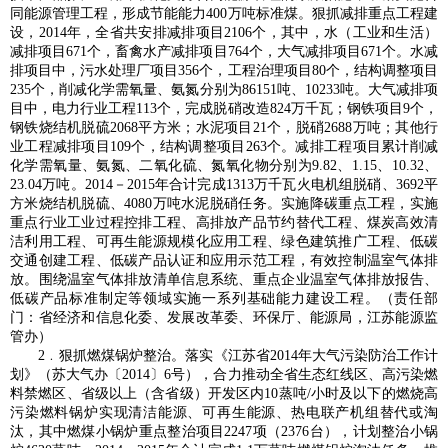
同能源管理工程，形成节能能力400万吨标准煤。狠抓减排重点工程建
设，2014年，全省共安排减排项目2106个，其中，水（工业和生活）
减排项目671个，畜禽水产减排项目764个，大气减排项目671个。水减
排项目中，污水处理厂项目356个，工程治理项目80个，结构调整项目
235个，削减化学需氧量、氨氮分别为86151吨、10233吨。大气减排项
目中，电力行业工程113个，完成脱硝改造824万千瓦；钢铁项目9个，
钢铁烧结机脱硫2068平方米；水泥项目21个，脱硝2688万吨；其他行
业工程减排项目109个，结构调整项目263个。减排工程项目累计削减
化学需氧量、氨氮、二氧化硫、氮氧化物分别为9.82、1.15、10.32、
23.04万吨。2014－2015年合计完成1313万千瓦火电机组脱硝、3692平
方米烧结机脱硫、4080万吨水泥脱硝任务。实施降碳重点工程，实施
重点行业工业过程控排工程、高排放产品节约替代工程、煤炭高效清
洁利用工程、可再生能源规模化应用工程、绿色建筑推广工程、低碳
交通创建工程、低碳产品认证和应用示范工程，有效控制温室气体排
放。围绕温室气体排放清单信息系统、重点企业温室气体排放报告、
低碳产品标准制定等领域实施一系列基础能力建设工程。（责任部
门：省经济和信息化委、发展改革委、环保厅、能源局，江苏能源监
管办）
2﹒狠抓燃煤锅炉整治。落实《江苏省2014年大气污染防治工作计
划》（苏大气办〔2014〕6号），合力推动全省生态红线区、高污染燃
料禁燃区、省级以上（含省级）开发区内10蒸吨/小时及以下的燃烧高
污染燃料锅炉实现清洁能源、可再生能源、热电联产机组替代或淘
汰，其中燃煤小锅炉重点整治项目2247项（2376台），计划整治小锅