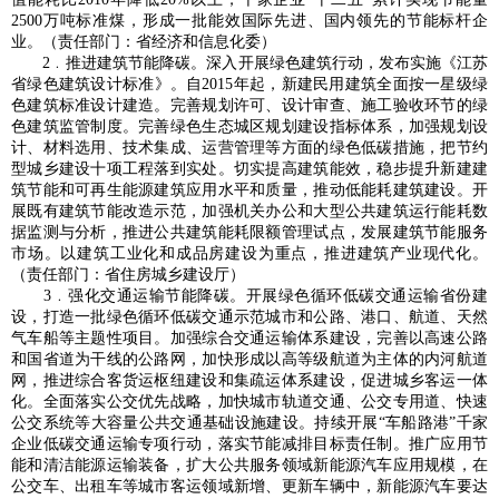
2500万吨标准煤，形成一批能效国际先进、国内领先的节能标杆企
业。（责任部门：省经济和信息化委）
2﹒推进建筑节能降碳。深入开展绿色建筑行动，发布实施《江苏
省绿色建筑设计标准》。自2015年起，新建民用建筑全面按一星级绿
色建筑标准设计建造。完善规划许可、设计审查、施工验收环节的绿
色建筑监管制度。完善绿色生态城区规划建设指标体系，加强规划设
计、材料选用、技术集成、运营管理等方面的绿色低碳措施，把节约
型城乡建设十项工程落到实处。切实提高建筑能效，稳步提升新建建
筑节能和可再生能源建筑应用水平和质量，推动低能耗建筑建设。开
展既有建筑节能改造示范，加强机关办公和大型公共建筑运行能耗数
据监测与分析，推进公共建筑能耗限额管理试点，发展建筑节能服务
市场。以建筑工业化和成品房建设为重点，推进建筑产业现代化。
（责任部门：省住房城乡建设厅）
3﹒强化交通运输节能降碳。开展绿色循环低碳交通运输省份建
设，打造一批绿色循环低碳交通示范城市和公路、港口、航道、天然
气车船等主题性项目。加强综合交通运输体系建设，完善以高速公路
和国省道为干线的公路网，加快形成以高等级航道为主体的内河航道
网，推进综合客货运枢纽建设和集疏运体系建设，促进城乡客运一体
化。全面落实公交优先战略，加快城市轨道交通、公交专用道、快速
公交系统等大容量公共交通基础设施建设。持续开展“车船路港”千家
企业低碳交通运输专项行动，落实节能减排目标责任制。推广应用节
能和清洁能源运输装备，扩大公共服务领域新能源汽车应用规模，在
公交车、出租车等城市客运领域新增、更新车辆中，新能源汽车要达