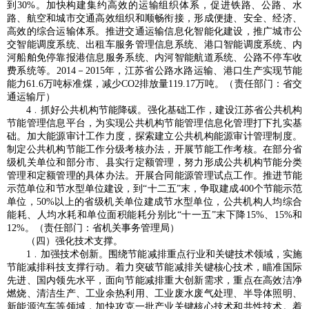
到30%。加快构建集约高效的运输组织体系，促进铁路、公路、水
路、航空和城市交通高效组织和顺畅衔接，形成便捷、安全、经济、
高效的综合运输体系。推进交通运输信息化智能化建设，推广城市公
交智能调度系统、出租车服务管理信息系统、港口智能调度系统、内
河船舶免停靠报港信息服务系统、内河智能航道系统、公路不停车收
费系统等。2014－2015年，江苏省公路水路运输、港口生产实现节能
能力61.6万吨标准煤，减少CO2排放量119.17万吨。（责任部门：省交
通运输厅）
4﹒抓好公共机构节能降碳。强化基础工作，建设江苏省公共机构
节能管理信息平台，为实现公共机构节能管理信息化管理打下扎实基
础。加大能源审计工作力度，探索建立公共机构能源审计管理制度。
制定公共机构节能工作分级考核办法，开展节能工作考核。在部分省
级机关单位和部分市、县实行定额管理，努力形成公共机构节能分类
管理和定额管理的具体办法。开展合同能源管理试点工作。推进节能
示范单位和节水型单位建设，到“十二五”末，争取建成400个节能示范
单位，50%以上的省级机关单位建成节水型单位，公共机构人均综合
能耗、人均水耗和单位面积能耗分别比“十一五”末下降15%、15%和
12%。（责任部门：省机关事务管理局）
（四）强化技术支撑。
1﹒加强技术创新。围绕节能减排重点行业和关键技术领域，实施
节能减排科技支撑行动。着力突破节能减排关键核心技术，瞄准国际
先进、国内领先水平，面向节能减排重大创新需求，重点在高效洁净
燃烧、清洁生产、工业余热利用、工业废水废气处理、半导体照明、
新能源汽车等领域，加快攻克一批产业关键核心技术和共性技术。着