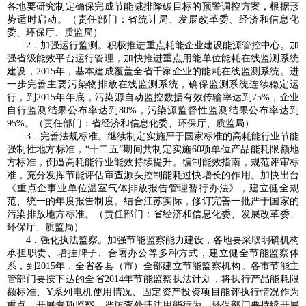
各地要研究制定确保完成节能减排降碳目标的预警调控方案，根据形
势适时启动。（责任部门：省统计局、发展改革委、经济和信息化
委、环保厅、质监局）
2﹒加强运行监测。积极推进重点耗能企业建设能源管控中心。加
强省级能效平台运行管理，加快推进重点用能单位能耗在线监测系统
建设，2015年，基本建成覆盖全省千家企业的能耗在线监测系统。进
一步完善主要污染物排放在线监测系统，确保监测系统连续稳定运
行，到2015年年底，污染源自动监控数据有效传输率达到75%，企业
自行监测结果公布率达到80%，污染源监督性监测结果公布率达到
95%。（责任部门：省经济和信息化委、环保厅、质监局）
3﹒完善法规标准。继续制定实施严于国家标准的高耗能行业节能
强制性地方标准，“十二五”期间共制定实施60项单位产品能耗限额地
方标准，倒逼高耗能行业能效持续提升。编制能效指南，规范评审标
准，充分发挥节能评估审查源头控制能耗过快增长的作用。加快出台
《重点企事业单位温室气体排放报告管理暂行办法》，建立健全规
范、统一的年度报告制度。结合江苏实际，修订完善一批严于国家的
污染排放地方标准。（责任部门：省经济和信息化委、发展改革委、
环保厅、质监局）
4﹒强化执法监察。加强节能监察能力建设，各地要采取明确机构
承担职责、增挂牌子、合署办公等多种方式，建立健全节能监察体
系，到2015年，全省各县（市）全部建立节能监察机构。各市节能主
管部门要按下达的全省2014年节能监察执法计划，将执行产品能耗限
额标准、Y系列电机使用情况、固定资产投资项目能评执行情况作为
重点，开展专项监察，严厉查处违法用能行为。环保部门要持续开展