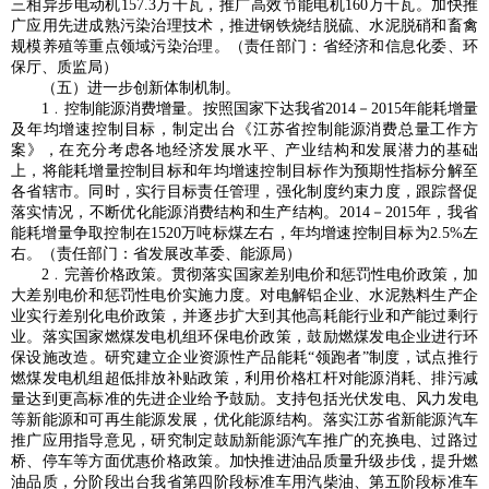
三相异步电动机157.3万千瓦，推广高效节能电机160万千瓦。加快推
广应用先进成熟污染治理技术，推进钢铁烧结脱硫、水泥脱硝和畜禽
规模养殖等重点领域污染治理。（责任部门：省经济和信息化委、环
保厅、质监局）
（五）进一步创新体制机制。
1﹒控制能源消费增量。按照国家下达我省2014－2015年能耗增量
及年均增速控制目标，制定出台《江苏省控制能源消费总量工作方
案》，在充分考虑各地经济发展水平、产业结构和发展潜力的基础
上，将能耗增量控制目标和年均增速控制目标作为预期性指标分解至
各省辖市。同时，实行目标责任管理，强化制度约束力度，跟踪督促
落实情况，不断优化能源消费结构和生产结构。2014－2015年，我省
能耗增量争取控制在1520万吨标煤左右，年均增速控制目标为2.5%左
右。（责任部门：省发展改革委、能源局）
2﹒完善价格政策。贯彻落实国家差别电价和惩罚性电价政策，加
大差别电价和惩罚性电价实施力度。对电解铝企业、水泥熟料生产企
业实行差别化电价政策，并逐步扩大到其他高耗能行业和产能过剩行
业。落实国家燃煤发电机组环保电价政策，鼓励燃煤发电企业进行环
保设施改造。研究建立企业资源性产品能耗“领跑者”制度，试点推行
燃煤发电机组超低排放补贴政策，利用价格杠杆对能源消耗、排污减
量达到更高标准的先进企业给予鼓励。支持包括光伏发电、风力发电
等新能源和可再生能源发展，优化能源结构。落实江苏省新能源汽车
推广应用指导意见，研究制定鼓励新能源汽车推广的充换电、过路过
桥、停车等方面优惠价格政策。加快推进油品质量升级步伐，提升燃
油品质，分阶段出台我省第四阶段标准车用汽柴油、第五阶段标准车