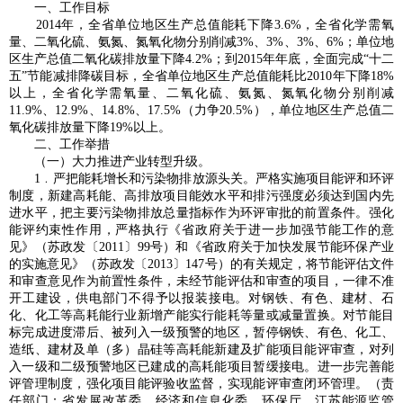
一、工作目标
2014年，全省单位地区生产总值能耗下降3.6%，全省化学需氧
量、二氧化硫、氨氮、氮氧化物分别削减3%、3%、3%、6%；单位地
区生产总值二氧化碳排放量下降4.2%；到2015年年底，全面完成“十二
五”节能减排降碳目标，全省单位地区生产总值能耗比2010年下降18%
以上，全省化学需氧量、二氧化硫、氨氮、氮氧化物分别削减
11.9%、12.9%、14.8%、17.5%（力争20.5%），单位地区生产总值二
氧化碳排放量下降19%以上。
二、工作举措
（一）大力推进产业转型升级。
1﹒严把能耗增长和污染物排放源头关。严格实施项目能评和环评
制度，新建高耗能、高排放项目能效水平和排污强度必须达到国内先
进水平，把主要污染物排放总量指标作为环评审批的前置条件。强化
能评约束性作用，严格执行《省政府关于进一步加强节能工作的意
见》（苏政发〔2011〕99号）和《省政府关于加快发展节能环保产业
的实施意见》（苏政发〔2013〕147号）的有关规定，将节能评估文件
和审查意见作为前置性条件，未经节能评估和审查的项目，一律不准
开工建设，供电部门不得予以报装接电。对钢铁、有色、建材、石
化、化工等高耗能行业新增产能实行能耗等量或减量置换。对节能目
标完成进度滞后、被列入一级预警的地区，暂停钢铁、有色、化工、
造纸、建材及单（多）晶硅等高耗能新建及扩能项目能评审查，对列
入一级和二级预警地区已建成的高耗能项目暂缓接电。进一步完善能
评管理制度，强化项目能评验收监督，实现能评审查闭环管理。（责
任部门：省发展改革委、经济和信息化委、环保厅，江苏能源监管