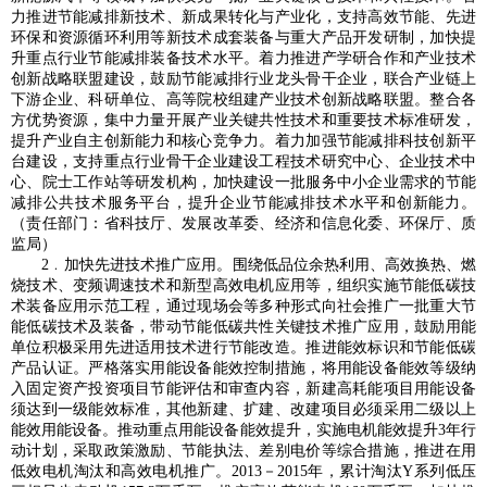
力推进节能减排新技术、新成果转化与产业化，支持高效节能、先进
环保和资源循环利用等新技术成套装备与重大产品开发研制，加快提
升重点行业节能减排装备技术水平。着力推进产学研合作和产业技术
创新战略联盟建设，鼓励节能减排行业龙头骨干企业，联合产业链上
下游企业、科研单位、高等院校组建产业技术创新战略联盟。整合各
方优势资源，集中力量开展产业关键共性技术和重要技术标准研发，
提升产业自主创新能力和核心竞争力。着力加强节能减排科技创新平
台建设，支持重点行业骨干企业建设工程技术研究中心、企业技术中
心、院士工作站等研发机构，加快建设一批服务中小企业需求的节能
减排公共技术服务平台，提升企业节能减排技术水平和创新能力。
（责任部门：省科技厅、发展改革委、经济和信息化委、环保厅、质
监局）
2﹒加快先进技术推广应用。围绕低品位余热利用、高效换热、燃
烧技术、变频调速技术和新型高效电机应用等，组织实施节能低碳技
术装备应用示范工程，通过现场会等多种形式向社会推广一批重大节
能低碳技术及装备，带动节能低碳共性关键技术推广应用，鼓励用能
单位积极采用先进适用技术进行节能改造。推进能效标识和节能低碳
产品认证。严格落实用能设备能效控制措施，将用能设备能效等级纳
入固定资产投资项目节能评估和审查内容，新建高耗能项目用能设备
须达到一级能效标准，其他新建、扩建、改建项目必须采用二级以上
能效用能设备。推动重点用能设备能效提升，实施电机能效提升3年行
动计划，采取政策激励、节能执法、差别电价等综合措施，推进在用
低效电机淘汰和高效电机推广。2013－2015年，累计淘汰Y系列低压