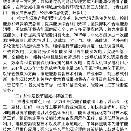
核查等第三方机构，鼓励通过合同能源管理方式为用能单位提供节能
服务，在污染减排重点领域加快推行环境污染第三方治理。（责任部
门：省发展改革委、经济和信息化委、环保厅）
4﹒推动能源生产和消费方式变革。以大气污染防治为契机，控制
能源和煤炭消费总量，提高能源综合利用效率，坚决抑制不合理能源
消费。围绕保证我省能源供应安全，建立多元供应体系，着力发展非
煤能源，不断提高清洁能源消费比重。2015年，非化石能源占一次能
源消费总量比重达7%以上，形成煤、油、气、核、新能源、区外来电
多轮驱动的能源供应体系。继续推行节能发电调度，优先调度风电、
生物质发电、太阳能光伏等新能源和可再生能源发电，实现全部上
网、全额收购，维持核电机组满负荷运行；燃煤机组优先调度容量
大、效率高和装有脱硫脱硝设施的机组发电，提高大机组发电利用小
时，2014和2015年计划完成替代发电量150亿千瓦时和100亿千瓦时。
以绿色低碳为方向，推进能源装备技术创新、产业创新、商业模式创
新，把能源技术及其关联产业培育成带动我省产业升级的新增长点。
（责任部门：省发展改革委、经济和信息化委、能源局，江苏能源监
管办）
（二）加快建设节能减排降碳工程。
1﹒推进实施重点工程。大力组织实施节能改造工程，以冶金、化
工、建材、纺织、电力等主要耗能行业为重点，加快实施锅炉、窑炉
和电机系统节能改造以及余热余压利用、能量系统优化等节能技术改
造工程。组织实施重点节能技术装备应用示范工程，促进低品位余热
利用、电机变频调整技术以及稀土永磁电机、半导体照明等先进节能
技术产品推广应用，强化支持合同能源管理的政策措施，鼓励实施合