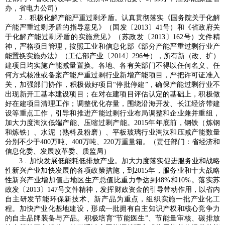
办，省电力公司）
2﹒积极化解产能严重过剩矛盾。认真贯彻落实《国务院关于化解
产能严重过剩矛盾的指导意见》（国发〔2013〕41号）和《省政府关
于化解产能过剩矛盾的实施意见》（苏政发〔2013〕162号）文件精
神，严格项目管理，按照工业和信息化部《部分产能严重过剩行业产
能置换实施办法》（工信部产业〔2014〕296号），所有新（改、扩）
建项目均实施产能减量置换。各地、各有关部门不得以任何名义、任
何方式核准或备案产能严重过剩行业新增产能项目，严把许可证准入
关，加强部门协作，积极做好项目“停批停建”，确保产能过剩行业不
出现新开工基本建设项目；在对在建项目评估认定的基础上，积极做
好在建项目清理工作；调整优化存量，围绕沿海开发、长江经济带建
设等重点工作，引导和推进产能过剩行业布局调整和企业兼并重组，
加大力度淘汰低端产能、压缩过剩产能。2015年年底前，钢铁（炼钢
和炼铁）、水泥（熟料及粉磨）、平板玻璃行业淘汰和压减产能数量
分别不少于400万吨、400万吨、220万重量箱。（责任部门：省经济和
信息化委、发展改革委、质监局）
3﹒加快发展低能耗低排放产业。加大力度落实促进服务业和战略
性新兴产业加快发展的各项政策措施，到2015年，服务业和十大战略
性新兴产业增加值占地区生产总值比重力争达到48%和10%。落实苏
政发〔2013〕147号文件精神，发挥财政资金的引导带动作用，以省内
自主研发节能环保新技术、新产品为重点，组织实施一批产业化工
程。加快产业化基地建设，形成一批拥有自主知识产权和核心竞争力
的自主品牌装备与产品。积极培育“节能医生”、节能量审核、碳排放