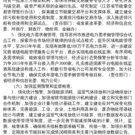
培育一批第三方核证机构，加快培养碳交易服务专业人才，研究开发
与碳交易、碳资产相关联的金融衍生品。研究制定《江苏省节能量交
易管理暂行办法》，探索建立节能量交易平台和支撑体系。建立健全
排污权有偿使用和交易制度，发展排污指标交易市场，深入推进排污
权有偿使用和交易试点。（责任部门：省发展改革委、经济和信息化
委、环保厅、财政厅、物价局、金融办）
5﹒强化电力需求侧管理。指导苏州市推进电力需求侧管理综合试
点工作，探索符合市场经济规律的综合试点模式，提升区域电能管理
水平，至2015年年底，实现有效降低100万千瓦电力负荷。进一步建设
完善省级电能管理服务公共平台，逐步实现电能在线监测、有序用电
及需求响应、能效项目管理与统计、经济运行态势预警分析等功能，
力争2015年年底平台接入用户3000家。扎实推进国家平台电能在线监
测系统建设和接入工作。积极引导省电力公司发挥专业优势，加大社
会节电力度，确保完成年度电力需求侧管理考核目标。（责任部门：
省经济和信息化委、电力公司）
（六）加强监测预警和监督检查。
1﹒强化统计预警。加强能源消耗、温室气体排放和污染物排放计
量与统计能力建设，加强省辖市能源统计机构建设，建立和完善部门
合作机制，加强企业计量与统计基础工作。建立健全应对气候变化指
标体系，完善能源、工业、农业、土地利用及林业、废弃物处理基础
统计与调查，建立健全温室气体排放统计与核算、统计数据发布以及
数据使用管理等制度。进一步完善节能减排降碳的计量、统计、监
测、核查体系，确保相关指标数据准确可靠、衔接一致。加强分析预
警，定期发布节能目标完成情况晴雨表和主要污染物排放数据公告。