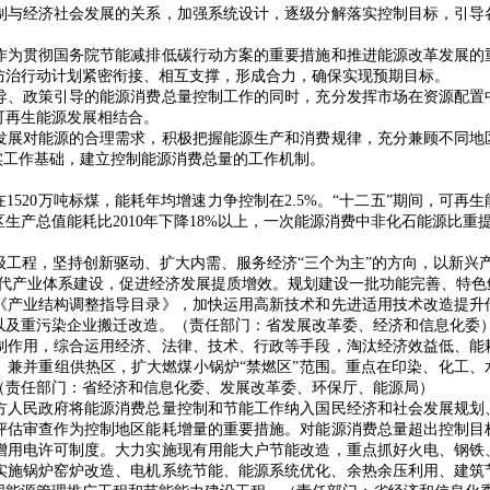
与经济社会发展的关系，加强系统设计，逐级分解落实控制目标，引导
。
为贯彻国务院节能减排低碳行动方案的重要措施和推进能源改革发展的
防治行动计划紧密衔接、相互支撑，形成合力，确保实现预期目标。
、政策引导的能源消费总量控制工作的同时，充分发挥市场在资源配置
可再生能源发展相结合。
展对能源的合理需求，积极把握能源生产和消费规律，充分兼顾不同地
实工作基础，建立控制能源消费总量的工作机制。
在1520万吨标煤，能耗年均增速力争控制在2.5%。“十二五”期间，可
生产总值能耗比2010年下降18%以上，一次能源消费中非化石能源比重提
程，坚持创新驱动、扩大内需、服务经济“三个为主”的方向，以新兴产
现代产业体系建设，促进经济发展提质增效。规划建设一批功能完善、特色
《产业结构调整指导目录》，加快运用高新技术和先进适用技术改造提升
以及重污染企业搬迁改造。（责任部门：省发展改革委、经济和信息化委
作用，综合运用经济、法律、技术、行政等手段，淘汰经济效益低、能
、兼并重组供热区，扩大燃煤小锅炉“禁燃区”范围。重点在印染、化工、
（责任部门：省经济和信息化委、发展改革委、环保厅、能源局）
人民政府将能源消费总量控制和节能工作纳入国民经济和社会发展规划
评估审查作为控制地区能耗增量的重要措施。对能源消费总量超出控制目
增用电许可制度。大力实施现有用能大户节能改造，重点抓好火电、钢铁
。实施锅炉窑炉改造、电机系统节能、能源系统优化、余热余压利用、建