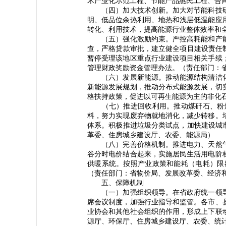
术产业化示范工程、节能产品惠民工程、合
（四）加大技术创新。加大对节能科技研
明、低品位余热利用、地热和浅层低温能应
转化、利用技术，提高能源行业整体效率和
（五）强化激励约束。严控高耗能和产能
查，严格贷款审批，建立健全项目建设责任
暂停受理该地区重点行业建设项目相关手续
管理财政奖励资金管理办法。（责任部门：
（六）发展新能源。推动能源结构清洁化
新能源发展规划，推动分布式能源发展，切
格扶持政策，促进以可再生能源为主的非化
（七）推进回收利用。推动煤矸石、粉煤
料，努力实现废弃物就地消化，减少转移。
体系。积极推进垃圾分类试点，加快建设城
革委、住房城乡建设厅、农委、能源局）
（八）完善价格机制。推进电力、天然气
谷分时电价结合起来，实施居民生活用电阶
供暖系统。按照产业政策和能耗（电耗）限
（责任部门：省物价局、发展改革委、经济
五、保障机制
（一）加强组织领导。在省政府统一领导
席会议制度，加强行业指导和监管。各市、
业协会和其他社会组织的作用，形成上下联
源厅、环保厅、住房城乡建设厅、农委、统