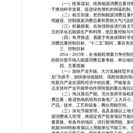
（一）统筹谋划。统筹能源消费总量控制
于推动科学发展、促进绿色增长的倒逼机制
（二）相互衔接。把控制能源消费总量作
明建设、控制煤炭消费总量和贯彻大气污染
（三）积极探索。在加强和改进行政主导
主的非化石能源生产和利用，使总量控制与
（四）有序推进。着眼于有效保障科学发
消费总量控制目标。“十二五”期间，重在夯
三、控制目标
2014－2015年，全省能耗增量力争控制
的部分暂不纳入能源消费总量考核，单位地区
四、主要措施
（一）加快产业升级。大力实施转型升级工
划”为抓手，加快推动低能耗、高附加值的
性新兴产业在国民经济中的比重。严格落实
点支持对产业升级带动作用明显的重点项目
（二）淘汰落后产能。充分发挥市场机制
费总量，推进热电机组和自备电厂上大压小
产品、技术、工艺和设备，腾出用能空间。
（三）深化节能管理。县及县级以上地方
源消费准入管理，将固定资产投资项目节能
量置换。有条件的地区，试行新增用能、新
耗能3000吨标准煤以上用能单位节能工作