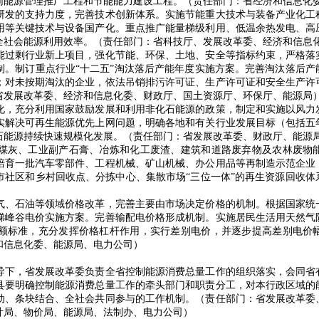
同能源管理推广工程和节能能力建设工程。（责任部门：省经济和信息化
发的支持力度，完善技术创新体系。实施节能重大技术与装备产业化工
用等关键技术与设备国产化。重点推广能量梯级利用、低温余热发电、高
全社会能源利用效率。（责任部门：省科技厅、发展改革委、经济和信息
过剩行业新上项目，强化节能、环保、土地、安全等指标约束，严格落
制。制订重点行业“十二五”淘汰落后产能年度实施方案。完善淘汰落后产
；对未按期淘汰的企业，依法吊销排污许可证、生产许可证和安全生产许
省发展改革委、经济和信息化委、财政厅、国土资源厅、环保厅、能源局
，充分利用国家鼓励发展和利用非化石能源的政策，制定和实施以风力
实解决可再生能源优先上网问题，明确各地和有关行业发展目标（包括五
石能源持续快速规模化发展。（责任部门：省发展改革委、财政厅、能源
灰、工业副产石膏、冶炼和化工废渣、建筑和道路废弃物及农林废物能
培育一批汽车零部件、工程机械、矿山机械、办公用品等再制造示范企业
市社区和乡村回收点、分拣中心、集散市场“三位一体”的再生资源回收体
、石油等领域价格改革，完善主要由市场决定价格的机制。根据国家统
梯峰谷电价实施方案。完善输配电价格形成机制。实施居民生活用天然气
额标准，充分发挥价格杠杆作用，实行差别电价，并逐步提高差别电价
和信息化委、能源局、电力公司）
下，省发展改革委负责全省控制能源消费总量工作的组织落实，会同省
县要明确控制能源消费总量工作的牵头部门和职责分工，对本行政区域的
动、条块结合、全社会共同参与的工作机制。（责任部门：省发展改革委
计局、物价局、能源局、法制办、电力公司）