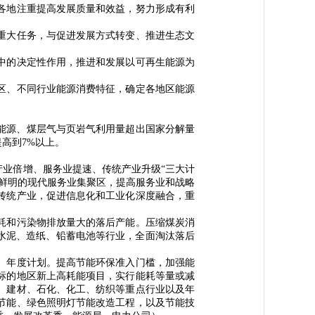
各地注重提高发展质量和效益，努力形成有利
重大任务，与促进发展方式转变、推进生态文
中的决定性作用，推进和发展以可再生能源为
区、不同行业能源消费特征，确定各地区能源
再生能源、煤层气与页岩气利用量超出国家分解量
高到7%以上。
业倍增、服务业提速、传统产业升级“三大计
鲜明的现代服务业集聚区，提高服务业和战略
传统产业，促进信息化和工业化深度融合，重
）
耗和污染物排放量大的落后产能。压缩煤炭消
水泥、造纸、铅蓄电池等行业，全面淘汰落后
、年度计划。提高节能环保准入门槛，加强能
标的地区新上高耗能项目，实行能耗等量或减
、建材、石化、化工、纺织等重点行业以及年
筑节能、绿色照明灯节能改造工程，以及节能技