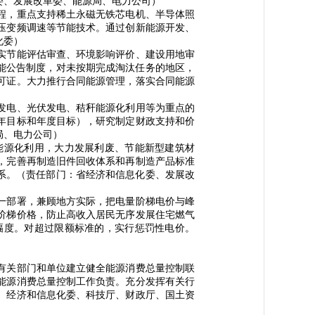
委、发展改革委、能源局、电力公司）
程，重点支持稀土永磁无铁芯电机、半导体照
压变频调速等节能技术。通过创新能源开发、
化委）
实节能评估审查、环境影响评价、建设用地审
能公告制度，对未按期完成淘汰任务的地区，
可证。大力推行合同能源管理，落实合同能源
）
发电、光伏发电、秸秆能源化利用等为重点的
年目标和年度目标），研究制定财政支持和价
局、电力公司）
源化利用，大力发展利废、节能新型建筑材
，完善再制造旧件回收体系和再制造产品标准
系。（责任部门：省经济和信息化委、发展改
一部署，兼顾地方实际，把电量阶梯电价与峰
阶梯价格，防止高收入居民无序发展住宅燃气
幅度。对超过限额标准的，实行惩罚性电价。
有关部门和单位建立健全能源消费总量控制联
能源消费总量控制工作负责。充分发挥有关行
、经济和信息化委、科技厅、财政厅、国土资