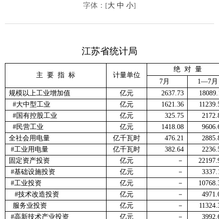
字体：[
大
中
小
]
江苏省统计局
绝 对 量
主 要 指 标
计量单位
7
月
1
—
7
月
规模以上工业增加值
亿元
2637.73
18089.
#
大中型工业
亿元
1621.36
11239.
#
国有控股工业
亿元
325.75
2172.
#
民营工业
亿元
1418.08
9606.
全社会用电量
亿千瓦时
476.21
2885.
#
工业用电量
亿千瓦时
382.64
2236.
固定资产投资
亿元
－
22197.
#
基础设施投资
亿元
－
3337.
#
工业投资
亿元
－
10768.
#
技术改造投资
亿元
－
4971.
服务业投资
亿元
－
11324.
#
高新技术产业投资
亿元
－
3992.