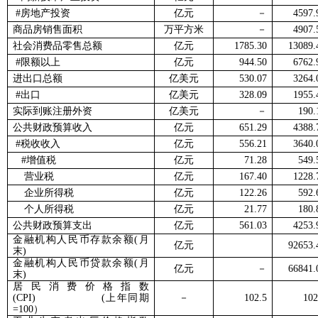
#
房地产投资
亿元
－
4597.
商品房销售面积
万平方米
－
4907.
社会消费品零售总额
亿元
1785.30
13089.
#
限额以上
亿元
944.50
6762.
进出口总额
亿美元
530.07
3264.
#
出口
亿美元
328.09
1955.
实际到账注册外资
亿美元
－
190.
公共财政预算收入
亿元
651.29
4388.
#
税收收入
亿元
556.21
3640.
#
增值税
亿元
71.28
549.
营业税
亿元
167.40
1228.
企业所得税
亿元
122.26
592.
个人所得税
亿元
21.77
180.
公共财政预算支出
亿元
561.03
4253.
金融机构人民币存款余额
(
月
亿元
92653.
末
)
金融机构人民币贷款余额
(
月
亿元
－
66841.
末
)
居民消费价格指数
(CPI) (
上年同期
－
102.5
102
=100
）