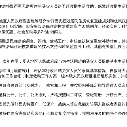
房损毁严重无房可住的受灾人员给予过渡期生活救助，保障过渡期生活
区人民政府应当统筹研究制订因灾损毁居民住房恢复重建规划和优惠政
负责组织实施。因灾损毁居民住房恢复重建应当因地制宜、经济实用，科
政策优惠、社会互助等多种途径解决。
毁居民住房的调查、评估、建档工作，审核确认恢复重建补助对象，并
损毁居民住房恢复重建的技术支持和质量监督等工作。其他有关部门按照
次年春季，受灾地区人民政府应当为生活困难的受灾人员提供基本生活
10月底前统计、评估本行政区域受灾人员的家庭基本情况、自救能力
编制工作台账，制定救助工作方案，经本级人民政府批准后组织实施，并
政府民政部门及时统计、核实和上报，并按照相关规定指导遇难人员亲
持公开、公平、公正原则，严格按照民主评议、登记造册、张榜公布、
优先做好受灾特困户、低保户、残疾人等自救能力较弱人群或者家庭的
好自然灾害救助和其他社会救助制度的衔接，按照程序及时向符合条件