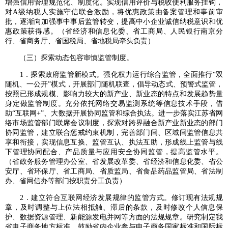
增强信用管理规范化、制度化。实现信用评价与税收便利服务挂钩，
对A级纳税人实施守信联合激励，将优惠政策由备案管理和事前审
批，逐渐向加强事中事后监管转变，提高中小企业诚信纳税意识和优
惠政策获得感。（省经济和信息化委、省工商局、人民银行南京分
行、省商务厅、省国税局、省地税局牵头负责）
（三）探索动态包容审慎监管制度。
1．探索政府监管新模式。强化权力运行综合监管，全面推行“双
随机、一公开”模式，开展部门随机联查，倡导动态式、预警式监管，
按照已形成规模、影响力较大的新产业、新业态的特点和发展趋势量
身定做监管制度。充分依托网络交易监测系统等信息技术手段，借
助“互联网+”、大数据开展协同监管和综合执法。进一步落实江苏省网
络市场监管部门联席会议制度，探索对跨界融合新产业新业态的部门
协同监管，建立联合惩戒约束机制，完善部门间、区域间监管信息共
享和衔接，实现信息互换、监管互认、执法互助，形成线上监管与线
下管理协同配合、产品质量与应用安全协同监管，提高监管水平。
（省政务服务管理办公室、省发展改革委、省经济和信息化委、省公
安厅、省环保厅、省工商局、省质监局、省食品药品监管局、省法制
办、省网信办等部门按职责分工负责）
2．建立符合互联网经济发展规律的监管方式。修订现有法规规
章，及时调整与上位法相抵触、滞后的条款，及时修改个人信息保
护、数据资源管理、新能源发电并网等方面的法规规章。研究制定我
省电子商务地方标准，鼓励省内企业参与电子商务国家标准和国际标