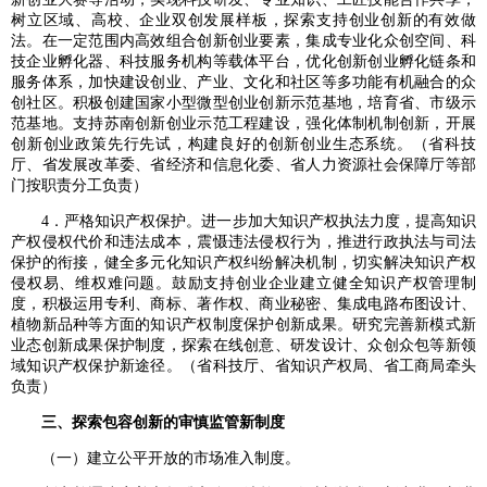
树立区域、高校、企业双创发展样板，探索支持创业创新的有效做
法。在一定范围内高效组合创新创业要素，集成专业化众创空间、科
技企业孵化器、科技服务机构等载体平台，优化创新创业孵化链条和
服务体系，加快建设创业、产业、文化和社区等多功能有机融合的众
创社区。积极创建国家小型微型创业创新示范基地，培育省、市级示
范基地。支持苏南创新创业示范工程建设，强化体制机制创新，开展
创新创业政策先行先试，构建良好的创新创业生态系统。（省科技
厅、省发展改革委、省经济和信息化委、省人力资源社会保障厅等部
门按职责分工负责）
4．严格知识产权保护。进一步加大知识产权执法力度，提高知识
产权侵权代价和违法成本，震慑违法侵权行为，推进行政执法与司法
保护的衔接，健全多元化知识产权纠纷解决机制，切实解决知识产权
侵权易、维权难问题。鼓励支持创业企业建立健全知识产权管理制
度，积极运用专利、商标、著作权、商业秘密、集成电路布图设计、
植物新品种等方面的知识产权制度保护创新成果。研究完善新模式新
业态创新成果保护制度，探索在线创意、研发设计、众创众包等新领
域知识产权保护新途径。（省科技厅、省知识产权局、省工商局牵头
负责）
三、探索包容创新的审慎监管新制度
（一）建立公平开放的市场准入制度。