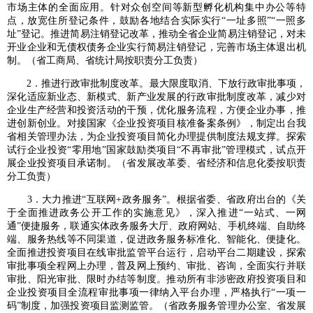
市场主体的全面应用。针对众创空间等新型孵化机构集中办公等特
点，放宽住所登记条件，鼓励各地结合实际实行“一址多照”“一照多
址”登记。推进简易注销登记改革，推动全省企业简易注销登记，对未
开业企业和无债权债务企业实行简易注销登记，完善市场主体退出机
制。（省工商局、省统计局按职责分工负责）
2．推进行政审批制度改革。最大限度取消、下放行政审批事项，
深化适应新业态、新模式、新产业发展的行政审批制度改革，减少对
企业生产经营和投资活动的干预，优化服务流程，方便企业办事，推
进创新创业。对接国家《企业投资项目核准备案条例》，制定出台我
省相关管理办法，为企业投资项目简化办理提供制度法规支撑。探索
试行企业投资“零用地”国家鼓励类项目“不再审批”管理模式，试点开
展企业投资项目承诺制。（省发展改革委、省经济和信息化委按职责
分工负责）
3．大力推进“互联网+政务服务”。根据省委、省政府出台的《关
于全面推进政务公开工作的实施意见》，深入推进“一站式、一网
通”便捷服务，联通实体政务服务大厅、政府网站、手机终端、自助终
端、服务热线等不同渠道，促进政务服务标准化、智能化、便捷化。
全面推进投资项目在线审批监管平台运行，启动平台二期建设，探索
审批事项全程网上办理，普及网上预约、审批、咨询，全面实行并联
审批、阳光审批、限时办结等制度。推动所有非涉密政府投资项目和
企业投资项目全流程审批事项一律纳入平台办理，严格执行“一项一
码”制度，加强投资项目监测监管。（省政务服务管理办公室、省发展