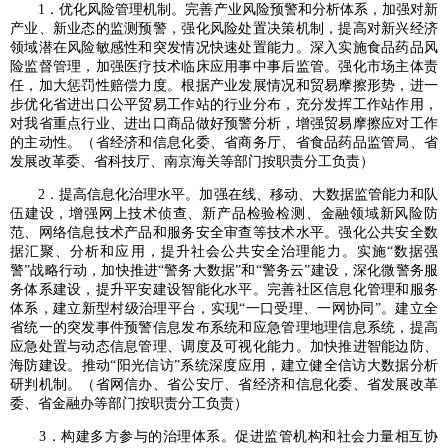
1．优化风险管理机制。完善产业风险预警和分析体系，加强对新
产业、新业态的监测预警，强化风险处置决策机制，提高对新兴经济
领域潜在风险敏感性和突发情况快速处置能力。深入实施食品药品风
险监督管理，加强医疗技术临床应用事中事后监管。强化市场主体责
任，加大惩罚性赔偿力度。根据产业发展情况和贸易摩擦形势，进一
步优化省进出口公平贸易工作站的行业分布，充分发挥工作站作用，
对我省重点行业、进出口商品做好预警分析，增强贸易摩擦应对工作
的主动性。（省经济和信息化委、省商务厅、省食品药品监管局、省
发展改革委、省科技厅、南京海关等部门按职责分工负责）
2．提高信息化治理水平。加强在线、移动、大数据监管能力和队
伍建设，增强网上技术侦查、新产品检验检测、金融领域新风险防
范、网络信息技术产品和服务安全审查等技术水平。强化公共安全数
据汇聚、分析和应用，提升社会公共安全治理能力。实施“数据强
警”战略行动，加快推进“警务大数据”和“警务云”建设，深化微警务服
务体系建设，提升平安建设智能化水平。完善社区信息化管理和服务
体系，建立新型村级治理平台，实现“一口受理、一网协同”。建立全
省统一的突发事件预警信息发布系统和应急管理地理信息系统，提高
应急处置与动态信息管理、调度及可视化能力。加快推进智能边防、
海防建设。推动“阳光信访”系统深度应用，建立健全信访大数据分析
研判机制。（省网信办、省公安厅、省经济和信息化委、省发展改革
委、省金融办等部门按职责分工负责）
3．构建多方参与的治理体系。促进监管机构和社会力量相互协