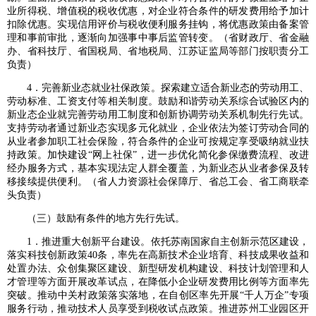
业所得税、增值税的税收优惠，对企业符合条件的研发费用给予加计
扣除优惠。实现信用评价与税收便利服务挂钩，将优惠政策由备案管
理和事前审批，逐渐向加强事中事后监管转变。（省财政厅、省金融
办、省科技厅、省国税局、省地税局、江苏证监局等部门按职责分工
负责）
4．完善新业态就业社保政策。探索建立适合新业态的劳动用工、
劳动标准、工资支付等相关制度。鼓励和谐劳动关系综合试验区内的
新业态企业就完善劳动用工制度和创新协调劳动关系机制先行先试。
支持劳动者通过新业态实现多元化就业，企业依法为签订劳动合同的
从业者参加职工社会保险，符合条件的企业可按规定享受吸纳就业扶
持政策。加快建设“网上社保”，进一步优化简化参保缴费流程、改进
经办服务方式，基本实现法定人群全覆盖，为新业态从业者参保及转
移接续提供便利。（省人力资源社会保障厅、省总工会、省工商联牵
头负责）
（三）鼓励有条件的地方先行先试。
1．推进重大创新平台建设。依托苏南国家自主创新示范区建设，
落实科技创新政策40条，率先在高新技术企业培育、科技成果收益和
处置办法、众创集聚区建设、新型研发机构建设、科技计划管理和人
才管理等方面开展改革试点，在降低小企业研发费用比例等方面率先
突破。推动中关村政策落实落地，在自创区率先开展“千人万企”专项
服务行动，推动技术人员享受到税收试点政策。推进苏州工业园区开