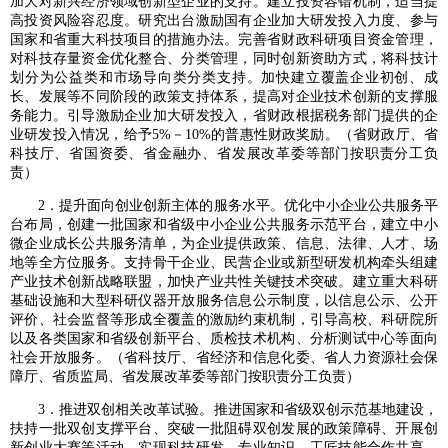
加大对新兴经济领域创新型企业的支持。建立投资容错机制，适当提
高投资风险容忍度。研究出台激励国有企业加大研发投入力度、参与
国家和省重大科技项目的措施办法。完善省财政科研项目资金管理，
对科技存量资金优化整合、分类管理，同时创新资助方式，将科技计
划分为公益类和市场导向类分类支持。加快建立覆盖企业初创、成
长、发展等不同阶段的政策支持体系，提高对企业技术创新的支撑服
务能力。引导激励企业加大研发投入，省财政根据税务部门提供的企
业研发投入情况，给予5%－10%的普惠性财政奖励。（省财政厅、省
科技厅、省国资委、省金融办、省发展改革委等部门按职责分工负
责）
2．提升面向创业创新主体的服务水平。优化中小企业公共服务平
台布局，创建一批国家和省级中小企业公共服务示范平台，建立中小
微企业成长公共服务清单，为企业提供政策、信息、法律、人才、场
地等全方位服务。支持骨干企业、民营企业或新型研发机构牵头组建
产业技术创新战略联盟，加快产业共性关键技术突破。建立重大科研
基础设施和大型科研仪器开放服务信息公示制度，以信息公示、公开
评价、社会监督等形成全覆盖的激励约束机制，引导高校、科研院所
以及各类国家和省级创新平台、质检技术机构、分析测试中心等面向
社会开放服务。（省科技厅、省经济和信息化委、省人力资源社会保
障厅、省质监局、省发展改革委等部门按职责分工负责）
3．推进双创相关改革试验。推进国家和省级双创示范基地建设，
扶持一批双创支撑平台、突破一批阻碍双创发展的政策障碍、开展创
新创业大赛等活动，实现科技研发、专业知识、工匠技能合作共享，