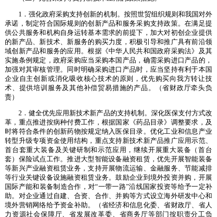
1．强化政府采购支持创新的机制。按照世贸组织规则和我国对外
承诺，制定符合国际规则的创新产品和服务采购支持政策。在满足提
供公共服务和机构自身运转基本需求的前提下，加大对初创企业提供
的新产品、新技术、新服务的购买力度，积极引导和推广具有前沿领
域创新产品和服务的应用。根据《中华人民共和国政府采购法》及其
实施条例规定，政府采购应当采购本国产品，确需采购进口产品的，
加强对其审核管理。同时明确采购进口产品时，应当坚持有利于本国
企业自主创新或消化吸收核心技术的原则，优先购买向我方转让技
术、提供培训服务及其他补偿贸易措施的产品。（省财政厅牵头负
责）
2．健全优先应用新技术新产品的支持机制。深化医保支付方式改
革，重点推进按病种付费工作，根据国家《药品目录》调整要求，及
时将符合条件的创新药物按规定纳入医保目录。优化工业和信息产业
转型升级专项资金使用结构，重点支持新技术新产品推广应用示范、
首台套重大装备及关键研制和示范应用，继续开展重大装备（首台
套）保险试点工作。推进大型智能设备融资租赁，优先开展智能装备
等新兴产业融资租赁业务，支持开展物流运输、金融服务、节能减排
等行业关键设备设施融资租赁业务。鼓励企业到境外投资并购，开展
国际产能和装备制造合作，对“一带一路”沿线国家投资等给予一定补
助。对企业通过自建、合资、合作、并购等方式设立海外研发中心和
境外营销网络给予资金补助。（省经济和信息化委、省财政厅、省人
力资源社会保障厅、省发展改革委、省商务厅等部门按职责分工负