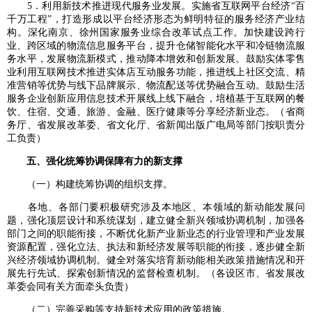
5．利用新技术推进现代服务业发展。实施省互联网平台经济“百
千万工程”，打造形成以平台经济形态为鲜明特征的服务经济产业结
构。深化南京、徐州国家服务业综合改革试点工作。加快建设跨行
业、跨区域的物流信息服务平台，提升仓储智能化水平和冷链物流服
务水平，发展物流新模式，推动降本增效和创新发展。鼓励实体零售
业利用互联网技术推进实体店互动服务功能，推进线上社区交流、精
准营销等优势与线下品牌展示、物流配送等优势融合互动。鼓励生活
服务企业创新应用信息技术开展线上线下融合，培植基于互联网的餐
饮、住宿、交通、旅游、金融、医疗健康等分享经济新业态。（省商
务厅、省发展改革委、省文化厅、省新闻出版广电局等部门按职责分
工负责）
五、强化统筹协调保障有力的新支撑
（一）构建统筹协调的组织支撑。
各地、各部门要积极研究涉及本地区、本领域的新动能发展问
题，强化顶层设计和系统谋划，建立健全新兴领域协调机制，加强各
部门之间的职能衔接，不断优化新产业新业态的行业管理和产业发展
资源配置，强化立法、执法和新经济发展等职能的衔接，逐步健全新
兴经济领域协调机制。健全对落实培育新动能相关政策措施情况和开
展先行先试、探索创新情况的监督检查机制。（各设区市、省发展改
革委会同有关方面牵头负责）
（二）完善采购等支持新技术应用的政策措施。