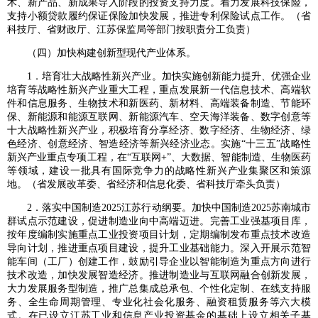
术、新产品、新成果导入阶段的投资支持力度。着力发展科技保险，
支持小额贷款履约保证保险加快发展，推进专利保险试点工作。（省
科技厅、省财政厅、江苏保监局等部门按职责分工负责）
（四）加快构建创新型现代产业体系。
1．培育壮大战略性新兴产业。加快实施创新能力提升、优强企业
培育等战略性新兴产业重大工程，重点发展新一代信息技术、高端软
件和信息服务、生物技术和新医药、新材料、高端装备制造、节能环
保、新能源和能源互联网、新能源汽车、空天海洋装备、数字创意等
十大战略性新兴产业，积极培育分享经济、数字经济、生物经济、绿
色经济、创意经济、智造经济等新兴经济业态。实施“十三五”战略性
新兴产业重点专项工程，在“互联网+”、大数据、智能制造、生物医药
等领域，建设一批具有国际竞争力的战略性新兴产业集聚区和策源
地。（省发展改革委、省经济和信息化委、省科技厅牵头负责）
2．落实中国制造2025江苏行动纲要。加快中国制造2025苏南城市
群试点示范建设，促进制造业向中高端迈进。完善工业强基项目库，
按年度编制实施重点工业投资项目计划，定期编制发布重点技术改造
导向计划，推进重点项目建设，提升工业基础能力。深入开展示范智
能车间（工厂）创建工作，鼓励引导企业以智能制造为重点方向进行
技术改造，加快发展智造经济。推进制造业与互联网融合创新发展，
大力发展服务型制造，推广总集成总承包、个性化定制、在线支持服
务、全生命周期管理、专业化社会化服务、融资租赁服务等六大模
式。在已设立江苏工业和信息产业投资基金的基础上设立相关子基