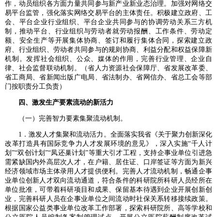
作，动员组织各方面力量共同参与新产业新业态治理。加强对网络交
易平台监管，强化落实网络交易平台的主体责任。积极建立政府、工
会、平台企业行业组织、平台企业共同参与的协调劳动关系三方机
制，推动平台、行业组织与劳动者就劳动报酬、工作条件、劳动定
额、安全生产等开展集体协商、签订和履行集体合同，探索建立政
府、行业组织、劳动者共同参与的规则协商、利益分配和权益保障新
机制。发挥社会组织、公众、媒体的作用，完善行业管理、企业自
律、社会监督联动机制。（省人力资源社会保障厅、省发展改革委、
省工商局、省新闻出版广电局、省法制办、省网信办、省总工会等部
门按职责分工负责）
四、激发生产要素流动的新活力
（一）完善智力要素集聚流动机制。
1．激发人才集聚和流动活力。全面落实我省《关于聚力创新深化
改革打造具有国际竞争力人才发展环境的意见》，深入实施“千人计
划”“双创计划”“凤还巢计划”等重大引才工程，支持企事业单位引进急
需紧缺国内外高层次人才，在户籍、居住证、口岸签证等方面为新兴
经济领域市场主体录用人才提供便利。完善人才流动机制，畅通企事
业单位创新人才双向流动通道，符合条件的科研院所科研人员经所在
单位批准，可带着科研项目和成果、保留基本待遇到企业开展创新创
业，完善科研人员在企事业单位之间流动时社保关系转移接续政策。
根据国家公益类事业单位改革工作部署，探索科研院所、高等学校和