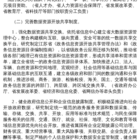
元项目资助。（省人才办、省人力资源社会保障厅、省发展改革委、
省教育厅、省科技厅等部门按职责分工负责）
（二）完善数据资源开放共享制度。
1．强化数据资源共享交换。依托省信息中心建立省大数据资源管
理中心，整合构建横向互联、纵向贯通、安全可靠的统一数据共享交
换平台。研究制定江苏省《政务信息资源开放共享管理办法》和《政
务信息资源目录编制指南》，以省级政务云应用迁移为契机，推动省
级各部门梳理已有信息资源和信息资源需求，形成共享清单和需求清
单，建立全省统一的政务信息资源目录体系。加快推进人口、法人、
车辆、自然资源和空间地理、宏观经济、社会信用等基础信息库与国
家基础信息库的互联互通，建立各级政府和部门间的数据沟通和分享
机制，推进涉税、商务、旅游、检验检疫、海关、国土、交通等领域
政务信息资源的跨部门、跨层级、跨区域交换共享。（省政府办公
厅、省发展改革委、省经济和信息化委、省网信办等牵头负责）
2．健全政府信息公开和企业信息披露制度。积极稳妥推进向社会
开放政府数据，研究制定统一规范的政务服务资源和数据采集、传
输、存储、交换、共享、开放、应用等标准与技术规范，与民生保障
服务相关的信用、交通、医疗、就业、社保、地理、文化和教育等领
域信息资源优先向社会开放。推进省属国有企业定期披露公司治理、
财务状况、重大经营事项、重大风险事项、关联交易、企业负责人薪
酬等事项。制定严格的个人信息保护和大数据安全监管制度，健全网