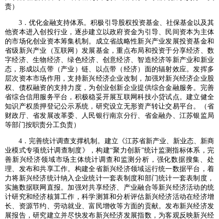
责）
3．优化金融支持体系。积极引导股权投资基金、社保基金以及其
他资本进入创投行业，逐步建立以政府资金为引导、民间资本为主体
的市场化创业资本筹集机制。成立省战略性新兴产业发展投资基金和
省级新兴产业（互联网）发展基金，重点布局和投资于分享经济、数
字经济、生物经济、绿色经济、创意经济、智造经济等新产业和新业
态，形成以点带（产业）链、以点带（经济）面的辐射效应。发挥多
层次资本市场作用，支持新兴经济企业改制，加强对新兴经济企业股
权、债权融资的支持力度，为创业创新企业提供综合金融服务。完善
省综合信用服务平台，积极稳妥开展互联网科技小贷试点。建立健全
知识产权质押登记公示系统，研究设立无形资产转让交易平台。（省
财政厅、省发展改革委、人民银行南京分行、省金融办、江苏银监局
等部门按职责分工负责）
4．完善统计调查支撑机制。建立《江苏省新产业、新业态、新商
业模式专项统计调查制度》，构建“聚力创新”统计监测指标体系，完
善新兴经济领域市场主体统计调查和监测分析，强化数据搜集、处
理、发布和共享工作。构建全省新兴经济领域运行统一数据平台，着
力将新兴经济统计纳入企业统计一套表制度和部门统计一套表制度，
实施数据联网直报。加强对共享经济、产业融合等新兴经济活动的统
计研究和经济核算工作，科学测算和分析评估新兴经济活动在经济增
长、资源节约、劳动就业、富民增收等方面的贡献。发布新兴经济发
展报告，研究建立并尽快发布新兴经济发展指数，为客观反映新兴经