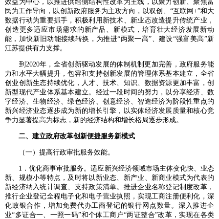
效益为中心，以推进供给侧结构性改革为主线，以聚力创新、聚焦富
民为工作导向，以创新政府服务为主攻方向，以双创、“互联网+”和大
数据行动为重要抓手，积极利用新技术、新业态改造提升传统产业，
创造更多适应市场需求的新产品、新模式，培育壮大经济发展新动
能，加快新旧动能接续转换，为推进“两聚一高”、建设“强富美高”新
江苏提供有力支撑。
到2020年，全省创新驱动发展的体制机制更加完善，政府服务能
力和水平大幅提升，包容和支持创新发展的管理体系基本建立，全省
创业创新生态持续优化，人才、技术、知识、数据资源更加丰富，创
新型现代产业体系基本建立。经过一段时间的努力，以分享经济、数
字经济、生物经济、绿色经济、创意经济、智造经济为阶段性重点的
新兴经济业态逐步成为新的增长引擎，以实体经济发展质量和核心竞
争力显著提高为标志，新的经济结构和增长格局逐步形成。
二、建立政府改革创新便捷服务新模式
（一）提高行政审批服务效能。
1．优化商事审批服务。适应新兴经济领域市场主体变化快、业态
新、规模小等特点，及时将以新业态、新产业、新商业模式为代表的
新经济纳入统计调查、支持政策清单。推进企业名称登记制度改革，
推行企业登记全程电子化和电子营业执照，实现工商注册便利化，深
化政银合作，增加免费代办工商登记的银行网点数量。深入推进企
业“多证合一、一照一码”和个体工商户“两证整合”改革，实现在各类