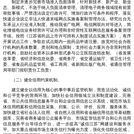
制定并逐步完善市场准入负面清单，针对新技术、新产业、新业
态、新模式，不急于纳入负面清单管理。清理电子商务领域现有前置
审批事项，严禁违法设定行政许可、增加行政许可条件和程序。落实
快递企业设立非法人快递末端网点实施备案制管理办法。研究出台无
车承运人行业准入制度。推动我省广电网、电信网双向对等进入，简
化增值电信业务经营许可证办理和非经营性互联网信息服务备案管理
手续。按照《江苏省药品上市许可持有人制度试点实施方案》，有序
开展试点工作，争取在试点期内一批药品申请注册。放宽对社会办医
疗机构的具体数量、类别和地点限制，支持社会力量兴办非营利性医
疗机构，鼓励社会资本以多种形式参与公立医院改组改制。（省发展
改革委、省经济和信息化委、省商务厅、省交通运输厅、省卫生计生
委、省食品药品监管局、省工商局、省新闻出版广电局、省通信管理
局等部门按职责分工负责）
（二）健全信用约束机制。
建立健全以信用为核心的事中事后监管机制，营造法治化、诚信
和公平竞争的营商环境。加快社会信用领域立法和制度建设，完善
省、市公共信用信息服务平台和企业信用信息公示系统，规范市场主
体信用档案和信用信息采集、归集、公示、评价、应用、服务体系。
加快建立省社会法人信用、省自然人信用和省金融信用信息等基础数
据库，完善省商务诚信公众服务平台、市场监管信息平台和公共信用
信息服务平台等综合平台，进一步提高“诚信江苏”网建设和服务水
平。加大重点领域市场主体失信行为曝光力度，强化失信联合惩戒，