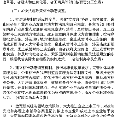
改革委、省经济和信息化委、省工商局等部门按职责分工负责）
（二）加快法规政策标准动态调整。
1．推进法规制度适应性变革。强化“立改废”协调，抓紧修改、废
止阻碍新产业新业态发展的地方性法规和政府规章。各主管部门要对
制约新产业新业态发展的法规规章进行清理，及时提出修改、废止或
暂时停止实施地方性法规、政府规章的具体建议方案和理由，按程序
报批后实施。涉及现行地方性法规修改、废止或暂时停止实施的，由
省政府提请省人大常委会修改、废止或暂时停止实施，涉及省政府规
章修改、废止或暂时停止实施的，由省政府决定修改、废止或暂时停
止实施，并及时向社会公布。紧跟国家制定新动能相关法规规定的步
伐，根据我省实际出台相应的实施政策。（省法制办牵头负责）
2．建立标准动态调整机制。按照标准化改革要求，完善团体标准
管理办法、企业标准自我声明监督管理办法等制度文件。继续推进强
制性地方标准整合精简，优化推荐性地方标准体系结构，推动地方标
准公开。大力培育团体标准，鼓励有条件的学会、协会等社团组织先
行先试，开展团体标准试点。全面实施企业产品标准自我声明公开，
强化企业将技术创新成果转化为标准的主体地位，激发企业标准创新
活力。（省质监局牵头负责）
3．放宽新兴经济领域政策限制。大力推进企业上市工作，对改制
完成并办理上市辅导备案登记的拟上市企业和成功上市企业给予奖
励。全面落实国家各项税收优惠政策，对符合条件的小微企业给予企