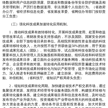
络数据和用户信息的防泄露、防篡改和数据备份等安全防护措施及相
关管理机制，严厉打击数据滥用、非法泄露个人信息行为。（省政府
办公厅、省经济和信息化委、省发展改革委、省网信办等部门按职责
分工负责）
（三）强化科技成果加速转化应用机制。
1．推动科技成果有效转移转化。开展科技成果使用、处置和收益
管理改革试点，将财政资金支持形成的，不涉及国防、国家安全的科
技成果，全部下放给项目承担单位。高校院所财政性资金形成的科技
成果转移转化收入，允许按照不低于所获收益50%的比例，用于奖励
科技成果完成人（团队）、转化团队等。试点国有科技创新型企业对
重要科技人员和管理人员实施股权和期权激励。组织高校和科研院所
发布科技成果目录，建立面向企业的技术服务网络，推动科技成果与
产业、企业需求有效对接。鼓励省内高校和科研院所普遍建立技术转
移中心，统筹科技成果转移转化与知识产权管理，提升市场化运营能
力。深入推进专利权质押融资工作，建立担保、评估、利息费用的补
贴、补偿机制。（省科技厅、省知识产权局牵头负责）
2．缩短科技成果转化周期。加快建设省技术产权交易市场，通过
集聚技术资源、发挥技术经理等专业服务团队作用，构建技术转移与
成果转化服务体系。建立科技成果项目库和信息发布系统，及时动态
发布符合产业升级方向、投资规模与产业带动作用大的科技成果包。
加大资金改基金的力度，推动各市设立股权投资基金，加大对新技