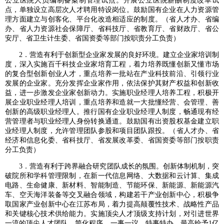
公立医院人员编制备案制管理试点。开展公立医院薪酬制度改革试
点，单独设立高层次人才聘用特设岗位。鼓励国有企业在人力资源管
理方面建立与创客化、平台化改造相适应的制度。（省人才办、省编
办、省人力资源社会保障厅、省科技厅、省教育厅、省财政厅、省公
安厅、省卫生计生委、省国资委等部门按职责分工负责）
2．营造有利于创新型企业家发展的良好环境。建立企业家培训制
度，深入实施百千科技企业家培育工程，着力培养既懂创新又懂市场
的复合型创新创业人才，重点培养一批站在产业科技前沿、引领行业
发展的企业家。充分发挥企业家作用，依法保护其财产权益和创新收
益，进一步激发企业家创新动力。实施职业经理人培养工程，积极开
展企业职业经理人培训，重点培养和造就一大批懂经营、会管理、善
创新的高级职业经理人。推行国有企业职业经理人制度，畅通现有经
营管理者与职业经理人身份转换通道。鼓励国有出资股权基金建立职
业经理人制度，允许管理团队参股和项目团队跟投。（省人才办、省
经济和信息化委、省科技厅、省发展改革委、省国资委等部门按职责
分工负责）
3．营造有利于跨界融合研究团队成长的氛围。创新体制机制，突
破院所和学科管理限制，在新一代信息网络、大数据和云计算、集成
电路、生命健康、新材料、智能制造、节能环保、新能源、新能源汽
车、空天海洋装备等交叉融合领域，构建若干产业创新中心，积极争
取国家产业创新中心在江苏布局，着力提高颠覆性技术、战略性产品
和关键核心技术供给能力。实施顶尖人才顶级支持计划，对引进世界
一流的顶尖人才团队，简化程序、一事一议、特事特办，最高给予1亿