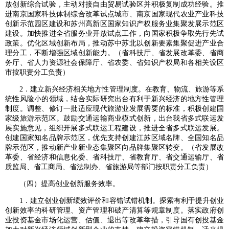
放创新综合试验，主动对接自由贸易试验区并积极复制成功经验。推
进南京国家科技体制综合改革试点城市、南京国家现代农业产业科技
创新示范园区建设和苏州高新区国家知识产权服务业集聚发展示范区
建设。加快推进全省服务业开放试点工作，向国家积极争取先行先试
政策。优化区域创新布局，推动苏中苏北以创新要素集聚促进产业合
理分工，不断增强区域创新能力。（省科技厅、省发展改革委、省商
务厅、省人力资源社会保障厅、省农委、省知识产权局和各相关设区
市按职责分工负责）
2．建立新兴经济相关地方性管理制度。在教育、物流、旅游等系
统性风险小的领域，结合实际研究出台有利于新兴经济的地方性管理
制度。调整、修订一批适应现代旅游业发展需要的标准，积极创建国
家级旅游示范区。鼓励交通运输商业模式创新，出台我省多式联运发
展实施意见，组织开展多式联运工程建设，推进全省多式联运发展。
创建国家知名品牌示范区，优先支持创建江苏区域名牌、全国知名品
牌示范区，推动新产业新业态集聚区向品牌集聚区转变。（省发展改
革委、省经济和信息化委、省科技厅、省教育厅、省交通运输厅、省
质监局、省工商局、省法制办、省旅游局等部门按职责分工负责）
（四）提高创业创新服务效率。
1．建立创业创新绩效评价和容错试错机制。探索有利于提升创业
创新效率的科研管理、资产管理和破产清算等规章制度。落实政府创
业投资基金市场化运营、估值、退出等改革举措，引导国有创投基金