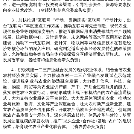
金，进一步拓宽制造业投资资金渠道，引导社会资金、资源等要素投
向企业技术改造。（省经济和信息化委牵头负责）
3．加快推进“互联网+”行动。贯彻落实“互联网+”行动计划，出
台“互联网+”年度重点工作方案，推动互联网与先进制造、现代农业、
现代服务业等领域深度融合，推进互联网应用由消费领域向生产领域
拓展。统筹数据中心、云计算平台、未来网络等高水平应用基础设施
建设，推动下一代互联网、云计算、物联网等网络信息技术在智造经
济等核心环节的深入应用。研究制定适应分享经济发展特点的政策措
施，允许和鼓励各类市场主体积极探索分享经济新业态新模式。（省
发展改革委、省经济和信息化委牵头负责）
4．积极构建一二三产业融合发展的现代农业体系。结合全省农业
农村经济发展实际，全力推动农村一二三产业融合发展试点示范建
设。促进服务业与农业的渗透融合发展，大力提升信息、科技、金
融、物流、商贸等为农业提供产前、产中、产后全过程服务的能力。
落实创意农业发展行动，鼓励形成线上线下有机结合的农产品流通模
式，大力支持农业服务云平台建设。大力发展休闲观光农业，推动农
业与旅游、教育、文化等产业深度融合，壮大农村新产业新业态。建
立农产品质量安全信用体系，开展农产品质量安全追溯试点，创建国
家农产品质量安全示范县。深化基层农技推广体系改革与建设，培育
发展适度规模的家庭农场，推广“龙头企业+合作社+基地+农户”的组织
模式，培育现代农业产业化联合体。（省农委牵头负责）