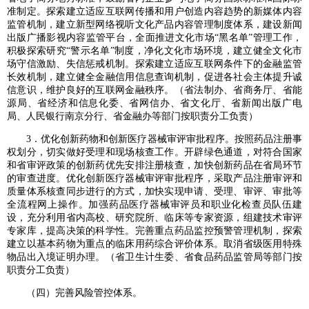
准制定。探索建立适应互联网传播和用户创造内容趋势的新媒体内容
监管机制，建立新型网络视听文化产品内容管理制度体系，建设新闻
出版广播影视内容监管平台，全面推进文化市场“黑名单”管理工作，
积极探索研究“警示名单”制度，净化文化市场环境，建立健全文化市
场守信激励、失信惩戒机制。探索建立适应互联网条件下的金融监管
长效机制，建立健全金融信用信息查询机制，促进各社会主体提升诚
信意识，维护良好的互联网金融秩序。（省法制办、省商务厅、省能
源局、省经济和信息化委、省网信办、省文化厅、省新闻出版广电
局、人民银行南京分行、省金融办等部门按职责分工负责）
3．优化创新药物和创新医疗器械审评审批程序。按照药品注册事
权划分，切实做好受理和现场核查工作。开辟绿色通道，对符合国家
和省审评政策的创新药优先安排注册核查，加快创新药品在省局环节
的审查进度。优化创新医疗器械审评审批程序，采取产品注册审评和
质量体系核查同步进行的方式，加快实现申请、受理、审评、审批等
全流程网上操作。加强药品医疗器械审评员和职业化检查员队伍建
设，充分利用省内高校、研究院所、临床等专家资源，组建技术审评
专家库，提高决策的科学性。完善重点药品监控预警管理机制，探索
建立以基本药物为重点的临床用药综合评价体系。取消省级医用特殊
物品出入境证明办理。（省卫生计生委、省食品药品监管局等部门按
职责分工负责）
（四）完善风险管控体系。