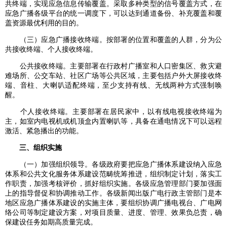
共终端，实现应急信息传输覆盖。采取多种类型的信号覆盖方式，在
应急广播各级平台的统一调度下，可以达到通道备份、补充覆盖和覆
盖资源最优利用的目的。
（三）应急广播接收终端。按部署的位置和覆盖的人群，分为公
共接收终端、个人接收终端。
公共接收终端。主要部署在行政村广播室和人口密集区、救灾避
难场所、公交车站、社区广场等公共区域，主要包括户外大屏接收终
端、音柱、大喇叭适配终端，至少支持有线、无线两种方式强制唤
醒。
个人接收终端。主要部署在居民家中，以有线电视接收终端为
主，如室内电视机或机顶盒内置喇叭等，具备在通电情况下可以远程
激活、紧急播出的功能。
三、组织实施
（一）加强组织领导。各级政府要把应急广播体系建设纳入应急
体系和公共文化服务体系建设范畴统筹推进，组织制定计划，落实工
作职责，加强考核评价，抓好组织实施。各级应急管理部门要加强面
上的指导督促和协调推动工作。各级新闻出版广电行政主管部门是本
地区应急广播体系建设的实施主体，要组织协调广播电视台、广电网
络公司等制定建设方案，对项目质量、进度、管理、效果负总责，确
保建设任务如期高质量完成。