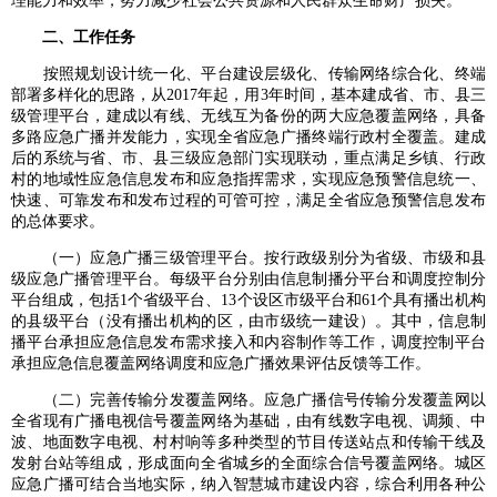
理能力和效率，努力减少社会公共资源和人民群众生命财产损失。
二、工作任务
按照规划设计统一化、平台建设层级化、传输网络综合化、终端
部署多样化的思路，从2017年起，用3年时间，基本建成省、市、县三
级管理平台，建成以有线、无线互为备份的两大应急覆盖网络，具备
多路应急广播并发能力，实现全省应急广播终端行政村全覆盖。建成
后的系统与省、市、县三级应急部门实现联动，重点满足乡镇、行政
村的地域性应急信息发布和应急指挥需求，实现应急预警信息统一、
快速、可靠发布和发布过程的可管可控，满足全省应急预警信息发布
的总体要求。
（一）应急广播三级管理平台。按行政级别分为省级、市级和县
级应急广播管理平台。每级平台分别由信息制播分平台和调度控制分
平台组成，包括1个省级平台、13个设区市级平台和61个具有播出机构
的县级平台（没有播出机构的区，由市级统一建设）。其中，信息制
播平台承担应急信息发布需求接入和内容制作等工作，调度控制平台
承担应急信息覆盖网络调度和应急广播效果评估反馈等工作。
（二）完善传输分发覆盖网络。应急广播信号传输分发覆盖网以
全省现有广播电视信号覆盖网络为基础，由有线数字电视、调频、中
波、地面数字电视、村村响等多种类型的节目传送站点和传输干线及
发射台站等组成，形成面向全省城乡的全面综合信号覆盖网络。城区
应急广播可结合当地实际，纳入智慧城市建设内容，综合利用各种公