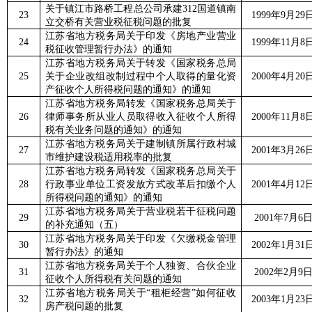
关于镇江市路桥工程总公司承建
312
国道镇南
23
1999
年
9
月
29
立交桥有关营业税征税问题的批复
江苏省地方税务局关于印发《房地产业营业
24
1999
年
11
月
8
税征收管理暂行办法》的通知
江苏省地方税务局关于转发《国家税务总局
25
关于企业改组改制过程中个人取得的量化资
2000
年
4
月
20
产征收个人所得税问题的通知》的通知
江苏省地方税务局转发《国家税务总局关于
26
律师事务所从业人员取得收入征收个人所得
2000
年
11
月
8
税有关业务问题的通知》的通知
江苏省地方税务局关于建制镇所属行政村城
27
2001
年
3
月
26
市维护建设税适用税率的批复
江苏省地方税务局转发《国家税务总局关于
28
行政事业单位工资发放方式改革后扣缴个人
2001
年
4
月
12
所得税问题的通知》的通知
江苏省地方税务局关于营业税若干征税问题
29
2001
年
7
月
6
的补充通知（五）
江苏省地方税务局关于印发《欠缴税金管理
30
2002
年
1
月
31
暂行办法》的通知
江苏省地方税务局关于个人独资、合伙企业
31
2002
年
2
月
9
征收个人所得税有关问题的通知
江苏省地方税务局关于“租柜经营”如何征收
32
2003
年
1
月
23
房产税问题的批复