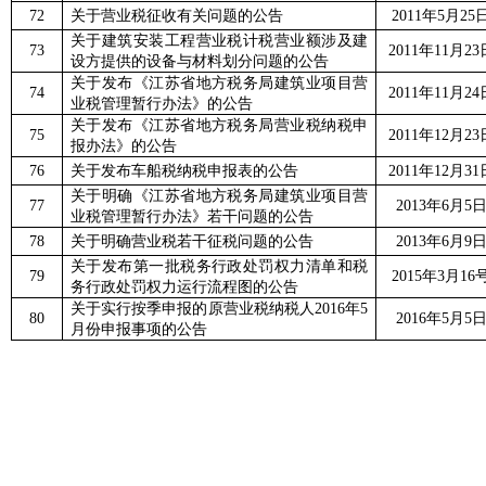
72
关于营业税征收有关问题的公告
2011
年
5
月
25
关于建筑安装工程营业税计税营业额涉及建
73
2011
年
11
月
23
设方提供的设备与材料划分问题的公告
关于发布《江苏省地方税务局建筑业项目营
74
2011
年
11
月
24
业税管理暂行办法》的公告
关于发布《江苏省地方税务局营业税纳税申
75
2011
年
12
月
23
报办法》的公告
76
关于发布车船税纳税申报表的公告
2011
年
12
月
31
关于明确《江苏省地方税务局建筑业项目营
77
2013
年
6
月
5
业税管理暂行办法》若干问题的公告
78
关于明确营业税若干征税问题的公告
2013
年
6
月
9
关于发布第一批税务行政处罚权力清单和税
79
2015
年
3
月
16
务行政处罚权力运行流程图的公告
关于实行按季申报的原营业税纳税人
2016
年
5
80
2016
年
5
月
5
月份申报事项的公告