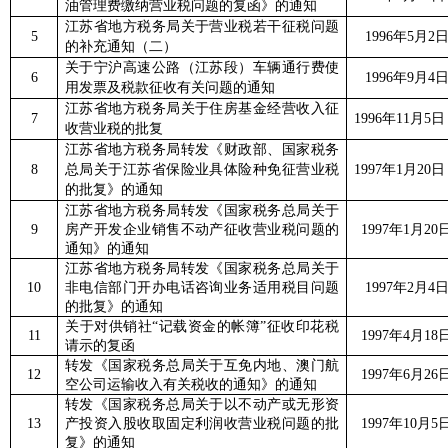
油管理费缴纳营业税问题的复函》的通知
江苏省地方税务局关于营业税若干征税问题
5
1996
年
5
月
2
的补充通知（二）
关于宁沪高速公路（江苏段）车辆通行费使
6
1996
年
9
月
4
用发票及税款征收有关问题的通知
江苏省地方税务局关于住房基金经营收入征
7
1996
年
11
月
5
日
收营业税的批复
江苏省地方税务局转发《财政部、国家税务
8
总局关于江苏省保险业具体险种免征营业税
1997
年
1
月
20
日
的批复》的通知
江苏省地方税务局转发《国家税务总局关于
9
房产开发企业销售不动产征收营业税问题的
1997
年
1
月
20
通知》的通知
江苏省地方税务局转发《国家税务总局关于
10
非电信部门开办电话咨询业务适用税目问题
1997
年
2
月
4
的批复》的通知
关于对供销社“记载资金的帐簿”征收印花税
11
1997
年
4
月
18
请示的复函
转发《国家税务总局关于互免内地、澳门航
12
1997
年
6
月
26
空公司运输收入有关税收的通知》的通知
转发《国家税务总局关于以不动产或无形资
13
产投资入股收取固定利润收营业税问题的批
1997
年
10
月
5
复》的通知