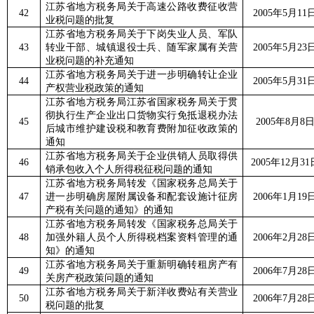
江苏省地方税务局关于高速公路收费征收营
42
2005
年
5
月
11
业税问题的批复
江苏省地方税务局关于下岗失业人员、军队
43
转业干部、城镇退役士兵、随军家属有关营
2005
年
5
月
23
业税问题的补充通知
江苏省地方税务局关于进一步明确转让企业
44
2005
年
5
月
31
产权营业税政策的通知
江苏省地方税务局江苏省国家税务局关于贯
彻执行生产企业出口货物实行免抵退税办法
45
2005
年
8
月
8
后城市维护建设税和教育费附加征收政策的
通知
江苏省地方税务局关于企业供销人员取得供
46
2005
年
12
月
31
销承包收入个人所得税征税问题的通知
江苏省地方税务局转发《国家税务总局关于
47
进一步明确房屋附属设备和配套设施计征房
2006
年
1
月
19
产税有关问题的通知》的通知
江苏省地方税务局转发《国家税务总局关于
48
加强外籍人员个人所得税档案资料管理的通
2006
年
2
月
28
知》的通知
江苏省地方税务局关于重新明确转租房产有
49
2006
年
7
月
28
关房产税政策问题的通知
江苏省地方税务局关于新洋收费站有关营业
50
2006
年
7
月
28
税问题的批复