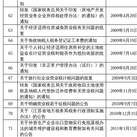
知
转发《国家税务总局关于印发〈房地产开发
62
经营业务企业所得税处理办法〉的通知》的
2009
年
4
月
28
通知
关于经济适用住房减免营业税有关问题的批
63
2009
年
5
月
31
复
64
关于免收纳税人税务登记证工本费的通知
2009
年
6
月
19
关于个人转让经济适用住房所补交的土地收
65
益金在计征营业税时能否作为抵扣依据的批
2009
年
7
月
14
复
关于印发《非正常户管理办法（试行）》的
66
2009
年
8
月
28
通知
67
关于旅行社企业营业税计税问题的批复
2009
年
9
月
3
转发《国家税务总局关于政府收回土地使用
68
权及纳税人代垫拆迁补偿费有关营业税问题
2009
年
11
月
9
的通知》的通知
69
关于明确营业税若干征税问题的公告
2010
年
9
月
7
关于《江苏省地方税务局税务行政强制实施
70
2010
年
12
月
31
办法》的公告
关于外资生产企业出口货物实行免抵退税办
71
法的城市维护建设税和教育费附加有关问题
2011
年
1
月
13
的公告