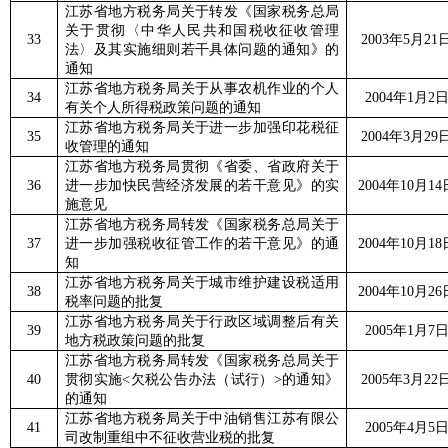
江苏省地方税务局关于转发《国家税务总局
关于贯彻〈中华人民共和国税收征收管理
33
2003
年
5
月
21
法〉及其实施细则若干具体问题的通知》的
通知
江苏省地方税务局关于从事农机作业的个人
34
2004
年
1
月
2
有关个人所得税政策问题的通知
江苏省地方税务局关于进一步加强印花税征
35
2004
年
3
月
29
收管理的通知
江苏省地方税务局贯彻《省委、省政府关于
36
进一步加快民营经济发展的若干意见》的实
2004
年
10
月
14
施意见
江苏省地方税务局转发《国家税务总局关于
37
进一步加强税收征管工作的若干意见》的通
2004
年
10
月
18
知
江苏省地方税务局关于城市维护建设税适用
38
2004
年
10
月
26
税率问题的批复
江苏省地方税务局关于行政区域调整后有关
39
2005
年
1
月
7
地方税政策问题的批复
江苏省地方税务局转发《国家税务总局关于
40
贯彻实施
<
欠税公告办法（试行）
>
的通知》
2005
年
3
月
22
的通知
江苏省地方税务局关于中油销售江苏有限公
41
2005
年
4
月
5
司改制重组中不征收营业税的批复