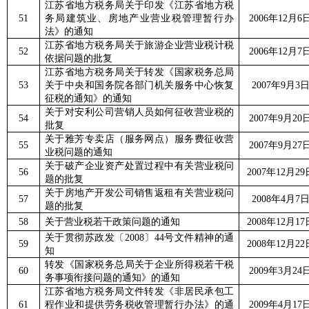
江苏省地方税务局关于印发《江苏省地方税
51
务局建筑业、房地产业营业税管理暂行办
2006
年
12
月
6
法》的通知
江苏省地方税务局关于旅游企业营业税计税
52
2006
年
12
月
7
依据问题的批复
江苏省地方税务局关于转发《国家税务总局
53
关于中央和国务院各部门机关服务中心恢复
2007
年
9
月
3
征税的通知》的通知
关于对安利公司营销人员如何征收营业税的
54
2007
年
9
月
20
批复
关于雅芳专卖店（服务网点）服务费征收营
55
2007
年
9
月
27
业税问题的通知
关于破产企业资产处置过程中有关营业税问
56
2007
年
12
月
29
题的批复
关于房地产开发公司销售返租有关营业税问
57
2008
年
4
月
7
题的批复
58
关于营业税若干政策问题的通知
2008
年
12
月
17
关于贯彻苏政发〔
2008
〕
44
号文件精神的通
59
2008
年
12
月
22
知
转发《国家税务总局关于企业所得税若干税
60
2009
年
3
月
24
务事项衔接问题的通知》的通知
江苏省地方税务局文件转发《非居民承包工
61
程作业和提供劳务税收管理暂行办法》的通
2009
年
4
月
17