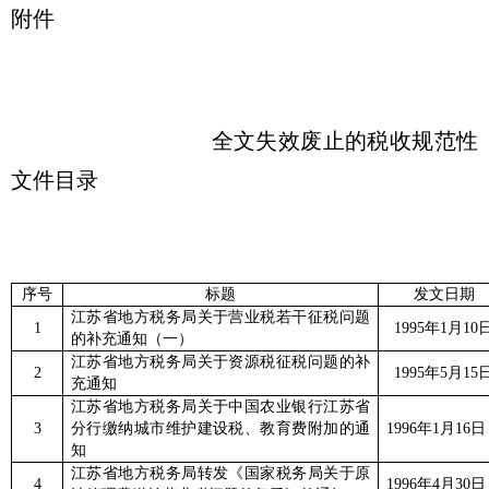
附件
全文失效废止的税收规范性
文件目录
序号
标题
发文日期
江苏省地方税务局关于营业税若干征税问题
1
1995
年
1
月
10
的补充通知（一）
江苏省地方税务局关于资源税征税问题的补
2
1995
年
5
月
15
充通知
江苏省地方税务局关于中国农业银行江苏省
3
分行缴纳城市维护建设税、教育费附加的通
1996
年
1
月
16
日
知
江苏省地方税务局转发《国家税务局关于原
4
1996
年
4
月
30
日