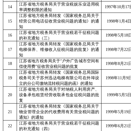
江苏省地方税务局关于营业税娱乐业适用税
14
1997
年
10
月
17
率调整权限的通知
江苏省地方税务局转发《国家税务总局关于
15
经营公用电话征收营业税问题的通知》的通
1998
年
1
月
4
知
江苏省地方税务局关于营业税若干征税问题
16
1998
年
5
月
18
的补充通知（三）
江苏省地方税务局转发《国家税务总局关于
17
电梯保养、维修收入征税问题的批复》的通
1998
年
7
月
22
知
江苏省地方税务局关于“户外广告城市空间有
18
1998
年
8
月
21
偿使用费”征收营业税问题的批复
江苏省地方税务局转发《国家税务总局国际
19
税务司关于苏州迅达电梯有限公司在外埠设
1998
年
11
月
9
立的分公司缴纳流转税问题的函》的通知
江苏省地方税务局关于对纳税人利用房产、
20
设备承包租赁经营收取承包金征税问题的批
1999
年
5
月
5
复
江苏省地方税务局转发《国家税务总局关于
21
物业管理企业的代收费用有关营业税问题的
1999
年
5
月
19
通知》的通知
江苏省地方税务局关于营业税若干征税问题
22
1999
年
6
月
21
的补充通知（四）