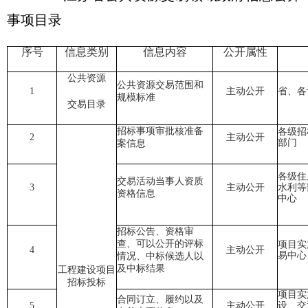
事项目录
序号
信息类别
信息内容
公开属性
公共资源
公共资源交易范围和
1
主动公开
省、各
规模标准
交易目录
招标事项审批核准备
各级招
2
主动公开
部门
案信息
各级住
交易活动当事人资质
3
主动公开
水利等
资格信息
中心
招标公告、资格审
查、可以公开的评标
项目实
4
主动公开
易中心
情况、中标候选人以
及中标结果
工程建设项目
招标投标
项目实
合同订立、履约以及
5
主动公开
设、交