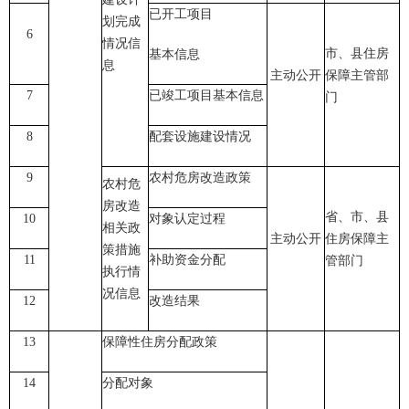
已开工项目
划完成
6
情况信
市、县住房
基本信息
息
主动公开
保障主管部
7
已竣工项目基本信息
门
8
配套设施建设情况
9
农村危房改造政策
农村危
房改造
省、市、县
10
对象认定过程
相关政
主动公开
住房保障主
策措施
11
补助资金分配
管部门
执行情
况信息
12
改造结果
13
保障性住房分配政策
14
分配对象