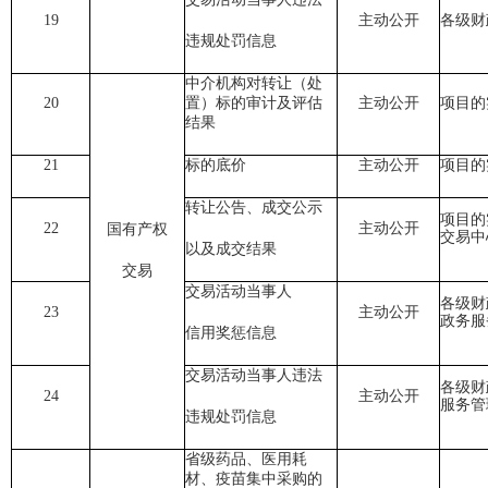
19
主动公开
各级财
违规处罚信息
中介机构对转让（处
20
置）标的审计及评估
主动公开
项目的
结果
21
标的底价
主动公开
项目的
转让公告、成交公示
项目的
22
主动公开
国有产权
交易中
以及成交结果
交易
交易活动当事人
各级财
23
主动公开
政务服
信用奖惩信息
交易活动当事人违法
各级财
24
主动公开
服务管
违规处罚信息
省级药品、医用耗
材、疫苗集中采购的