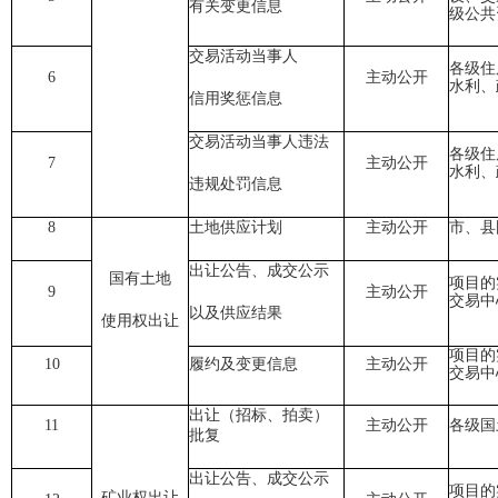
有关变更信息
级公共
交易活动当事人
各级住
6
主动公开
水利、
信用奖惩信息
交易活动当事人违法
各级住
7
主动公开
水利、
违规处罚信息
8
土地供应计划
主动公开
市、县
出让公告、成交公示
国有土地
项目的
9
主动公开
交易中
以及供应结果
使用权出让
项目的
10
履约及变更信息
主动公开
交易中
出让（招标、拍卖）
11
主动公开
各级国
批复
出让公告、成交公示
项目的
矿业权出让