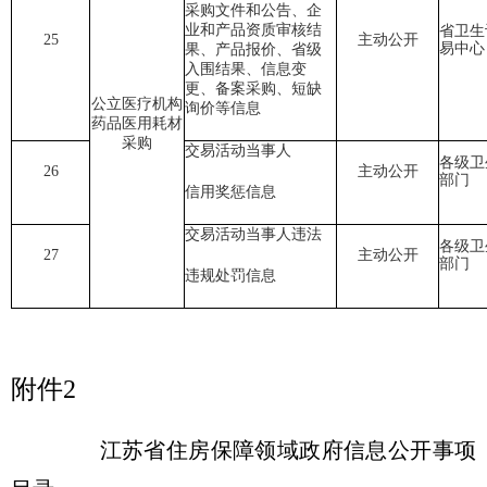
采购文件和公告、企
业和产品资质审核结
省卫生
25
主动公开
易中心
果、产品报价、省级
入围结果、信息变
更、备案采购、短缺
公立医疗机构
询价等信息
药品医用耗材
采购
交易活动当事人
各级卫
26
主动公开
部门
信用奖惩信息
交易活动当事人违法
各级卫
27
主动公开
部门
违规处罚信息
附件2
江苏省住房保障领域政府信息公开事项