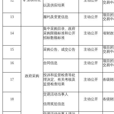
12
主动公开
交易中
以及供应结果
项目的
13
履约及变更信息
主动公开
交易中
集中采购目录、政府
14
采购限额标准和公开
主动公开
省财政
招标数额标准
项目的
15
采购公告、成交公告
主动公开
交易中
项目的
16
合同信息
主动公开
交易中
投诉和监督检查等处
政府采购
17
理决定、有关考核及
主动公开
各级财
监督检查结果
交易活动当事人
18
主动公开
各级财
信用奖惩信息
交易活动当事人违法