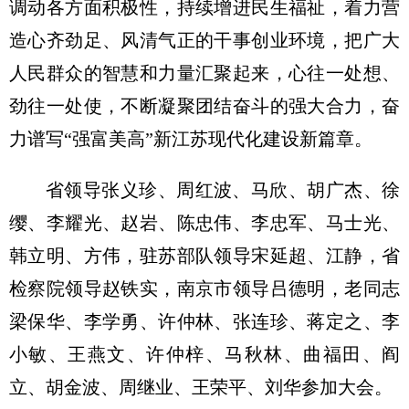
调动各方面积极性，持续增进民生福祉，着力营
造心齐劲足、风清气正的干事创业环境，把广大
人民群众的智慧和力量汇聚起来，心往一处想、
劲往一处使，不断凝聚团结奋斗的强大合力，奋
力谱写“强富美高”新江苏现代化建设新篇章。
省领导张义珍、周红波、马欣、胡广杰、徐
缨、李耀光、赵岩、陈忠伟、李忠军、马士光、
韩立明、方伟，驻苏部队领导宋延超、江静，省
检察院领导赵铁实，南京市领导吕德明，老同志
梁保华、李学勇、许仲林、张连珍、蒋定之、李
小敏、王燕文、许仲梓、马秋林、曲福田、阎
立、胡金波、周继业、王荣平、刘华参加大会。