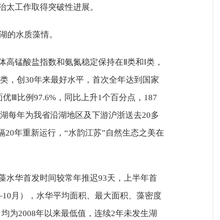
治太工作取得突破性进展。
太湖的水质藻情。
体高锰酸盐指数和氨氮稳定保持在Ⅱ类和Ⅰ类，
达到Ⅲ类，创30年来最好水平，首次全年达到国家
优Ⅲ比例97.6%，同比上升1个百分点，187
湖每年为我省沿湖地区及下游沪浙送去20多
隔20年重新运行，“水韵江苏”自然生态之美在
藻水华首发时间较常年推迟93天，上半年首
—10月），水华平均面积、最大面积、藻密度
5%，均为2008年以来最低值，连续2年未发生湖