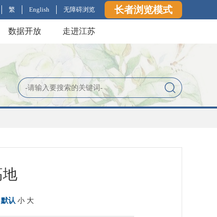
长者浏览模式
繁
English
无障碍浏览
数据开放
走进江苏
高地
：
默认
小
大