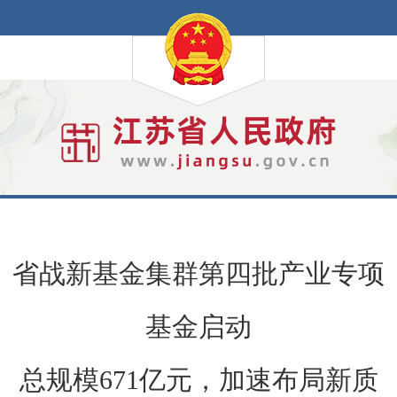
省战新基金集群第四批产业专项
基金启动
总规模671亿元，加速布局新质