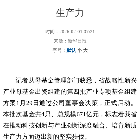
生产力
时间：2026-02-01 07:21
来源：新华日报
字号：
默认
小
大
记者从母基金管理部门获悉，省战略性新兴
产业母基金出资组建的第四批产业专项基金组建
方案1月29日通过公司董事会决策，正式启动。
本批次基金共4只、总规模671亿元，标志着我省
在推动科技创新与产业创新深度融合、培育新质
生产力方面迈出新的坚实步伐。