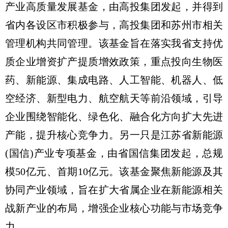
产业高质量发展基金，由高投集团发起，并得到
省内各设区市积极参与，高投集团和苏州市相关
管理机构共同管理。该基金旨在落实我省支持优
质企业增资扩产提质增效政策，重点投向生物医
药、新能源、集成电路、人工智能、机器人、低
空经济、新型电力、航空航天等前沿领域，引导
企业围绕智能化、绿色化、融合化方向扩大先进
产能，提升核心竞争力。另一只是江苏省新能源
(国信)产业专项基金，由省国信集团发起，总规
模50亿元、首期10亿元。该基金聚焦新能源及其
协同产业领域，旨在扩大省属企业在新能源相关
战新产业的布局，增强企业核心功能与市场竞争
力。