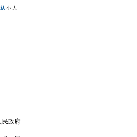
默认
小
大
府