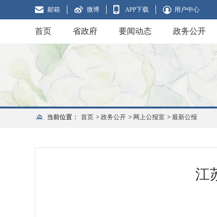
邮箱
微博
APP下载
用户中心
首页
省政府
要闻动态
政务公开
当前位置：
首页
>
政务公开
>
网上公报室
>
最新公报
江