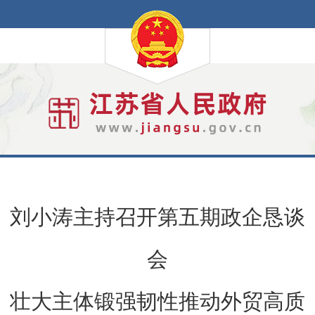
刘小涛主持召开第五期政企恳谈
会
壮大主体锻强韧性推动外贸高质