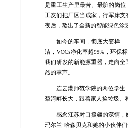
是重工生产里最苦、最脏的岗位
工友们把厂区当成家，行军床支
夜后，熬出了全新的智能绿色涂
如今的车间，彻底大变样—
洁，VOCs净化率超95%，环
我们研发的新能源重器，走向全
烈的掌声。
连云港师范学院的两位学生
犁河畔长大，跟着家人捡垃圾、
感念江苏对口援疆的深情，
玛尔兰·哈森贝克和她的小伙伴