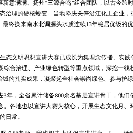
事新意满满。扬州“三源合鸣”组合团队，以古今跨
生态治理的硬核蜕变。当地坚决关停沿江化工企业，
，最终换来南水北调源头水质连续13年稳居优级的
平生态文明思想宣讲大赛已成长为集理念传播、实践
湖综合治理、产业绿色转型等重点领域，深挖一线
治城的扎实成果，凝聚起全社会崇尚绿色、参与护
去3年，全省累计储备800余名基层宣讲骨干，他
念。各地也以宣讲大赛为核心，开展生态文化月、
姓的日常。