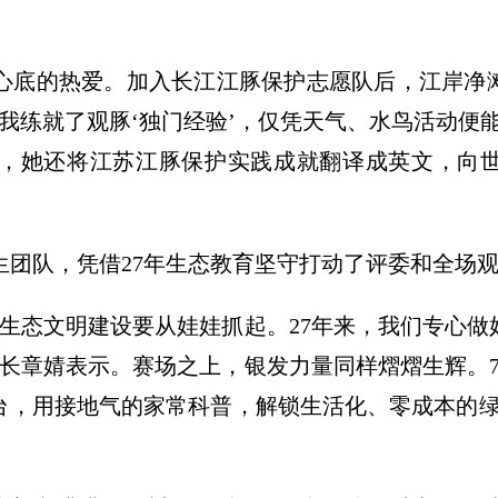
心底的热爱。加入长江江豚保护志愿队后，江岸净
我练就了观豚‘独门经验’，仅凭天气、水鸟活动便
，她还将江苏江豚保护实践成就翻译成英文，向
生团队，凭借27年生态教育坚守打动了评委和全场
代生态文明建设要从娃娃抓起。27年来，我们专心
校长章婧表示。赛场之上，银发力量同样熠熠生辉。
登台，用接地气的家常科普，解锁生活化、零成本的