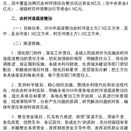
元，其中覆盖拉网式农村环境综合整治试点资金8亿元（含中央资金4
亿元），省级村庄环境整治引导资金6.3亿元。
二、农村河道疏浚整治
（一）目标任务。2016年疏浚整治农村河道土方2.5亿立方米，其
中，县乡河道1.3亿立方米、村庄河塘土方1.2亿立方米。
（二）推进措施。
1．强化部门协作，落实工作责任。县级人民政府作为实施农村河
道疏浚整治的责任主体，切实加强组织领导，明确责任分工，强化协
调推进，保证顺利实施。各级水利与财政、住房城乡建设等部门密切
配合，积极做好项目对接，细化目标要求，层层落实分解，把土方任
务具体落实到每条河道、每个责任部门和责任人。
2．坚持科学规划，精心组织实施。围绕水利现代化和农业现代
化，结合农村水利实际，明确全省2016年度各地农村河道疏浚整治任
务，提出具体目标要求。各地在整治工作开始前，认真进行排查摸
底，找准薄弱环节，分析产生问题的原因，研究解决问题的对策，确
保年度任务按时保质完成。
3．整合资金项目，扎实有力推进。按照“渠道不乱、用途不变、
各负其责、优势互补、各记其功、形成合力”的原则，充分挖掘现有资
源，积极整合各类资金，发挥财政资金主导作用。发挥农民群众在建