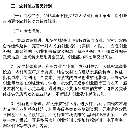
三、农村创业富民计划
（一）目标任务。2016年全省扶持3万农民成功自主创业，以创业
带动更多农村劳动力转移就业。
（二）推进措施。
1．集成政策推进。加快将城镇创业扶持政策向农业、农村、农民
合作组织延伸，完善针对农民的创业培训（实训）补贴、一次性创业
补贴、租金补贴、创业担保贷款及贴息、就业补贴、社会保险补贴等
政策措施，重点解决启动资金短缺、创业能力不足等突出问题。
2．发展载体建设。利用农业产业园、农业科技园、乡镇配套商业
设施、农村闲置厂房等资源，结合农村地方经济发展的特点，构建一
批低成本、便利化、全要素、开放式的农民创业孵化载体。开展省级
创业示范基地创建活动，认定一批农民工返乡创业园等面向农民、服
务农村的创业示范基地。通过购买公共服务成果的方式，引导各类载
体提供优质高效的创业服务，不断提升创业载体孵化功能。
3．创新创业培训。深入开展“创业培训进乡村”活动，围绕农村地
方支柱产业和特色经济，利用各级各类创业培训资源，开发适合农民
不同创业活动阶段特点、不同行业市场需求的品牌创业培训项目、教
材与培训模式，开展多层次的创业培训，增加模拟实训、电子商务、
网络创业等专项培训内容。