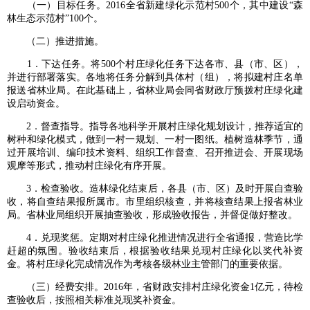
（一）目标任务。2016全省新建绿化示范村500个，其中建设“森
林生态示范村”100个。
（二）推进措施。
1．下达任务。将500个村庄绿化任务下达各市、县（市、区），
并进行部署落实。各地将任务分解到具体村（组），将拟建村庄名单
报送省林业局。在此基础上，省林业局会同省财政厅预拨村庄绿化建
设启动资金。
2．督查指导。指导各地科学开展村庄绿化规划设计，推荐适宜的
树种和绿化模式，做到一村一规划、一村一图纸。植树造林季节，通
过开展培训、编印技术资料、组织工作督查、召开推进会、开展现场
观摩等形式，推动村庄绿化有序开展。
3．检查验收。造林绿化结束后，各县（市、区）及时开展自查验
收，将自查结果报所属市。市里组织核查，并将核查结果上报省林业
局。省林业局组织开展抽查验收，形成验收报告，并督促做好整改。
4．兑现奖惩。定期对村庄绿化推进情况进行全省通报，营造比学
赶超的氛围。验收结束后，根据验收结果兑现村庄绿化以奖代补资
金。将村庄绿化完成情况作为考核各级林业主管部门的重要依据。
（三）经费安排。2016年，省财政安排村庄绿化资金1亿元，待检
查验收后，按照相关标准兑现奖补资金。