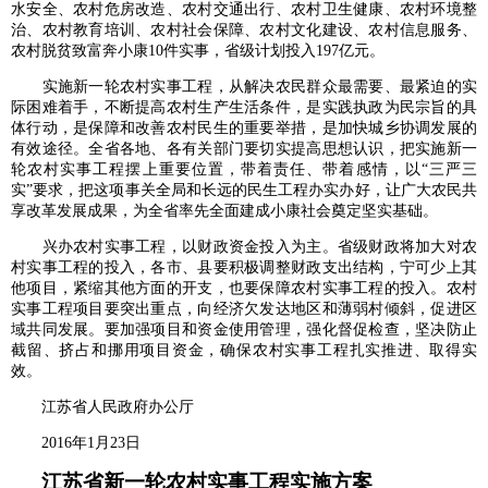
水安全、农村危房改造、农村交通出行、农村卫生健康、农村环境整
治、农村教育培训、农村社会保障、农村文化建设、农村信息服务、
农村脱贫致富奔小康10件实事，省级计划投入197亿元。
实施新一轮农村实事工程，从解决农民群众最需要、最紧迫的实
际困难着手，不断提高农村生产生活条件，是实践执政为民宗旨的具
体行动，是保障和改善农村民生的重要举措，是加快城乡协调发展的
有效途径。全省各地、各有关部门要切实提高思想认识，把实施新一
轮农村实事工程摆上重要位置，带着责任、带着感情，以“三严三
实”要求，把这项事关全局和长远的民生工程办实办好，让广大农民共
享改革发展成果，为全省率先全面建成小康社会奠定坚实基础。
兴办农村实事工程，以财政资金投入为主。省级财政将加大对农
村实事工程的投入，各市、县要积极调整财政支出结构，宁可少上其
他项目，紧缩其他方面的开支，也要保障农村实事工程的投入。农村
实事工程项目要突出重点，向经济欠发达地区和薄弱村倾斜，促进区
域共同发展。要加强项目和资金使用管理，强化督促检查，坚决防止
截留、挤占和挪用项目资金，确保农村实事工程扎实推进、取得实
效。
江苏省人民政府办公厅
2016年1月23日
江苏省新一轮农村实事工程实施方案