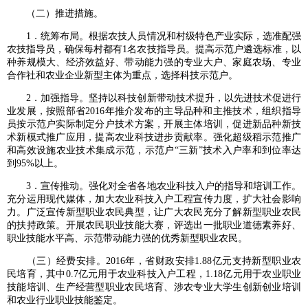
（二）推进措施。
1．统筹布局。根据农技人员情况和村级特色产业实际，选准配强
农技指导员，确保每村都有1名农技指导员。提高示范户遴选标准，以
种养规模大、经济效益好、带动能力强的专业大户、家庭农场、专业
合作社和农业企业新型主体为重点，选择科技示范户。
2．加强指导。坚持以科技创新带动技术提升，以先进技术促进行
业发展，按照部省2016年推介发布的主导品种和主推技术，组织指导
员按示范户实际制定分户技术方案，开展主体培训，促进新品种新技
术新模式推广应用，提高农业科技进步贡献率。强化超级稻示范推广
和高效设施农业技术集成示范，示范户“三新”技术入户率和到位率达
到95%以上。
3．宣传推动。强化对全省各地农业科技入户的指导和培训工作。
充分运用现代媒体，加大农业科技入户工程宣传力度，扩大社会影响
力。广泛宣传新型职业农民典型，让广大农民充分了解新型职业农民
的扶持政策。开展农民职业技能大赛，评选出一批职业道德素养好、
职业技能水平高、示范带动能力强的优秀新型职业农民。
（三）经费安排。2016年，省财政安排1.88亿元支持新型职业农
民培育，其中0.7亿元用于农业科技入户工程，1.18亿元用于农业职业
技能培训、生产经营型职业农民培育、涉农专业大学生创新创业培训
和农业行业职业技能鉴定。