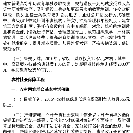
建立普通高等学历教育单独录取制度、规范退役士兵免试接受成人高
等学历教育秩序，吸引退役士兵参加更高层次的教育培训。转变政府
职能，购买退役士兵教育培训公共服务，通过公开招投标方式确定
中、高级职业技能培训承训机构，并实行挂牌管理和年检制度；建立
第三方监督制度，委托有资质的社会中介组织，对承训机构的培训质
量和资金使用情况进行评估。合理设置专业，规范组织教学，严格实
施管理，灵活发放经费，提高教育培训质量和效益。强化就业指导，
搞好就业服务，提升就业质量。加强监督考评，严格实施奖惩，促进
规范运作。
（三）经费安排。2016年，省以上财政投入1.3亿元左右，其中，
中、高级职业技能培训经费1.05亿元，短期职业技能培训经费2000万
元，学历教育经费500万元。
农村社会保障工程
一、农村困难群众基本生活保障
（一）目标任务。2016年农村低保最低标准提高到每人每月365元
以上。
（二）推进措施。召开全省社会救助工作会议，对全省城乡低保
提标工作进行统一部署，要求各地对低保对象进行全面核查，及时测
算提标增量资金。及时下达省补资金，充分发挥省补资金的激励、导
向作用，帮助经济困难地区落实好相关救助制度。省民政厅会同省财