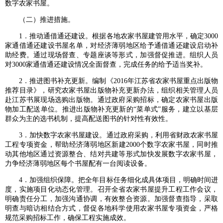
数字农家书屋。
（二）推进措施。
1．推动通借通还建设。根据各地农家书屋建管用水平，确定3000
家通借通还建设书屋名单，对经济薄弱地区给予通借通还建设启动补
助经费。通过现场督查、专题座谈等形式，加强督促推进。组织人员
对3000家通借通还建设情况全面督查，完成任务的给予适当奖补。
2．推进图书补充更新。编制《2016年江苏省农家书屋重点出版物
推荐目录》，研究农家书屋出版物补充更新办法，组织相关管理人员
赴江苏书展现场选购出版物。通过政府采购招标，确定农家书屋出版
物加工配送单位。推进出版物补充更新的“菜单式”服务，建立以基层
群众为主的选书机制，提高配送图书的针对性有效性。
3．加快数字农家书屋建设。通过政府采购，利用省财政农家书屋
工程专项资金，帮助经济薄弱地区新建2000个数字农家书屋，同时推
动其他地区通过资源整合、结对共建等形式加快发展数字农家书屋，
力争经济薄弱地区每个书屋配有一台阅读设备。
4．加强组织保障。把全年目标任务细化成具体项目，明确时间进
度，实施项目化动态化管理。召开全省农家书屋提升工程工作会议，
明确责任分工，加强沟通协调，有效整合资源。加强督查指导，采取
明查与暗访相结合方式，督促各地科学使用农家书屋专项资金，严格
规范采购招标工作，确保工程实施成效。