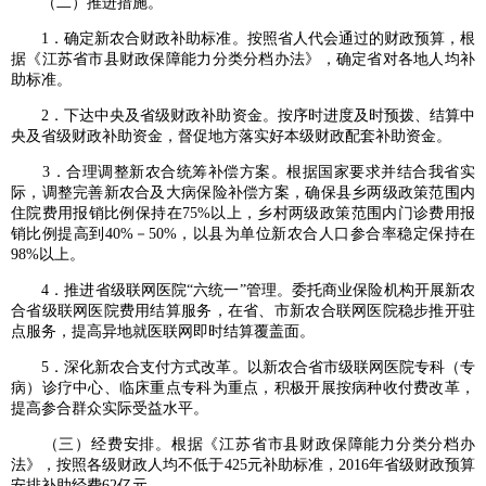
（二）推进措施。
1．确定新农合财政补助标准。按照省人代会通过的财政预算，根
据《江苏省市县财政保障能力分类分档办法》，确定省对各地人均补
助标准。
2．下达中央及省级财政补助资金。按序时进度及时预拨、结算中
央及省级财政补助资金，督促地方落实好本级财政配套补助资金。
3．合理调整新农合统筹补偿方案。根据国家要求并结合我省实
际，调整完善新农合及大病保险补偿方案，确保县乡两级政策范围内
住院费用报销比例保持在75%以上，乡村两级政策范围内门诊费用报
销比例提高到40%－50%，以县为单位新农合人口参合率稳定保持在
98%以上。
4．推进省级联网医院“六统一”管理。委托商业保险机构开展新农
合省级联网医院费用结算服务，在省、市新农合联网医院稳步推开驻
点服务，提高异地就医联网即时结算覆盖面。
5．深化新农合支付方式改革。以新农合省市级联网医院专科（专
病）诊疗中心、临床重点专科为重点，积极开展按病种收付费改革，
提高参合群众实际受益水平。
（三）经费安排。根据《江苏省市县财政保障能力分类分档办
法》，按照各级财政人均不低于425元补助标准，2016年省级财政预算
安排补助经费62亿元。