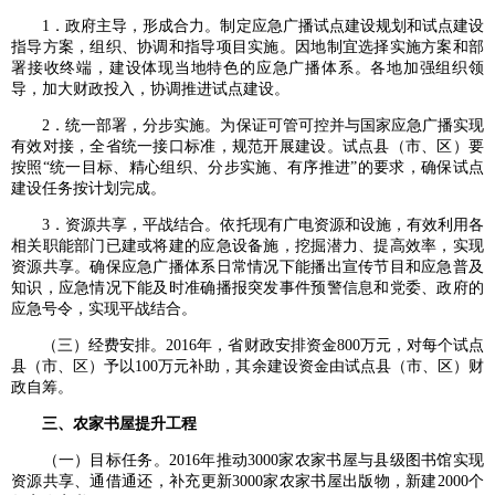
1．政府主导，形成合力。制定应急广播试点建设规划和试点建设
指导方案，组织、协调和指导项目实施。因地制宜选择实施方案和部
署接收终端，建设体现当地特色的应急广播体系。各地加强组织领
导，加大财政投入，协调推进试点建设。
2．统一部署，分步实施。为保证可管可控并与国家应急广播实现
有效对接，全省统一接口标准，规范开展建设。试点县（市、区）要
按照“统一目标、精心组织、分步实施、有序推进”的要求，确保试点
建设任务按计划完成。
3．资源共享，平战结合。依托现有广电资源和设施，有效利用各
相关职能部门已建或将建的应急设备施，挖掘潜力、提高效率，实现
资源共享。确保应急广播体系日常情况下能播出宣传节目和应急普及
知识，应急情况下能及时准确播报突发事件预警信息和党委、政府的
应急号令，实现平战结合。
（三）经费安排。2016年，省财政安排资金800万元，对每个试点
县（市、区）予以100万元补助，其余建设资金由试点县（市、区）财
政自筹。
三、农家书屋提升工程
（一）目标任务。2016年推动3000家农家书屋与县级图书馆实现
资源共享、通借通还，补充更新3000家农家书屋出版物，新建2000个