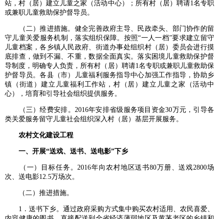
站，村（居）建立儿童之家（活动中心）；所有村（居）聘请1名专职
或兼职儿童救助保护督导员。
（二）推进措施。健全完善政府主导、民政牵头、部门协作的留
守儿童关爱服务机制，落实组织保障。按照“一人一档”要求建立留守
儿童档案，各乡镇人民政府、街道办事处组织村（居）委员会进行摸
底排查，做到不漏、不重，数据全面真实。落实困境儿童救助保护督
导制度，明确专人负责，所有村（居）聘请1名专职或兼职儿童救助保
护督导员。各县（市）儿童福利服务指导中心加强工作指导，协助乡
镇（街道）建立儿童福利工作站，村（居）建立儿童之家（活动中
心），培育和引导社会组织提供服务。
（三）经费安排。2016年安排省级服务项目资金30万元，引导各
类关爱服务留守儿童社会组织深入村（居）基层开展服务。
农村文化建设工程
一、开展“送戏、送书、送电影”下乡
（一）目标任务。2016年向农村地区送书80万册、送戏2800场
次、送电影12.5万场次。
（二）推进措施。
1．送书下乡。通过政府采购方式集中购买农村适用、农民喜爱、
内容健康的图书，直接配送到全省经济薄弱地区及黄茅老区的乡镇和