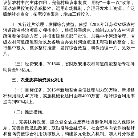
设新农村中的主体作用，完善村民议事制度，用好“一事一议”政策，
调动农民投资投劳积极性。运用市场机制，合理开发水土资源，广泛
吸纳社会资金，拓宽投资渠道，增加工程投入。
4．实行连片治理，发挥综合效益。依据《2016年江苏省省级农村
河道疏浚整治项目立项指南》，根据轻重缓急，编制2016年农村河道
疏浚整治实施方案，并报市级相关部门批准。加强中小河流治理、省
级农村河道疏浚整治以及各地自办农村河道疏浚工程项目的整合，进
行集中投入，整乡整村推进，发挥综合效益，确保治理一片、见效一
片。
（三）经费安排。2016年，省财政安排农村河道疏浚整治专项补
助资金5.3亿元。
三、农业废弃物资源化利用
（一）目标任务。2016年新增畜禽粪便处理能力50万吨、新增秸
秆利用能力40万吨，实施机械化还田面积4000万亩，秸秆综合利用率
提高到90%以上。
（二）推进措施。
1．完善扶持政策。建立健全农业废弃物资源化利用投入保障体
系，完善财政激励政策，鼓励引导金融资本、社会资本向农作物秸秆
和畜禽粪便综合利用领域投入，构建多元化投入机制。加大对分散畜