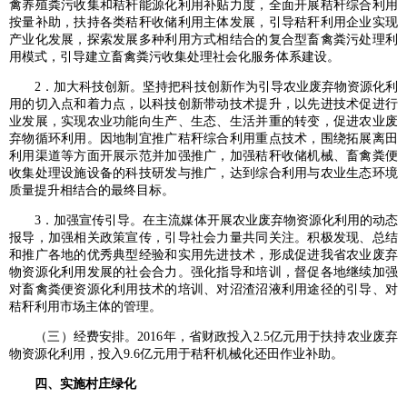
禽养殖粪污收集和秸秆能源化利用补贴力度，全面开展秸秆综合利用
按量补助，扶持各类秸秆收储利用主体发展，引导秸秆利用企业实现
产业化发展，探索发展多种利用方式相结合的复合型畜禽粪污处理利
用模式，引导建立畜禽粪污收集处理社会化服务体系建设。
2．加大科技创新。坚持把科技创新作为引导农业废弃物资源化利
用的切入点和着力点，以科技创新带动技术提升，以先进技术促进行
业发展，实现农业功能向生产、生态、生活并重的转变，促进农业废
弃物循环利用。因地制宜推广秸秆综合利用重点技术，围绕拓展离田
利用渠道等方面开展示范并加强推广，加强秸秆收储机械、畜禽粪便
收集处理设施设备的科技研发与推广，达到综合利用与农业生态环境
质量提升相结合的最终目标。
3．加强宣传引导。在主流媒体开展农业废弃物资源化利用的动态
报导，加强相关政策宣传，引导社会力量共同关注。积极发现、总结
和推广各地的优秀典型经验和实用先进技术，形成促进我省农业废弃
物资源化利用发展的社会合力。强化指导和培训，督促各地继续加强
对畜禽粪便资源化利用技术的培训、对沼渣沼液利用途径的引导、对
秸秆利用市场主体的管理。
（三）经费安排。2016年，省财政投入2.5亿元用于扶持农业废弃
物资源化利用，投入9.6亿元用于秸秆机械化还田作业补助。
四、实施村庄绿化