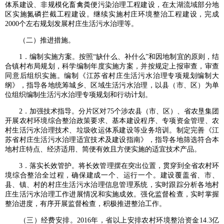
体系建设、非规模化畜禽粪便污染治理工程建设，在太湖流域部分地
区实施氮磷拦截工程建设。继续实施村庄环境整治工程建设，完成
2000个左右规划发展村庄生活污水治理等。
（二）推进措施。
1．编制实施方案。按照“缺什么、补什么”和因地制宜的原则，结
合镇村布局规划，科学编制年度实施方案，并按规定上报审查，审查
同意后组织实施。编制《江苏省村庄生活污水治理专项规划编制大
纲》，指导各地统筹城乡、区域生活污水治理，以县（市、区）为单
位组织编制生活污水治理专项规划和行动计划。
2．加强技术指导。分片区对75个涉农县（市、区）、省农垦集团
开展农村环境综合整治政策要求、基本建设程序、专项资金管理、农
村生活污水治理技术、垃圾收运体系建设等业务培训。制定完善《江
苏省村庄生活污水治理适宜技术及建设指南》，指导各地筛选符合本
地村庄特点、经济适用、简便有效且方便实施的适宜技术产品。
3．落实长效管护。将长效管理摆在突出位置，贯穿到全省农村环
境综合整治全过程，确保建成一个、运行一个。建设覆盖省、市、
县、镇、村的村庄生活污水治理信息管理系统，实时跟踪分析各地村
庄生活污水治理工作进展情况和实施成效。强化监督检查，实时掌握
整治进度，有序开展监督检查，积极推进整治工作。
（三）经费安排。2016年，省以上安排农村环境整治资金14.3亿