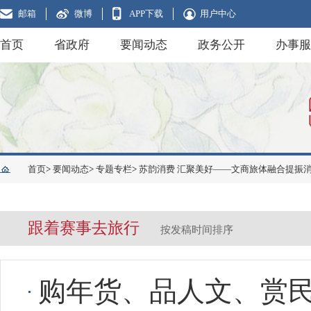
邮箱
微博
APP下载
用户中心
首页
省政府
要闻动态
政务公开
办事服
首页
>
要闻动态
>
专题专栏
>
苏韵消费 汇聚美好——文商旅体融合提振
跟着赛事去旅行
按发稿时间排序
购年货、品人文、赏