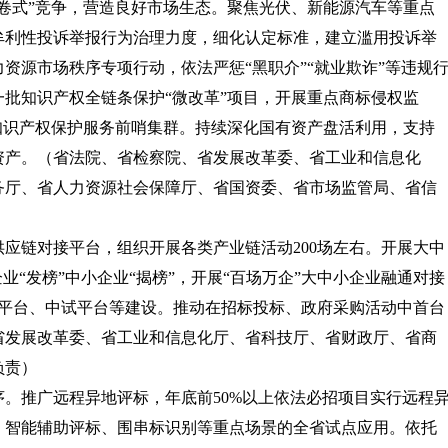
卷式”竞争，营造良好市场生态。聚焦光伏、新能源汽车等重点
牟利性投诉举报行为治理力度，细化认定标准，建立滥用投诉举
资源市场秩序专项行动，依法严惩“黑职介”“就业欺诈”等违规
批知识产权全链条保护“微改革”项目，开展重点商标侵权监
知识产权保护服务前哨集群。持续深化国有资产盘活利用，支持
资产。
（省法院、省检察院、省发展改革委、省工业和信息化
务厅、省人力资源社会保障厅、省国资委、省市场监管局、省信
供应链对接平台，组织开展各类产业链活动200场左右。开展大中
业“发榜”中小企业“揭榜”，开展“百场万企”大中小企业融通对接
证平台、中试平台等建设。推动在招标投标、政府采购活动中首台
省发展改革委、省工业和信息化厅、省科技厅、省财政厅、省商
负责）
序。
推广远程异地评标，年底前50%以上依法必招项目实行远程
、智能辅助评标、围串标识别等重点场景的全省试点应用。依托