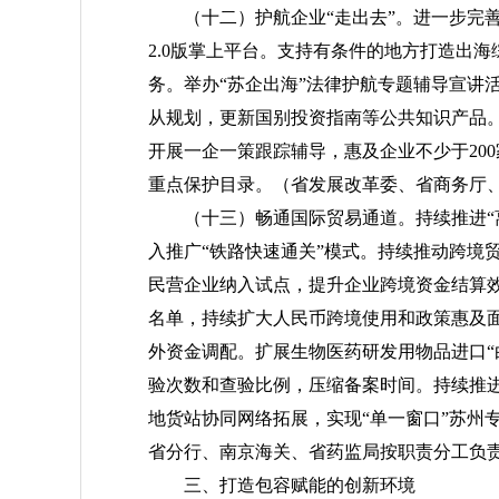
（十二）护航企业“走出去”。
进一步完
2.0版掌上平台。支持有条件的地方打造出
务。举办“苏企出海”法律护航专题辅导宣讲
从规划，更新国别投资指南等公共知识产品
开展一企一策跟踪辅导，惠及企业不少于20
重点保护目录。
（省发展改革委、省商务厅
（十三）畅通国际贸易通道。
持续推进“
入推广“铁路快速通关”模式。持续推动跨境
民营企业纳入试点，提升企业跨境资金结算
名单，持续扩大人民币跨境使用和政策惠及
外资金调配。扩展生物医药研发用物品进口“
验次数和查验比例，压缩备案时间。持续推
地货站协同网络拓展，实现“单一窗口”苏州
省分行、南京海关、省药监局按职责分工负
三、打造包容赋能的创新环境