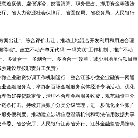
恶意逃废债、虚假诉讼、妨害清算、职务侵占、挪用资金等违法
安厅、省人力资源社会保障厅、省医保局、省税务局、人民银行
带方案出让”、综合评价出让，推动土地混合开发利用和用途合理
据得地”。建立不动产单元代码“一码关联”工作机制，推广不动
合一、多证合一、多测合一、多验合一”改革，减少用地单位项目审
城乡建设厅按职责分工负责）
小微企业融资协调工作机制运行，整合江苏小微企业融资一网通
企业金融服务点，举办超百场金融服务实体经济专场活动。优化
合理做好存贷款定价，清理不合理金融服务收费，规范融资中介
全链条打击。持续开展账户分类分级管理，进一步优化企业账户
户服务便利度。推动建立涉诉信息澄清机制和司法信用数据共享
改革委、省公安厅、人民银行江苏省分行、江苏金融监管局按职