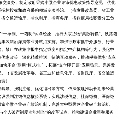
索移交查办。制定政府采购小微企业评审优惠政策指导意见，优化
展招标投标和政府采购领域专项整治。
（省发展改革委、省工业
、省交通运输厅、省水利厅、省商务厅、省数据局按职责分工负
广“一单制、一箱制”试点经验，推行大宗货物“集散转换”、铁路
贸集装箱沿海捎带业务试点实施。加强行政审批中介服务、行业
管。禁止在政策申报中指定或变相指定中介机构等行为，强化中
费优惠政策，深化精准推送、征纳互动服务，推动税费优惠“应享
加快乐企“联用”模式推广，拓展“支付即开票”应用场景。完善发
程。
（省发展改革委、省工业和信息化厅、省财政厅、省交通运
负责）
扶疏导、强制注销、优化退出等方式，依法依规推动长期未经营
建设强制注销信息核验系统，实现涉税信息、社保缴费、医保缴
探索小微企业破产救治机制，完善大中型民营企业破产救治机
与个人破产制度功能相当”的改革试点。推动建设企业重整服务