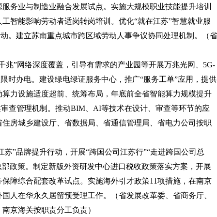
源服务业与制造业融合发展试点。实施大规模职业技能提升培训
工智能影响劳动者适岗转岗培训。优化“就在江苏”智慧就业服
”活动。建立苏南重点城市跨区域劳动人事争议协同处理机制。
（
双千兆”网络深度覆盖，引导有需求的产业园等开展万兆光网、5G-
限时办电。建设绿电绿证服务中心，推广“服务工单”应用，提供
动算力设施适度超前、统筹布局，年底前全省智能算力规模提升
分类审查管理机制。推动BIM、AI等技术在设计、审查等环节的应
省住房城乡建设厅、省数据局、省通信管理局、省电力公司按职
江苏”品牌提升行动，开展“跨国公司江苏行”“走进跨国公司总
资总部政策。制定新版外资研发中心进口税收政策落实方案，开展
保障综合配套改革试点。实施海外引才政策11项措施，在南京
外国人在华永久居留预受理工作。
（省发展改革委、省商务厅、
、南京海关按职责分工负责）