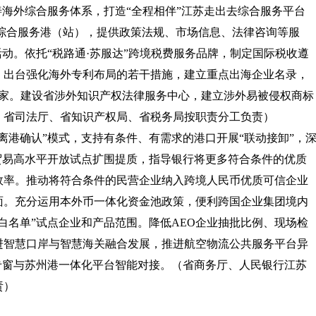
善海外综合服务体系，打造“全程相伴”江苏走出去综合服务平台
海综合服务港（站），提供政策法规、市场信息、法律咨询等服
活动。依托“税路通·苏服达”跨境税费服务品牌，制定国际税收遵
。出台强化海外专利布局的若干措施，建立重点出海企业名录，
0家。建设省涉外知识产权法律服务中心，建立涉外易被侵权商标
、省司法厅、省知识产权局、省税务局按职责分工负责）
离港确认”模式，支持有条件、有需求的港口开展“联动接卸”，
贸易高水平开放试点扩围提质，指导银行将更多符合条件的优质
效率。推动将符合条件的民营企业纳入跨境人民币优质可信企业
面。充分运用本外币一体化资金池政策，便利跨国企业集团境内
白名单”试点企业和产品范围。降低AEO企业抽批比例、现场检
进智慧口岸与智慧海关融合发展，推进航空物流公共服务平台异
专窗与苏州港一体化平台智能对接。
（省商务厅、人民银行江苏
责）