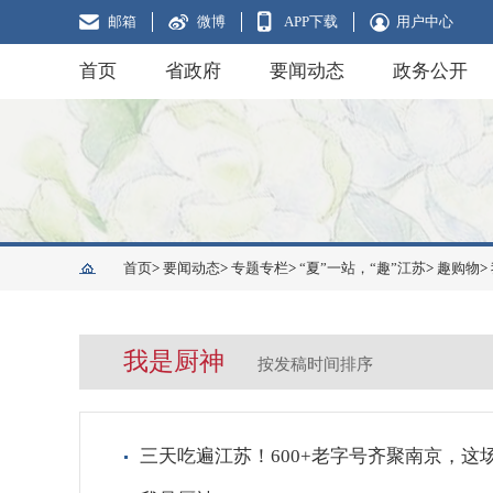
邮箱
微博
APP下载
用户中心
首页
省政府
要闻动态
政务公开
首页
>
要闻动态
>
专题专栏
>
“夏”一站，“趣”江苏
>
趣购物
>
我是厨神
按发稿时间排序
三天吃遍江苏！600+老字号齐聚南京，这