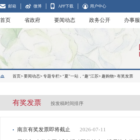
邮箱
微博
APP下载
用户中心
首页
省政府
要闻动态
政务公开
办事服
首页
>
要闻动态
>
专题专栏
>
“夏”一站，“趣”江苏
>
趣购物
>
有奖发票
有奖发票
按发稿时间排序
南京有奖发票即将截止
2026-07-11