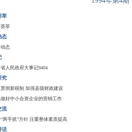
1994年第4期
荟萃
息荟萃
动态
作动态
记
省人民政府大事记9404
研究
真贯彻新税制 加强县级财政建设
视做好中小合资企业的营销工作
交流
“两手抓”方针 注重整体素质提高
讲话