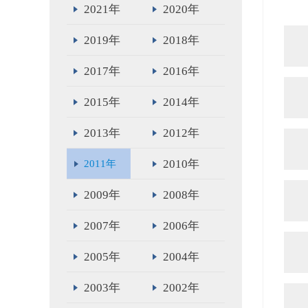
2021年
2020年
2019年
2018年
2017年
2016年
2015年
2014年
2013年
2012年
2010年
2011年
2009年
2008年
2007年
2006年
2005年
2004年
2003年
2002年