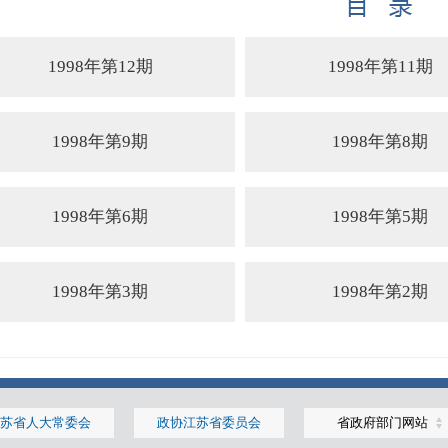
1998年第12期
1998年第11期
1998年第9期
1998年第8期
1998年第6期
1998年第5期
1998年第3期
1998年第2期
苏省人大常委会
政协江苏省委员会
省政府部门网站