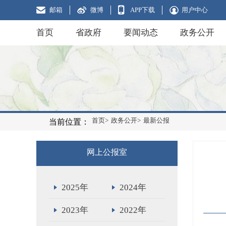
邮箱
微博
APP下载
用户中心
首页
省政府
要闻动态
政务公开
首页>
政务公开>
最新公报
当前位置：
网上公报室
2025年
2024年
2023年
2022年