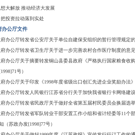
思想大解放 推动经济大发展
力把投资拉动落到实处
府办公厅文件
府办公厅转发省公安厅关于单位自建保安组织的暂行管理规定的通知
府办公厅转发省卫生厅关于进一步完善农村合作医疗制度的意见的通
政府办公厅关于摘要转发铜山县委县政府《严格执行国家粮食收
1998]71号）
府办公厅关于印发《1998年度省级出口创汇先进企业奖励办法》的通
府办公厅转发人民银行江苏省分行关于加快我省银行卡网络建设的意
府办公厅转发省民政厅关于做好全省第五届村民委员会换届选举工作
政府办公厅转发省军队转业干部安置工作小组和省计经委等11个
知（苏政办发[1998]77号）
府办公厅关于做好1999年度《江苏政报》宣传发行征订工作的通知（