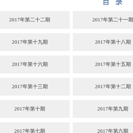
2017年第二十二期
2017年第二十一
2017年第十九期
2017年第十八期
2017年第十六期
2017年第十五期
2017年第十三期
2017年第十二期
2017年第十期
2017年第九期
2017年第七期
2017年第六期