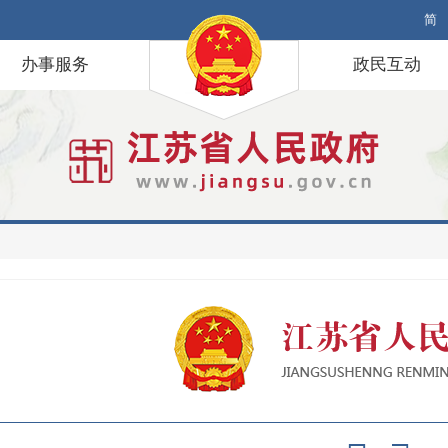
简
办事服务
政民互动