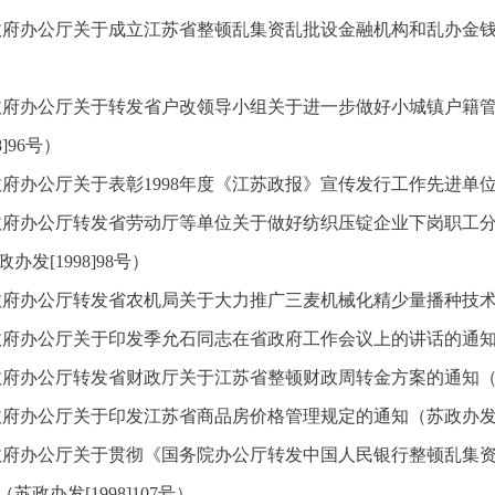
府办公厅关于成立江苏省整顿乱集资乱批设金融机构和乱办金钱业务
政府办公厅关于转发省户改领导小组关于进一步做好小城镇户籍
98]96号）
府办公厅关于表彰1998年度《江苏政报》宣传发行工作先进单位的决
政府办公厅转发省劳动厅等单位关于做好纺织压锭企业下岗职工
办发[1998]98号）
府办公厅转发省农机局关于大力推广三麦机械化精少量播种技术的意见
府办公厅关于印发季允石同志在省政府工作会议上的讲话的通知（苏政
府办公厅转发省财政厅关于江苏省整顿财政周转金方案的通知（苏政办
府办公厅关于印发江苏省商品房价格管理规定的通知（苏政办发[19
政府办公厅关于贯彻《国务院办公厅转发中国人民银行整顿乱集
苏政办发[1998]107号）