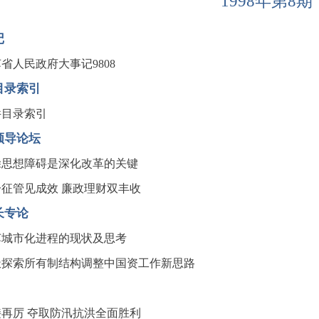
1998年第8期
记
省人民政府大事记9808
目录索引
件目录索引
领导论坛
除思想障碍是深化改革的关键
一征管见成效 廉政理财双丰收
长专论
苏城市化进程的现状及思考
极探索所有制结构调整中国资工作新思路
接再厉 夺取防汛抗洪全面胜利