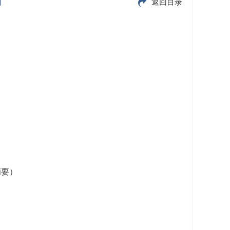
期
返回目录
摘要）